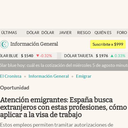
Últimas noticias
ÚLTIMAS
DÓLAR
DÓLAR
JAVIER
RIESGO
QUIÉN ES
FORO
Dólar
NOTICIAS
BLUE
MILEI
PAÍS
QUIÉN
Argentina
Información General
Members
Suscribite x $999
España
Economía y Política
1540
-0.32
%
DÓLAR TARJETA
$
1976
0.33
%
DÓLAR M
México
 cuál es la cotización del miércoles 5 de agosto minuto a minuto
Dól
Finanzas y Mercados
USA
El Cronista
Información General
Emigrar
Mercados Online
Colombia
Uruguay
Oportunidad
Negocios
Atención emigrantes: España busca
Columnistas
extranjeros con estas profesiones, cómo
Otras secciones
aplicar a la visa de trabajo
Apertura
Estos empleos permiten tramitar autorizaciones de