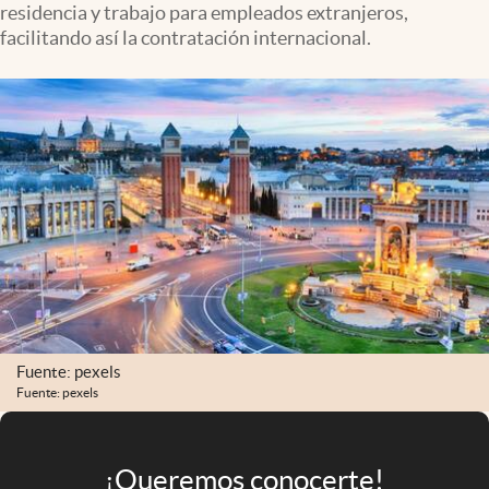
residencia y trabajo para empleados extranjeros,
Infotechnology
facilitando así la contratación internacional.
Clase
Clima
Mundial 2026
Eventos Corporativos
El Cronista Studio
Mediakit
abre en nueva pestaña
Argentina
Fuente: pexels
Fuente: pexels
¡Queremos conocerte!