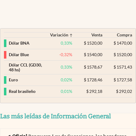
Variación
Venta
Compra
0,33
%
$
1520,00
$
1470,00
Dólar BNA
-0,32
%
$
1540,00
$
1520,00
Dólar Blue
Dólar CCL (GD30,
0,33
%
$
1578,67
$
1571,43
48 hs)
0,02
%
$
1728,46
$
1727,58
Euro
0,01
%
$
292,18
$
292,02
Real brasileño
Las más leídas de Información General