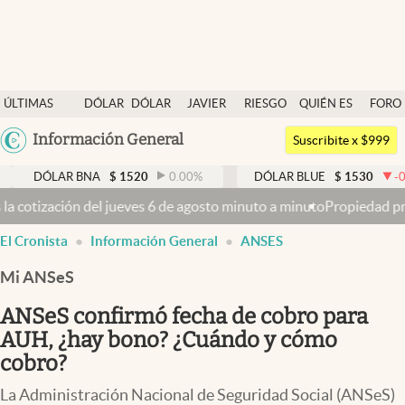
Últimas noticias
ÚLTIMAS
DÓLAR
DÓLAR
JAVIER
RIESGO
QUIÉN ES
FORO
Dólar
NOTICIAS
BLUE
MILEI
PAÍS
QUIÉN
Argentina
Información General
Members
Suscribite x $999
España
Economía y Política
ÓLAR BNA
$
1520
0.00
%
DÓLAR BLUE
$
1530
-0.65
%
México
jueves 6 de agosto minuto a minuto
Propiedad privada: con cruces y 
Finanzas y Mercados
USA
El Cronista
Información General
ANSES
Mercados Online
Colombia
Uruguay
Mi ANSeS
Negocios
ANSeS confirmó fecha de cobro para
Columnistas
AUH, ¿hay bono? ¿Cuándo y cómo
Otras secciones
cobro?
Apertura
La Administración Nacional de Seguridad Social (ANSeS)