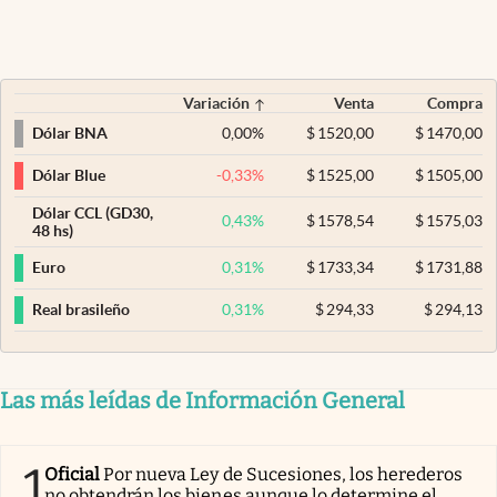
Variación
Venta
Compra
0,00
%
$
1520,00
$
1470,00
Dólar BNA
-0,33
%
$
1525,00
$
1505,00
Dólar Blue
Dólar CCL (GD30,
0,43
%
$
1578,54
$
1575,03
48 hs)
0,31
%
$
1733,34
$
1731,88
Euro
0,31
%
$
294,33
$
294,13
Real brasileño
Las más leídas de Información General
1
Oficial
Por nueva Ley de Sucesiones, los herederos
no obtendrán los bienes aunque lo determine el