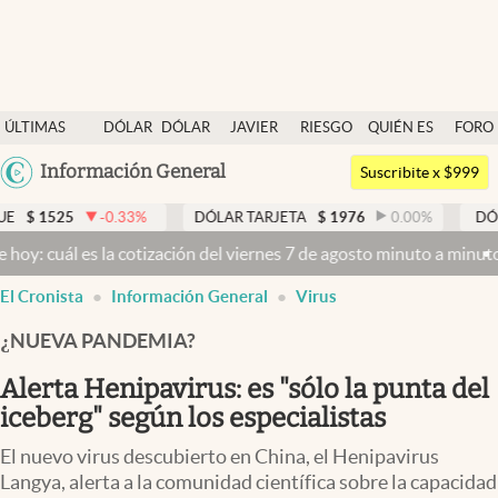
Últimas noticias
ÚLTIMAS
DÓLAR
DÓLAR
JAVIER
RIESGO
QUIÉN ES
FORO
Dólar
NOTICIAS
BLUE
MILEI
PAÍS
QUIÉN
Argentina
Información General
Members
Suscribite x $999
España
Economía y Política
.33
%
DÓLAR TARJETA
$
1976
0.00
%
DÓLAR MEP
$
152
México
a cotización del viernes 7 de agosto minuto a minuto
Dólar hoy y dól
Finanzas y Mercados
USA
El Cronista
Información General
Virus
Mercados Online
Colombia
Uruguay
¿NUEVA PANDEMIA?
Negocios
Alerta Henipavirus: es "sólo la punta del
Columnistas
iceberg" según los especialistas
Otras secciones
El nuevo virus descubierto en China, el Henipavirus
Apertura
Langya, alerta a la comunidad científica sobre la capacidad