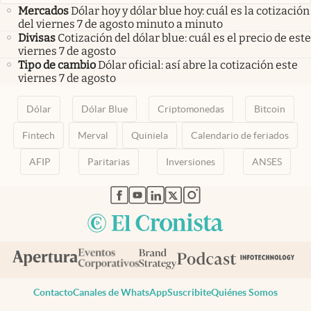
Mercados
Dólar hoy y dólar blue hoy: cuál es la cotización
del viernes 7 de agosto minuto a minuto
Divisas
Cotización del dólar blue: cuál es el precio de este
viernes 7 de agosto
Tipo de cambio
Dólar oficial: así abre la cotización este
viernes 7 de agosto
Dólar
Dólar Blue
Criptomonedas
Bitcoin
Fintech
Merval
Quiniela
Calendario de feriados
AFIP
Paritarias
Inversiones
ANSES
abre en nueva pestaña
abre en nueva pestaña
abre en nueva pestaña
abre en nueva pestaña
abre en nueva pestaña
Contacto
Canales de WhatsApp
Suscribite
Quiénes Somos