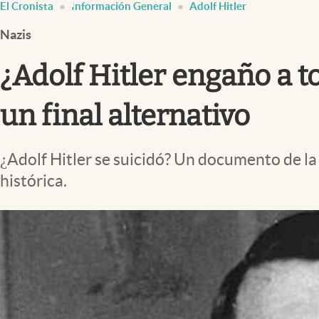
El Cronista
Información General
Adolf Hitler
Infotechnology
Nazis
Clase
Clima
¿Adolf Hitler engaño a 
Mundial 2026
un final alternativo
Eventos Corporativos
El Cronista Studio
¿Adolf Hitler se suicidó? Un documento de l
Mediakit
histórica.
abre en nueva pestaña