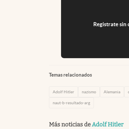
Registrate sin
Temas relacionados
Adolf Hitler
nazismo
Alemania
naut-b-resultado-arg
Más noticias de
Adolf Hitler