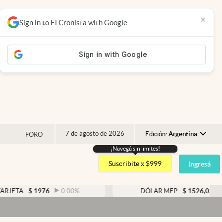
×
Sign in to El Cronista with Google
7 de agosto de 2026
Edición:
Argentina
FORO
¡Navegá sin limites!
Argentina
Suscribite x $999
Ingresá
España
México
$
1976
0.00
%
DÓLAR MEP
$
1526,03
0.43
%
USA
Colombia