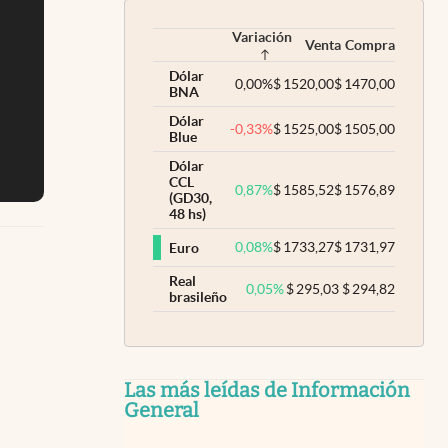
Variación
Venta
Compra
Dólar
0,00
%
$
1520,00
$
1470,00
BNA
Dólar
-0,33
%
$
1525,00
$
1505,00
Blue
Dólar
CCL
0,87
%
$
1585,52
$
1576,89
(GD30,
48 hs)
0,08
%
$
1733,27
$
1731,97
Euro
Real
0,05
%
$
295,03
$
294,82
brasileño
Las más leídas de Información
General