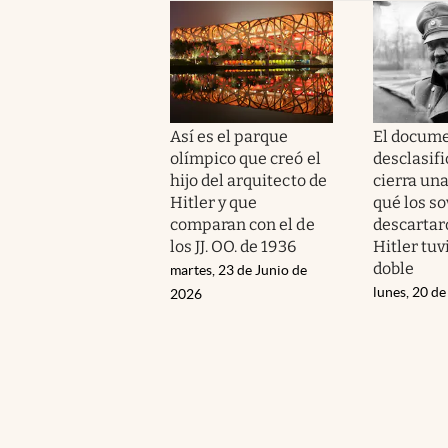
Así es el parque
El docum
olímpico que creó el
desclasif
hijo del arquitecto de
cierra una
Hitler y que
qué los so
comparan con el de
descartar
los JJ. OO. de 1936
Hitler tuv
doble
martes, 23 de Junio de
lunes, 20 de
2026