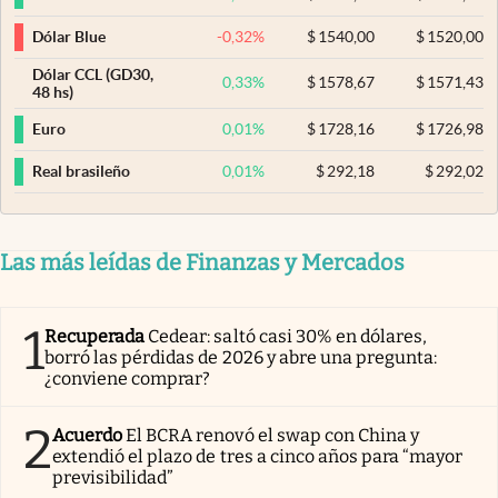
-0,32
%
$
1540,00
$
1520,00
Dólar Blue
Dólar CCL (GD30,
0,33
%
$
1578,67
$
1571,43
48 hs)
0,01
%
$
1728,16
$
1726,98
Euro
0,01
%
$
292,18
$
292,02
Real brasileño
Las más leídas de Finanzas y Mercados
1
Recuperada
Cedear: saltó casi 30% en dólares,
borró las pérdidas de 2026 y abre una pregunta:
¿conviene comprar?
2
Acuerdo
El BCRA renovó el swap con China y
extendió el plazo de tres a cinco años para “mayor
previsibilidad”