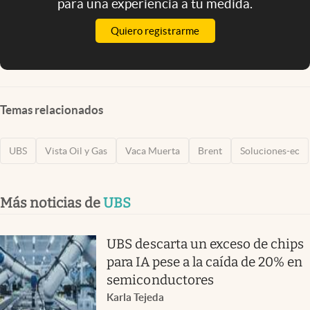
para una experiencia a tu medida.
Quiero registrarme
Temas relacionados
UBS
Vista Oil y Gas
Vaca Muerta
Brent
Soluciones-ec
Más noticias de
UBS
UBS descarta un exceso de chips
para IA pese a la caída de 20% en
semiconductores
Karla Tejeda