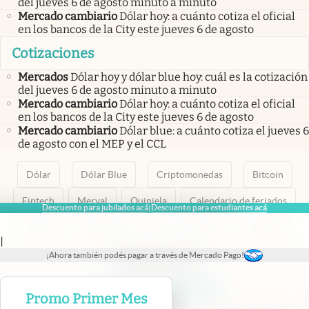
del jueves 6 de agosto minuto a minuto
Mercado cambiario
Dólar hoy: a cuánto cotiza el oficial
en los bancos de la City este jueves 6 de agosto
Cotizaciones
Mercados
Dólar hoy y dólar blue hoy: cuál es la cotización
del jueves 6 de agosto minuto a minuto
Mercado cambiario
Dólar hoy: a cuánto cotiza el oficial
en los bancos de la City este jueves 6 de agosto
Mercado cambiario
Dólar blue: a cuánto cotiza el jueves 6
de agosto con el MEP y el CCL
Dólar
Dólar Blue
Criptomonedas
Bitcoin
Fintech
Merval
Quiniela
Calendario de feriados
Descuento para jubilados acá
Descuento para estudiantes acá
|
AFIP
Paritarias
Inversiones
ANSES
|
¡Ahora también podés pagar a través de Mercado Pago!
abre en nueva pestaña
abre en nueva pestaña
abre en nueva pestaña
abre en nueva pestaña
abre en nueva pestaña
Promo Primer Mes