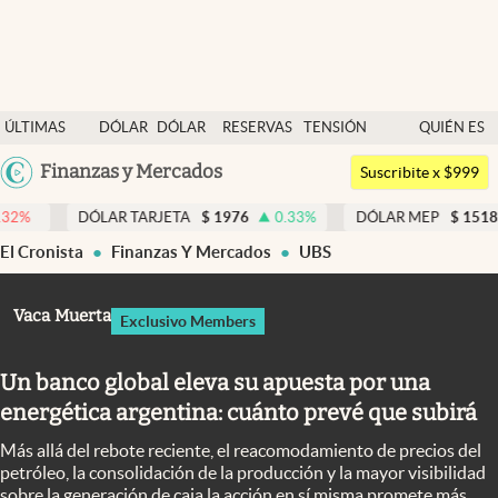
Últimas noticias
ÚLTIMAS
DÓLAR
DÓLAR
RESERVAS
TENSIÓN
QUIÉN ES
Dólar
NOTICIAS
BLUE
BCRA
GEOPOLÍTICA
QUIÉN
Argentina
Finanzas y Mercados
Members
Suscribite x $999
España
Economía y Política
ÓLAR TARJETA
$
1976
0.33
%
DÓLAR MEP
$
1518,45
-0.05
México
El Cronista
Finanzas Y Mercados
UBS
Finanzas y Mercados
USA
Mercados Online
Colombia
Vaca Muerta
Exclusivo Members
Uruguay
Negocios
Un banco global eleva su apuesta por una
Columnistas
energética argentina: cuánto prevé que subirá
Otras secciones
Más allá del rebote reciente, el reacomodamiento de precios del
Apertura
petróleo, la consolidación de la producción y la mayor visibilidad
sobre la generación de caja la acción en sí misma promete más