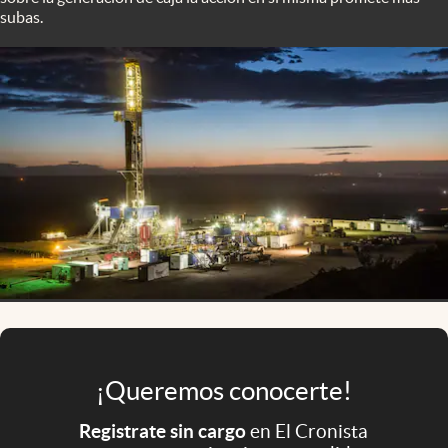
Infotechnology
subas.
Clase
Clima
Mundial 2026
Eventos Corporativos
El Cronista Studio
Mediakit
abre en nueva pestaña
Argentina
¡Queremos conocerte!
Registrate sin cargo
en El Cronista