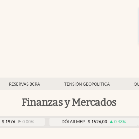
RESERVAS BCRA
TENSIÓN GEOPOLÍTICA
QU
Finanzas y Mercados
6
0.00
%
DÓLAR MEP
$
1526,03
0.43
%