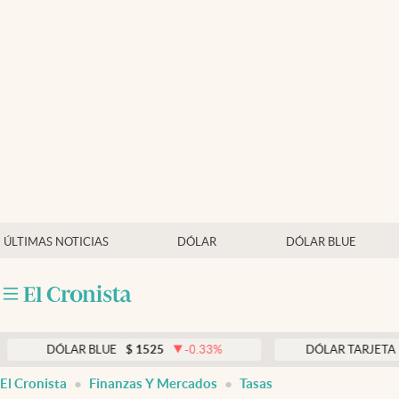
Últimas noticias
Dólar
Members
Economía y Política
Finanzas y Mercados
Mercados Online
ÚLTIMAS NOTICIAS
DÓLAR
DÓLAR BLUE
Negocios
Columnistas
Otras secciones
DÓLAR BLUE
$
1525
-0.33
%
DÓLAR TARJETA
$
197
Apertura
El Cronista
Finanzas Y Mercados
Tasas