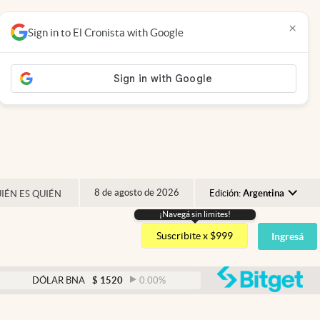
×
Sign in to El Cronista with Google
8 de agosto de 2026
Edición:
Argentina
IÉN ES QUIÉN
¡Navegá sin limites!
Argentina
Suscribite x $999
Ingresá
España
México
abre
DÓLAR BNA
$
1520
0.00
%
DÓLAR BLUE
$
1525
USA
Colombia