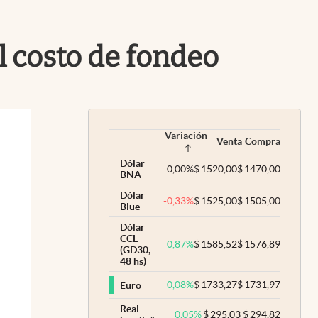
Uruguay
l costo de fondeo
Variación
Venta
Compra
Dólar
0,00
%
$
1520,00
$
1470,00
BNA
Dólar
-0,33
%
$
1525,00
$
1505,00
Blue
Dólar
CCL
0,87
%
$
1585,52
$
1576,89
(GD30,
48 hs)
0,08
%
$
1733,27
$
1731,97
Euro
Real
0,05
%
$
295,03
$
294,82