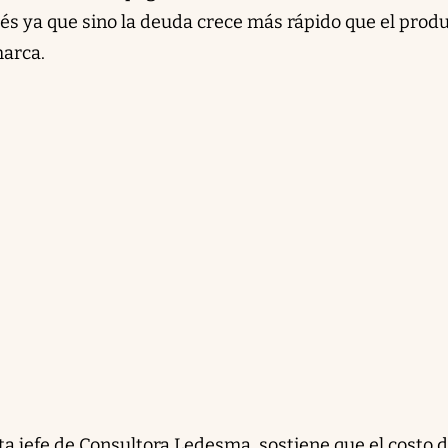
rés ya que sino la deuda crece más rápido que el prod
marca.
 jefe de Consultora Ledesma, sostiene que el costo 