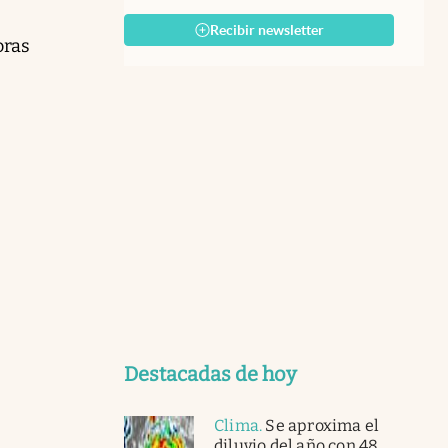
Recibir newsletter
oras
Destacadas de hoy
Clima
.
Se aproxima el
diluvio del año con 48