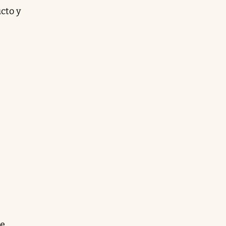
ucto y
de