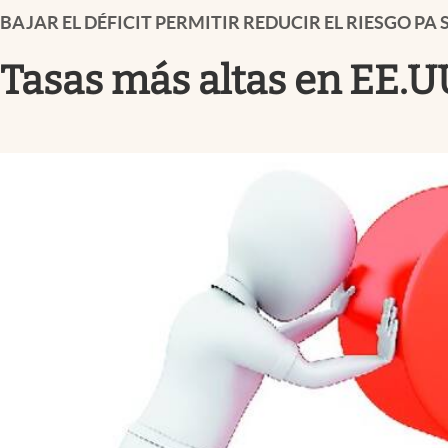
Infotechnology
BAJAR EL DÉFICIT PERMITIR REDUCIR EL RIESGO PA 
Clase
Tasas más altas en EE.U
Clima
Mundial 2026
Eventos Corporativos
El Cronista Studio
Mediakit
abre en nueva pestaña