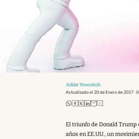
Julián Yosovitch
Actualizado el
20 de Enero de 2017
0
abre en nueva pestaña
abre en nueva pestaña
abre en nueva pestaña
abre en nueva pestaña
El triunfo de Donald Trump d
años en EE.UU., un movimient