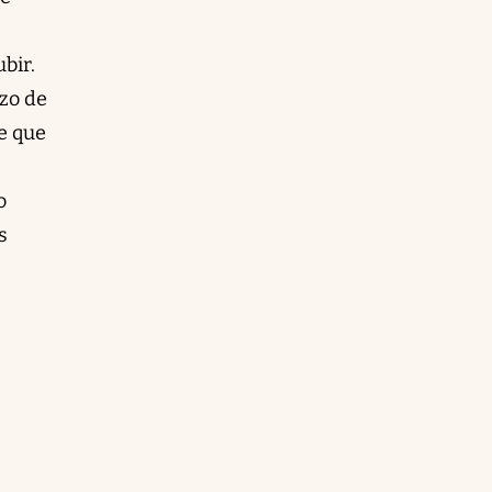
bir.
azo de
e que
o
s