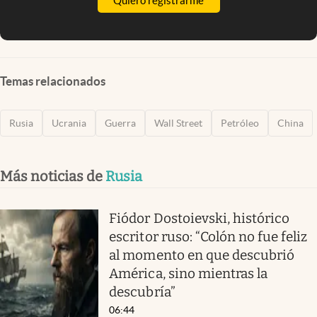
Quiero registrarme
Temas relacionados
Rusia
Ucrania
Guerra
Wall Street
Petróleo
China
Más noticias de
Rusia
Fiódor Dostoievski, histórico
escritor ruso: “Colón no fue feliz
al momento en que descubrió
América, sino mientras la
descubría”
06:44