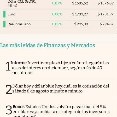
Dólar CCL (GD30,
0,87
%
$
1585,52
$
1576,89
48 hs)
0,08
%
$
1733,27
$
1731,97
Euro
0,05
%
$
295,03
$
294,82
Real brasileño
Las más leídas de Finanzas y Mercados
1
Informe
Invertir en plazo fijo: a cuánto llegarán las
tasas de interés en diciembre, según más de 40
consultoras
2
Dólar hoy y dólar blue hoy: cuál es la cotización del
sábado 8 de agosto minuto a minuto
3
Bonos
Estados Unidos volvió a pagar más del 5%
en dólares: ¿cambia la estrategia de los inversores
argentinos?