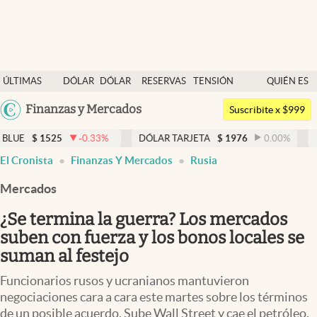
Últimas noticias
ÚLTIMAS
DÓLAR
DÓLAR
RESERVAS
TENSIÓN
QUIÉN ES
Dólar
NOTICIAS
BLUE
BCRA
GEOPOLÍTICA
QUIÉN
Argentina
Finanzas y Mercados
Members
Suscribite x $999
España
Economía y Política
525
-0.33
%
DÓLAR TARJETA
$
1976
0.00
%
DÓLAR ME
México
El Cronista
Finanzas Y Mercados
Rusia
Finanzas y Mercados
USA
Mercados
Mercados Online
Colombia
Uruguay
¿Se termina la guerra? Los mercados
Negocios
suben con fuerza y los bonos locales se
Columnistas
suman al festejo
Otras secciones
Funcionarios rusos y ucranianos mantuvieron
negociaciones cara a cara este martes sobre los términos
Apertura
de un posible acuerdo. Sube Wall Street y cae el petróleo.