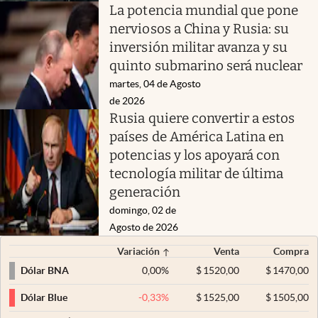
La potencia mundial que pone
nerviosos a China y Rusia: su
inversión militar avanza y su
quinto submarino será nuclear
martes, 04 de Agosto
de 2026
Rusia quiere convertir a estos
países de América Latina en
potencias y los apoyará con
tecnología militar de última
generación
domingo, 02 de
Agosto de 2026
Variación
Venta
Compra
0,00
%
$
1520,00
$
1470,00
Dólar BNA
-0,33
%
$
1525,00
$
1505,00
Dólar Blue