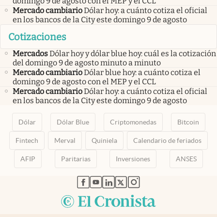
domingo 9 de agosto con el MEP y el CCL
Mercado cambiario
Dólar hoy: a cuánto cotiza el oficial
en los bancos de la City este domingo 9 de agosto
Cotizaciones
Mercados
Dólar hoy y dólar blue hoy: cuál es la cotización
del domingo 9 de agosto minuto a minuto
Mercado cambiario
Dólar blue hoy: a cuánto cotiza el
domingo 9 de agosto con el MEP y el CCL
Mercado cambiario
Dólar hoy: a cuánto cotiza el oficial
en los bancos de la City este domingo 9 de agosto
Dólar
Dólar Blue
Criptomonedas
Bitcoin
Fintech
Merval
Quiniela
Calendario de feriados
AFIP
Paritarias
Inversiones
ANSES
abre en nueva pestaña
abre en nueva pestaña
abre en nueva pestaña
abre en nueva pestaña
abre en nueva pestaña