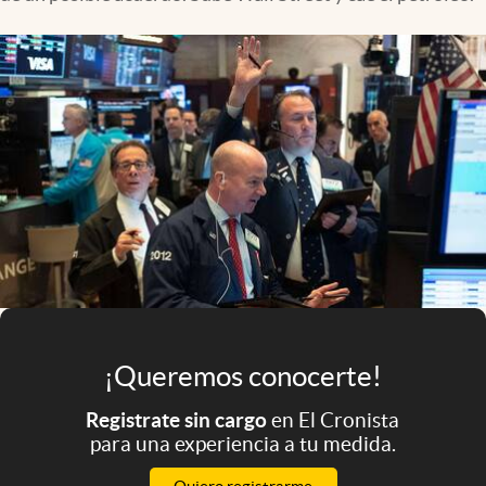
Infotechnology
Clase
Clima
Mundial 2026
Eventos Corporativos
El Cronista Studio
Mediakit
abre en nueva pestaña
Argentina
¡Queremos conocerte!
Registrate sin cargo
en El Cronista
para una experiencia a tu medida.