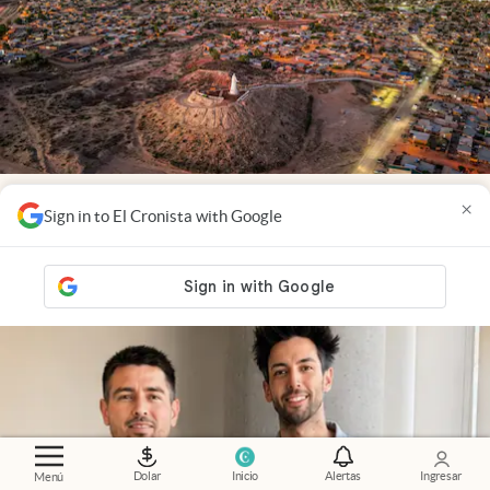
Economía al día
.
Vaca Muerta cambia de mapa: la
×
Sign in to El Cronista with Google
ciudad que empieza a reemplazar a Añelo
Dolar
Inicio
Alertas
Ingresar
Menú