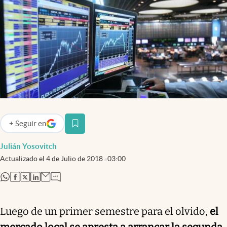
Infotechnology
Clase
Clima
Mundial 2026
Eventos Corporativos
El Cronista Studio
Mediakit
+
Seguir
en
abre en nueva pestaña
abre en nueva pestaña
Julián Yosovitch
Argentina
Actualizado el
4 de Julio de 2018
03:00
abre en nueva pestaña
abre en nueva pestaña
abre en nueva pestaña
abre en nueva pestaña
Luego de un primer semestre para el olvido,
el
mercado local se apresta a arrancar la segunda