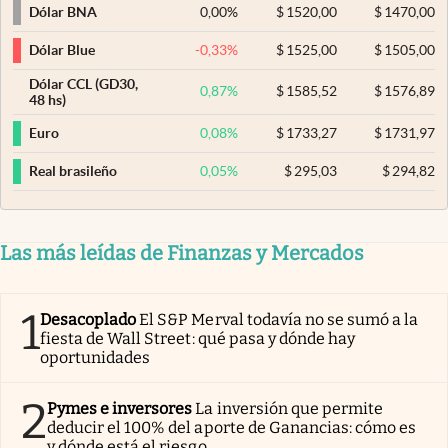
0,00
%
$
1520,00
$
1470,00
Dólar BNA
-0,33
%
$
1525,00
$
1505,00
Dólar Blue
Dólar CCL (GD30,
0,87
%
$
1585,52
$
1576,89
48 hs)
0,08
%
$
1733,27
$
1731,97
Euro
0,05
%
$
295,03
$
294,82
Real brasileño
Las más leídas de Finanzas y Mercados
1
Desacoplado
El S&P Merval todavía no se sumó a la
fiesta de Wall Street: qué pasa y dónde hay
oportunidades
2
Pymes e inversores
La inversión que permite
deducir el 100% del aporte de Ganancias: cómo es
y dónde está el riesgo