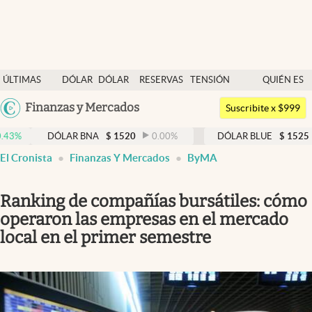
Últimas noticias
ÚLTIMAS
DÓLAR
DÓLAR
RESERVAS
TENSIÓN
QUIÉN ES
Dólar
NOTICIAS
BLUE
BCRA
GEOPOLÍTICA
QUIÉN
Argentina
Finanzas y Mercados
Members
Suscribite x $999
España
Economía y Política
DÓLAR BNA
$
1520
0.00
%
DÓLAR BLUE
$
1525
-0.33
%
México
El Cronista
Finanzas Y Mercados
ByMA
Finanzas y Mercados
USA
Mercados Online
Colombia
Ranking de compañías bursátiles: cómo
Uruguay
Negocios
operaron las empresas en el mercado
local en el primer semestre
Columnistas
Otras secciones
Apertura