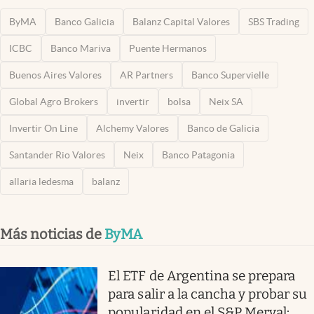
ByMA
Banco Galicia
Balanz Capital Valores
SBS Trading
ICBC
Banco Mariva
Puente Hermanos
Buenos Aires Valores
AR Partners
Banco Supervielle
Global Agro Brokers
invertir
bolsa
Neix SA
Invertir On Line
Alchemy Valores
Banco de Galicia
Santander Rio Valores
Neix
Banco Patagonia
allaria ledesma
balanz
Más noticias de
ByMA
El ETF de Argentina se prepara
para salir a la cancha y probar su
popularidad en el S&P Merval: