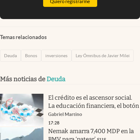
Quiero registrarme
Temas relacionados
Deuda
Bonos
inversiones
Ley Ómnibus de Javier Milei
Más noticias de
Deuda
El crédito es el ascensor social.
La educación financiera, el botón
Gabriel Martino
17:28
Nemak amarra 7,400 MDP en la
BMV para ‘patear’ sus