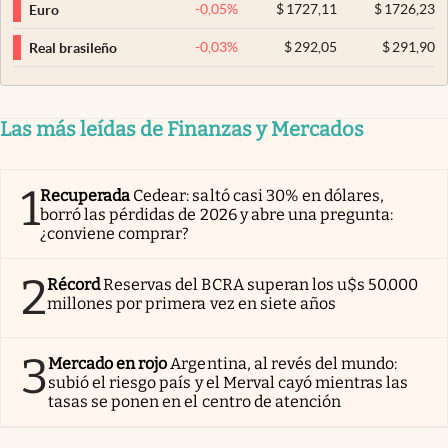
-0,05
%
$
1727,11
$
1726,23
Euro
-0,03
%
$
292,05
$
291,90
Real brasileño
Las más leídas de Finanzas y Mercados
1
Recuperada
Cedear: saltó casi 30% en dólares,
borró las pérdidas de 2026 y abre una pregunta:
¿conviene comprar?
2
Récord
Reservas del BCRA superan los u$s 50.000
millones por primera vez en siete años
3
Mercado en rojo
Argentina, al revés del mundo:
subió el riesgo país y el Merval cayó mientras las
tasas se ponen en el centro de atención