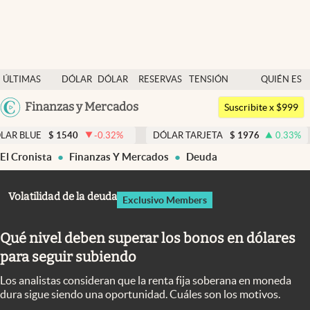
Últimas noticias
ÚLTIMAS
DÓLAR
DÓLAR
RESERVAS
TENSIÓN
QUIÉN ES
Dólar
NOTICIAS
BLUE
BCRA
GEOPOLÍTICA
QUIÉN
Argentina
Finanzas y Mercados
Members
Suscribite x $999
España
Economía y Política
1540
-0.32
%
DÓLAR TARJETA
$
1976
0.33
%
DÓLAR M
México
El Cronista
Finanzas Y Mercados
Deuda
Finanzas y Mercados
USA
Mercados Online
Colombia
Volatilidad de la deuda
Exclusivo Members
Uruguay
Negocios
Qué nivel deben superar los bonos en dólares
Columnistas
para seguir subiendo
Otras secciones
Los analistas consideran que la renta fija soberana en moneda
Apertura
dura sigue siendo una oportunidad. Cuáles son los motivos.