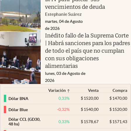
vencimientos de deuda
Estephanie Suárez
martes, 04 de Agosto
de 2026
Inédito fallo de la Suprema Corte
| Habrá sanciones para los padres
de todo el país que no cumplan
con sus obligaciones
alimentarias
lunes, 03 de Agosto de
2026
Variación
Venta
Compra
0,33
%
$
1520,00
$
1470,00
Dólar BNA
-0,32
%
$
1540,00
$
1520,00
Dólar Blue
Dólar CCL (GD30,
0,33
%
$
1578,67
$
1571,43
48 hs)