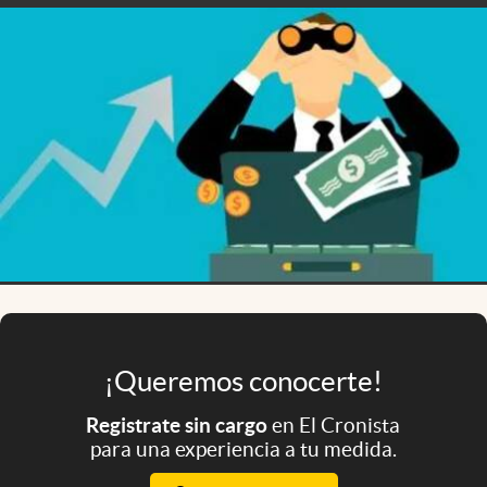
Infotechnology
Clase
Clima
Mundial 2026
Eventos Corporativos
El Cronista Studio
Mediakit
abre en nueva pestaña
Argentina
¡Queremos conocerte!
Registrate sin cargo
en El Cronista
para una experiencia a tu medida.