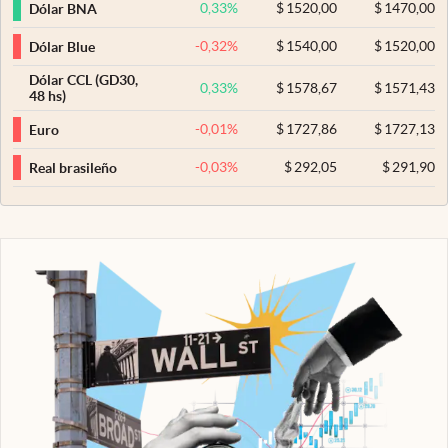
0,33
%
$
1520,00
$
1470,00
Dólar BNA
-0,32
%
$
1540,00
$
1520,00
Dólar Blue
Dólar CCL (GD30,
0,33
%
$
1578,67
$
1571,43
48 hs)
-0,01
%
$
1727,86
$
1727,13
Euro
-0,03
%
$
292,05
$
291,90
Real brasileño