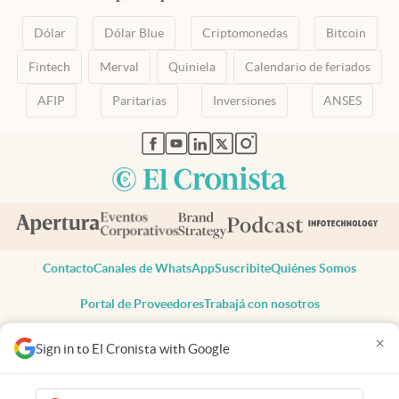
Dólar
Dólar Blue
Criptomonedas
Bitcoin
Fintech
Merval
Quiniela
Calendario de feriados
AFIP
Paritarias
Inversiones
ANSES
abre en nueva pestaña
abre en nueva pestaña
abre en nueva pestaña
abre en nueva pestaña
abre en nueva pestaña
Contacto
Canales de WhatsApp
Suscribite
Quiénes Somos
Portal de Proveedores
Trabajá con nosotros
Copyright 2025 cronista.com
×
Sign in to El Cronista with Google
Todos los derechos reservados
Términos y condiciones
Privacidad