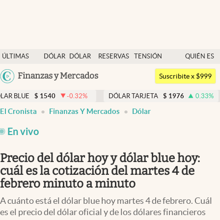
Últimas noticias
ÚLTIMAS
DÓLAR
DÓLAR
RESERVAS
TENSIÓN
QUIÉN ES
Dólar
NOTICIAS
BLUE
BCRA
GEOPOLÍTICA
QUIÉN
Argentina
Finanzas y Mercados
Members
Suscribite x $999
España
Economía y Política
$
1540
-0.32
%
DÓLAR TARJETA
$
1976
0.33
%
DÓLAR
México
El Cronista
Finanzas Y Mercados
Dólar
Finanzas y Mercados
USA
En vivo
Mercados Online
Colombia
Uruguay
Negocios
Precio del dólar hoy y dólar blue hoy:
cuál es la cotización del martes 4 de
Columnistas
febrero minuto a minuto
Otras secciones
A cuánto está el dólar blue hoy martes 4 de febrero. Cuál
Apertura
es el precio del dólar oficial y de los dólares financieros