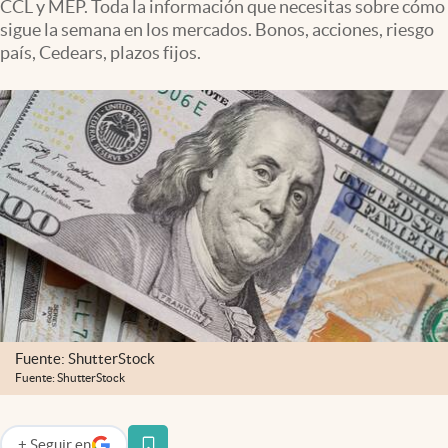
CCL y MEP. Toda la información que necesitas sobre cómo
Infotechnology
sigue la semana en los mercados. Bonos, acciones, riesgo
Clase
país, Cedears, plazos fijos.
Clima
Mundial 2026
Eventos Corporativos
El Cronista Studio
Mediakit
abre en nueva pestaña
Argentina
Fuente: ShutterStock
Fuente: ShutterStock
+
Seguir
en