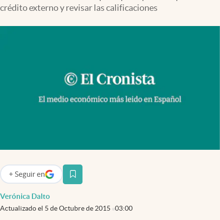
Infotechnology
crédito externo y revisar las calificaciones
Clase
Clima
Mundial 2026
Eventos Corporativos
El Cronista Studio
Mediakit
abre en nueva pestaña
Argentina
+
Seguir
en
abre en nueva pestaña
Verónica Dalto
Actualizado el
5 de Octubre de 2015
03:00