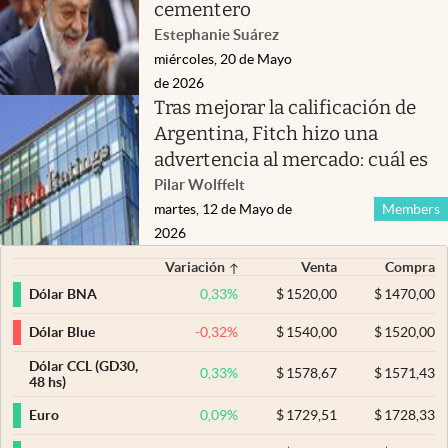
cementero
Estephanie Suárez
miércoles, 20 de Mayo
de 2026
Tras mejorar la calificación de
Argentina, Fitch hizo una
advertencia al mercado: cuál es
Pilar Wolffelt
martes, 12 de Mayo de
Members
2026
Variación
Venta
Compra
0,33
%
$
1520,00
$
1470,00
Dólar BNA
-0,32
%
$
1540,00
$
1520,00
Dólar Blue
Dólar CCL (GD30,
0,33
%
$
1578,67
$
1571,43
48 hs)
0,09
%
$
1729,51
$
1728,33
Euro