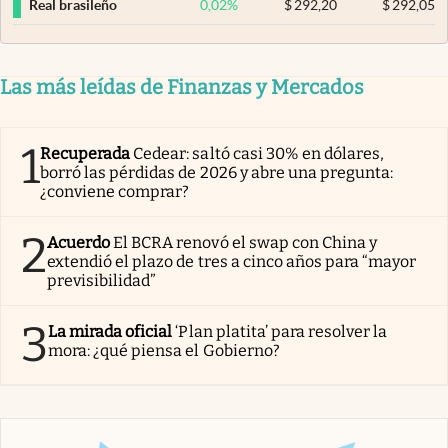
0,02
%
$
292,20
$
292,05
Real brasileño
Las más leídas de Finanzas y Mercados
1
Recuperada
Cedear: saltó casi 30% en dólares,
borró las pérdidas de 2026 y abre una pregunta:
¿conviene comprar?
2
Acuerdo
El BCRA renovó el swap con China y
extendió el plazo de tres a cinco años para “mayor
previsibilidad”
3
La mirada oficial
‘Plan platita’ para resolver la
mora: ¿qué piensa el Gobierno?