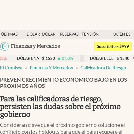
Últimas noticias
ÚLTIMAS
DÓLAR
DÓLAR
RESERVAS
TENSIÓN
QUIÉN ES
Dólar
NOTICIAS
BLUE
BCRA
GEOPOLÍTICA
QUIÉN
Argentina
Finanzas y Mercados
Members
Suscribite x $999
España
Economía y Política
LAR BNA
$
1520
0.33
%
DÓLAR BLUE
$
1540
-0.32
%
México
El Cronista
Finanzas Y Mercados
Calificadora De Riesgo
Finanzas y Mercados
USA
PREVEN CRECIMIENTO ECONOMICO BAJO EN LOS
Mercados Online
Colombia
PROXIMOS AÑOS
Uruguay
Negocios
Para las calificadoras de riesgo,
Columnistas
persisten las dudas sobre el próximo
gobierno
Otras secciones
Consideran clave que el próximo gobierno solucione el
Apertura
conflicto con los holdouts para que el país recupere el