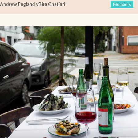
Andrew England
y
Bita Ghaffari
Members