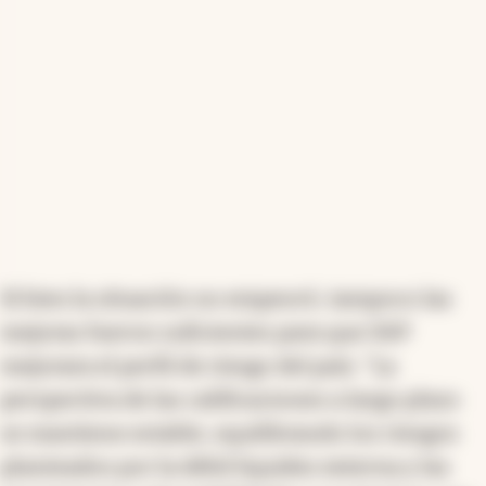
Si bien la situación no empeoró, tampoco las
mejoras fueron suficientes para que S&P
mejorara el perfil de riesgo del país. "La
perspectiva de las calificaciones a largo plazo
se mantiene estable, equilibrando los riesgos
planteados por la débil liquidez externa y las