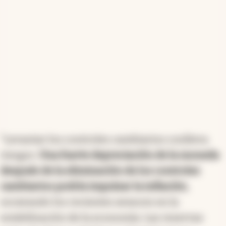
"Levantar los controles cambiarios conlleva
riesgos.
Una fuerte depreciación de la moneda
después de la eliminación de los controles
cambiarios podría impulsar la inflación
,
socavando los recientes avances en la
estabilización de la economía. Las reservas