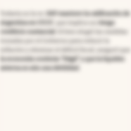
Todavía no la ve.
S&P mantuvo la calificación de
Argentina en CCC/C
, que implica un
riesgo
crediticio sustancial
. Si bien elogió las medidas
tomadas por el Gobierno para reducir la
inflación y eliminar el déficit fiscal, aseguró que
la economía continúa "frágil" y que la liquidez
externa es aún una debilidad.