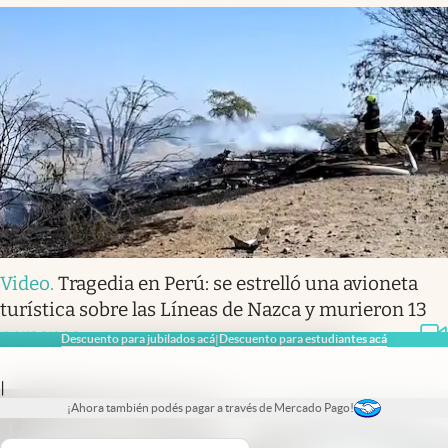
Video
.
Tragedia en Perú: se estrelló una avioneta
turística sobre las Líneas de Nazca y murieron 13
personas
Descuento para jubilados acá
Descuento para estudiantes acá
|
|
¡Ahora también podés pagar a través de Mercado Pago!