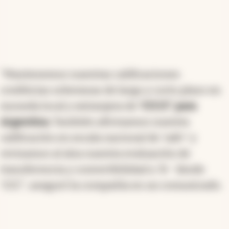
"Mantenemos nuestras calificaciones
crediticias soberanas de largo y corto plazo en
moneda local y extranjera de
'CCC/C' para
Argentina.
También afirmamos nuestra
calificación en escala nacional de 'raB+' y
revisamos al alza nuestra evaluación de
transferencia y convertibilidad a 'B-' desde
'CCC", aseguró la compañía en un comunicado.