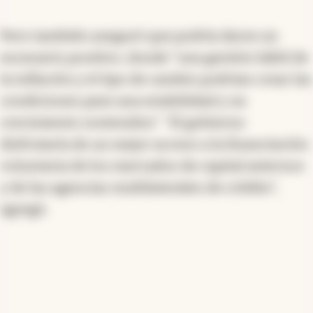
Pero también aseguró que podría darse un
escenario positivo, donde "una gestión hábil de
la inflación y el tipo de cambio podrían crear las
condiciones para una estabilidad y un
crecimiento sostenidos". "El gobierno
disfrutaría de un mejor acceso a la financiación
voluntaria de los mercados de capital externos
y de las agencias multilaterales de crédito",
agregó.