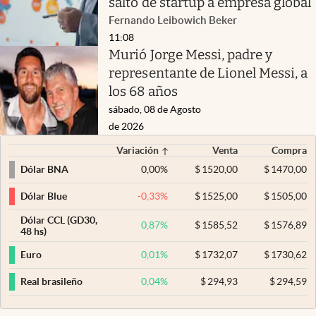
salto de startup a empresa global
Fernando Leibowich Beker
11:08
Murió Jorge Messi, padre y
representante de Lionel Messi, a
los 68 años
sábado, 08 de Agosto
de 2026
Variación
Venta
Compra
0,00
%
$
1520,00
$
1470,00
Dólar BNA
-0,33
%
$
1525,00
$
1505,00
Dólar Blue
Dólar CCL (GD30,
0,87
%
$
1585,52
$
1576,89
48 hs)
0,01
%
$
1732,07
$
1730,62
Euro
0,04
%
$
294,93
$
294,59
Real brasileño