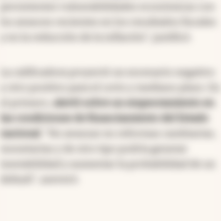
persistentes vulnerabilidades económicas con
los avances recientes en los resultados fiscales
y en la reducción de la inflación", justificó.
La calificadora proyectó un escenario negativo
y otro positivo para el corto y mediano plazo. En
el primero,
alertó sobre un empeoramiento en
las condiciones de financiamiento del Estado
nacional
. "No avanzar en reformas cambiarias,
monetarias y de otro tipo podría generar
inestabilidad y aumentar la probabilidad de un
default", aseveró.