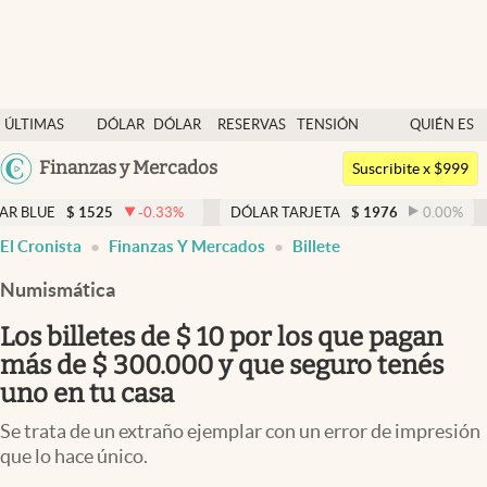
Últimas noticias
ÚLTIMAS
DÓLAR
DÓLAR
RESERVAS
TENSIÓN
QUIÉN ES
Dólar
NOTICIAS
BLUE
BCRA
GEOPOLÍTICA
QUIÉN
Argentina
Finanzas y Mercados
Members
Suscribite x $999
España
Economía y Política
-0.33
%
DÓLAR TARJETA
$
1976
0.00
%
DÓLAR MEP
$
México
El Cronista
Finanzas Y Mercados
Billete
Finanzas y Mercados
USA
Numismática
Mercados Online
Colombia
Uruguay
Los billetes de $ 10 por los que pagan
Negocios
más de $ 300.000 y que seguro tenés
Columnistas
uno en tu casa
Otras secciones
Se trata de un extraño ejemplar con un error de impresión
que lo hace único.
Apertura