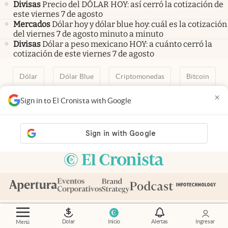
Divisas
Precio del DÓLAR HOY: así cerró la cotización de
este viernes 7 de agosto
Mercados
Dólar hoy y dólar blue hoy: cuál es la cotización
del viernes 7 de agosto minuto a minuto
Divisas
Dólar a peso mexicano HOY: a cuánto cerró la
cotización de este viernes 7 de agosto
Dólar
Dólar Blue
Criptomonedas
Bitcoin
Fintech
Merval
Quiniela
Calendario de feriados
×
Sign in to El Cronista with Google
AFIP
Paritarias
Inversiones
ANSES
abre en nueva pestaña
abre en nueva pestaña
abre en nueva pestaña
abre en nueva pestaña
abre en nueva pestaña
Contacto
Canales de WhatsApp
Suscribite
Quiénes Somos
Dolar
Inicio
Alertas
Ingresar
Menú