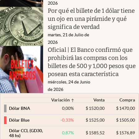
2026
Por qué el billete de 1 dólar tiene
un ojo en una pirámide y qué
significa de verdad
martes, 21 de Julio de
2026
Oficial | El Banco confirmó que
prohibirá las compras con los
billetes de 500 y 1,000 pesos que
posean esta característica
miércoles, 24 de Junio
de 2026
Variación
Venta
Compra
0,00
%
$
1520,00
$
1470,00
Dólar BNA
-0,33
%
$
1525,00
$
1505,00
Dólar Blue
Dólar CCL (GD30,
0,87
%
$
1585,52
$
1576,89
48 hs)