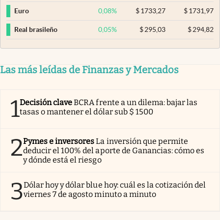
0,08
%
$
1733,27
$
1731,97
Euro
0,05
%
$
295,03
$
294,82
Real brasileño
Las más leídas de Finanzas y Mercados
1
Decisión clave
BCRA frente a un dilema: bajar las
tasas o mantener el dólar sub $ 1500
2
Pymes e inversores
La inversión que permite
deducir el 100% del aporte de Ganancias: cómo es
y dónde está el riesgo
3
Dólar hoy y dólar blue hoy: cuál es la cotización del
viernes 7 de agosto minuto a minuto