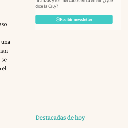
finanzas y los mercados en tu email. ¿Qué
dice la City?
Recibir newsletter
eso
 una
hman
 se
 el
Destacadas de hoy