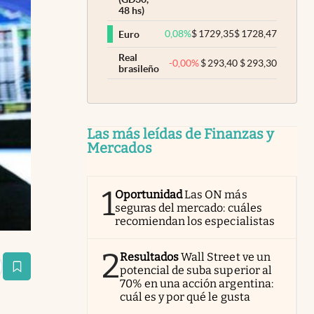
48 hs)
0,08
%
$
1729,35
$
1728,47
Euro
Real
-0,00
%
$
293,40
$
293,30
brasileño
Las más leídas de Finanzas y
Mercados
1
Oportunidad
Las ON más
seguras del mercado: cuáles
recomiendan los especialistas
2
Resultados
Wall Street ve un
potencial de suba superior al
estaña
70% en una acción argentina:
cuál es y por qué le gusta