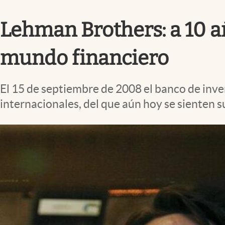
Infotechnology
Lehman Brothers: a 10 añ
Clase
Clima
mundo financiero
Mundial 2026
Eventos Corporativos
El 15 de septiembre de 2008 el banco de inve
El Cronista Studio
internacionales, del que aún hoy se sienten s
Mediakit
abre en nueva pestaña