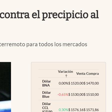
Uruguay
ontra el precipicio al
n terremoto para todos los mercados
Variación
Venta
Compra
Dólar
0,00
%
$
1520,00
$
1470,00
BNA
Dólar
-0,65
%
$
1530,00
$
1510,00
Blue
Dólar
CCL
0,30
%
$
1576,16
$
1571,86
(GD30,