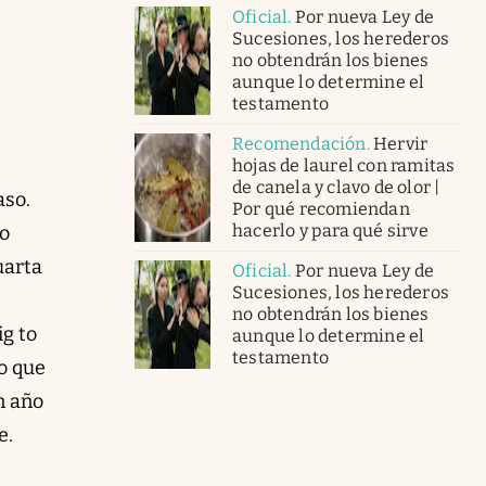
Oficial
.
Por nueva Ley de
Sucesiones, los herederos
no obtendrán los bienes
aunque lo determine el
testamento
Recomendación
.
Hervir
hojas de laurel con ramitas
de canela y clavo de olor |
aso.
Por qué recomiendan
hacerlo y para qué sirve
o
uarta
Oficial
.
Por nueva Ley de
Sucesiones, los herederos
no obtendrán los bienes
ig to
aunque lo determine el
testamento
o que
n año
e.