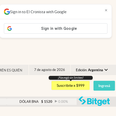
×
Sign in to El Cronista with Google
7 de agosto de 2026
Edición:
Argentina
IÉN ES QUIÉN
¡Navegá sin limites!
Argentina
Suscribite x $999
Ingresá
España
México
abre
DÓLAR BNA
$
1520
0.00
%
DÓLAR BLUE
$
1530
USA
Colombia