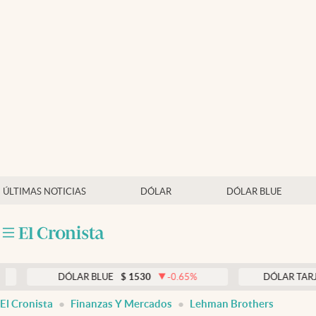
Últimas noticias
Dólar
Members
Economía y Política
Finanzas y Mercados
Mercados Online
ÚLTIMAS NOTICIAS
DÓLAR
DÓLAR BLUE
Negocios
Columnistas
Otras secciones
DÓLAR BLUE
$
1530
-0.65
%
DÓLAR TARJETA
$
1
Apertura
El Cronista
Finanzas Y Mercados
Lehman Brothers