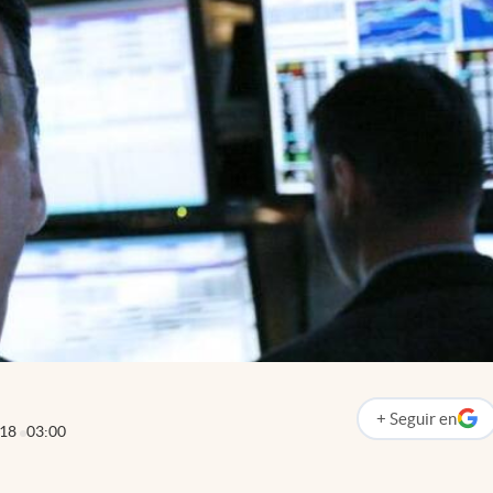
+
Seguir
en
abre en nueva p
018
03:00