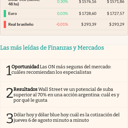
0,30
%
$
1576,16
$
1571,86
48 hs)
0,03
%
$
1728,60
$
1727,57
Euro
-0,01
%
$
293,39
$
293,29
Real brasileño
Las más leídas de Finanzas y Mercados
1
Oportunidad
Las ON más seguras del mercado:
cuáles recomiendan los especialistas
2
Resultados
Wall Street ve un potencial de suba
superior al 70% en una acción argentina: cuál es y
por qué le gusta
3
Dólar hoy y dólar blue hoy: cuál es la cotización del
jueves 6 de agosto minuto a minuto