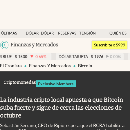
Últimas noticias
ÚLTIMAS
DÓLAR
DÓLAR
RESERVAS
TENSIÓN
QUIÉN ES
Dólar
NOTICIAS
BLUE
BCRA
GEOPOLÍTICA
QUIÉN
Argentina
Finanzas y Mercados
Members
Suscribite x $999
España
Economía y Política
30
-0.65
%
DÓLAR TARJETA
$
1976
0.00
%
DÓLAR MEP
México
El Cronista
Finanzas Y Mercados
Bitcoin
Finanzas y Mercados
USA
Mercados Online
Colombia
Criptomonedas
Exclusivo Members
Uruguay
Negocios
La industria cripto local apuesta a que Bitcoin
Columnistas
suba fuerte y sigue de cerca las elecciones de
Otras secciones
octubre
Apertura
Sebastián Serrano, CEO de Ripio, espera que el BCRA habilite a