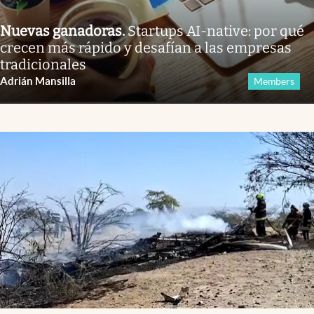
Nuevas ganadoras
.
Startups AI-native: por qué
crecen más rápido y desafían a las empresas
tradicionales
Adrián Mansilla
Members