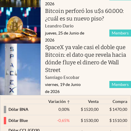
2026
Bitcoin perforó los u$s 60.000:
¿cuál es su nuevo piso?
Leandro Dario
jueves, 25 de Junio de
Members
2026
SpaceX ya vale casi el doble que
Bitcoin: el dato que revela hacia
dónde fluye el dinero de Wall
Street
Santiago Escobar
viernes, 19 de Junio
Members
de 2026
Variación
Venta
Compra
0,00
%
$
1520,00
$
1470,00
Dólar BNA
-0,65
%
$
1530,00
$
1510,00
Dólar Blue
Dólar CCL (GD30,