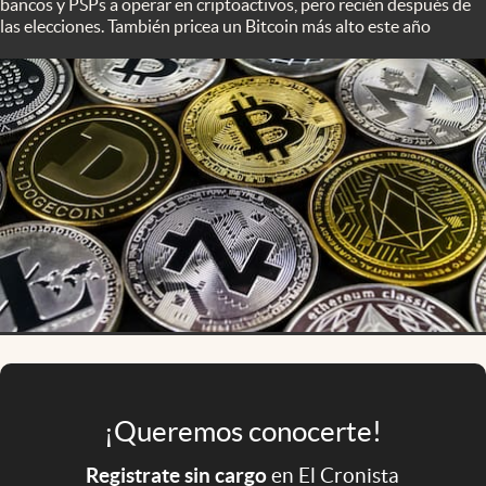
bancos y PSPs a operar en criptoactivos, pero recién después de
Infotechnology
las elecciones. También pricea un Bitcoin más alto este año
Clase
Clima
Mundial 2026
Eventos Corporativos
El Cronista Studio
Mediakit
abre en nueva pestaña
Argentina
¡Queremos conocerte!
Registrate sin cargo
en El Cronista