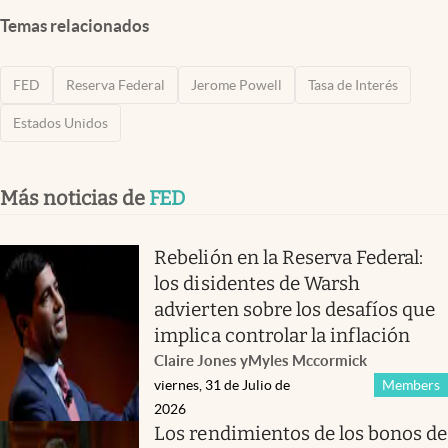
Temas relacionados
FED
Reserva Federal
Jerome Powell
Tasa de Interés
Estados Unidos
Más noticias de
FED
Rebelión en la Reserva Federal:
los disidentes de Warsh
advierten sobre los desafíos que
implica controlar la inflación
Claire Jones
y
Myles Mccormick
viernes, 31 de Julio de
Members
2026
Los rendimientos de los bonos de