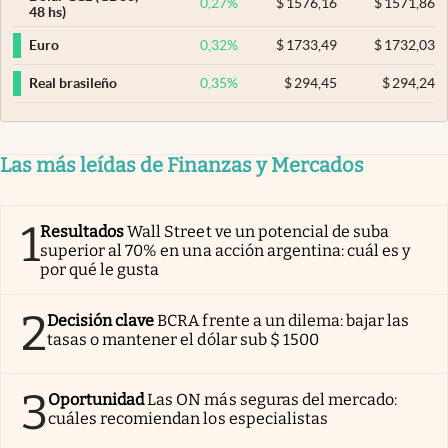
0,27
%
$
1576,16
$
1571,86
48 hs)
0,32
%
$
1733,49
$
1732,03
Euro
0,35
%
$
294,45
$
294,24
Real brasileño
Las más leídas de Finanzas y Mercados
1
Resultados
Wall Street ve un potencial de suba
superior al 70% en una acción argentina: cuál es y
por qué le gusta
2
Decisión clave
BCRA frente a un dilema: bajar las
tasas o mantener el dólar sub $ 1500
3
Oportunidad
Las ON más seguras del mercado:
cuáles recomiendan los especialistas