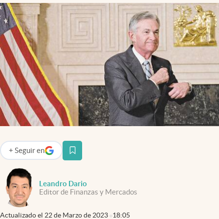
Infotechnology
Clase
Clima
Mundial 2026
Eventos Corporativos
El Cronista Studio
Mediakit
abre en nueva pestaña
Argentina
+
Seguir
en
abre en nueva pestaña
Leandro Dario
Editor de Finanzas y Mercados
Actualizado el
22 de Marzo de 2023
18:05