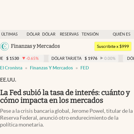
Últimas noticias
ÚLTIMAS
DÓLAR
DÓLAR
RESERVAS
TENSIÓN
QUIÉN ES
Dólar
NOTICIAS
BLUE
BCRA
GEOPOLÍTICA
QUIÉN
Argentina
Finanzas y Mercados
Members
Suscribite x $999
España
Economía y Política
5
%
DÓLAR TARJETA
$
1976
0.00
%
DÓLAR MEP
$
1521,
México
abre en nueva pestaña
El Cronista
Finanzas Y Mercados
FED
Finanzas y Mercados
USA
EE.UU.
Mercados Online
Colombia
Uruguay
La Fed subió la tasa de interés: cuánto y
Negocios
cómo impacta en los mercados
Columnistas
Pese a la crisis bancaria global, Jerome Powel, titular de la
Otras secciones
Reserva Federal, anunció otro endurecimiento de la
política monetaria.
Apertura