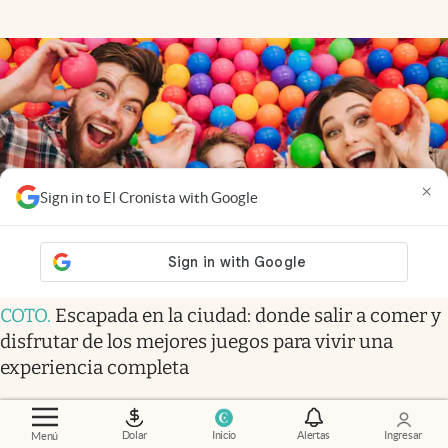
×
Sign in to El Cronista with Google
COTO
.
Escapada en la ciudad: donde salir a comer y
disfrutar de los mejores juegos para vivir una
experiencia completa
Las más leídas
Dolar
Inicio
Alertas
Ingresar
Menú