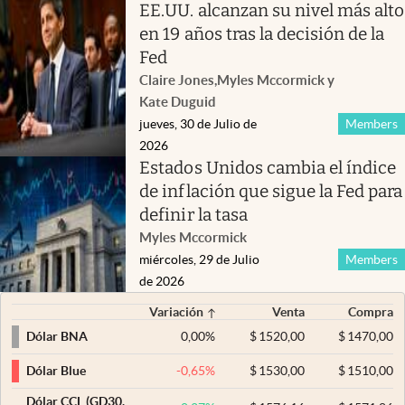
EE.UU. alcanzan su nivel más alto
en 19 años tras la decisión de la
Fed
Claire Jones
,
Myles Mccormick
y
Kate Duguid
jueves, 30 de Julio de
Members
2026
Estados Unidos cambia el índice
de inflación que sigue la Fed para
definir la tasa
Myles Mccormick
miércoles, 29 de Julio
Members
de 2026
Variación
Venta
Compra
0,00
%
$
1520,00
$
1470,00
Dólar BNA
-0,65
%
$
1530,00
$
1510,00
Dólar Blue
Dólar CCL (GD30,