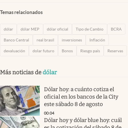
Temas relacionados
dólar
dólar MEP
dólar oficial
Tipo de Cambio
BCRA
Banco Central
real brasil
inversiones
Inflación
devaluación
dolar futuro
Bonos
Riesgo país
Reservas
Más noticias de
dólar
Dólar hoy: a cuánto cotiza el
oficial en los bancos de la City
este sábado 8 de agosto
00:04
Dólar hoy y dólar blue hoy: cuál
es la cotización del sábado 8 de