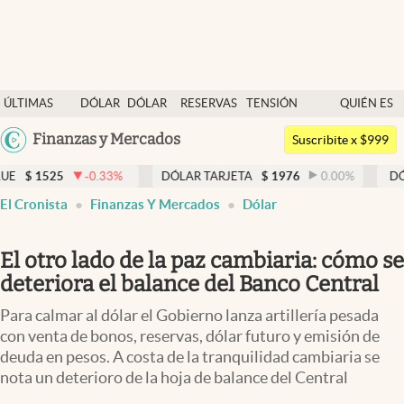
Últimas noticias
ÚLTIMAS
DÓLAR
DÓLAR
RESERVAS
TENSIÓN
QUIÉN ES
Dólar
NOTICIAS
BLUE
BCRA
GEOPOLÍTICA
QUIÉN
Argentina
Finanzas y Mercados
Members
Suscribite x $999
España
Economía y Política
525
-0.33
%
DÓLAR TARJETA
$
1976
0.00
%
DÓLAR ME
México
El Cronista
Finanzas Y Mercados
Dólar
Finanzas y Mercados
USA
Mercados Online
Colombia
El otro lado de la paz cambiaria: cómo se
Uruguay
Negocios
deteriora el balance del Banco Central
Columnistas
Para calmar al dólar el Gobierno lanza artillería pesada
con venta de bonos, reservas, dólar futuro y emisión de
Otras secciones
deuda en pesos. A costa de la tranquilidad cambiaria se
nota un deterioro de la hoja de balance del Central
Apertura