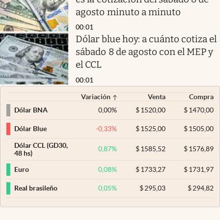
agosto minuto a minuto
00:01
Dólar blue hoy: a cuánto cotiza el
sábado 8 de agosto con el MEP y
el CCL
00:01
Variación
Venta
Compra
0,00
%
$
1520,00
$
1470,00
Dólar BNA
-0,33
%
$
1525,00
$
1505,00
Dólar Blue
Dólar CCL (GD30,
0,87
%
$
1585,52
$
1576,89
48 hs)
0,08
%
$
1733,27
$
1731,97
Euro
0,05
%
$
295,03
$
294,82
Real brasileño