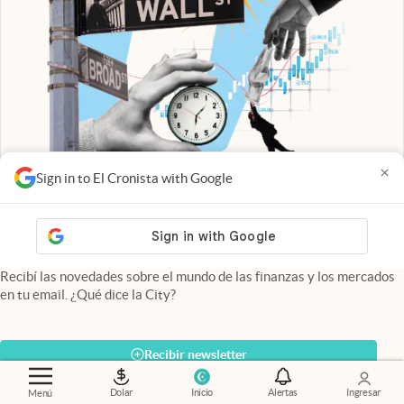
×
Sign in to El Cronista with Google
abre en nueva pestaña
La city
Todos los jueves
Recibí las novedades sobre el mundo de las finanzas y los mercados
en tu email. ¿Qué dice la City?
Recibir newsletter
Dolar
Inicio
Alertas
Ingresar
Menú