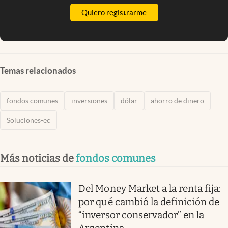
Quiero registrarme
Temas relacionados
fondos comunes
inversiones
dólar
ahorro de dinero
Soluciones-ec
Más noticias de
fondos comunes
Del Money Market a la renta fija:
por qué cambió la definición de
“inversor conservador” en la