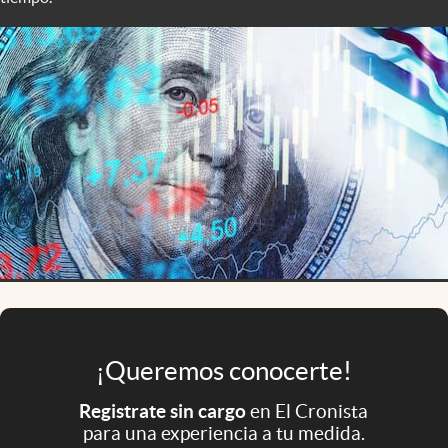
Infotechnology
Clase
Clima
Mundial 2026
Eventos Corporativos
El Cronista Studio
Mediakit
abre en nueva pestaña
Argentina
¡Queremos conocerte!
Registrate sin cargo
en El Cronista
para una experiencia a tu medida.