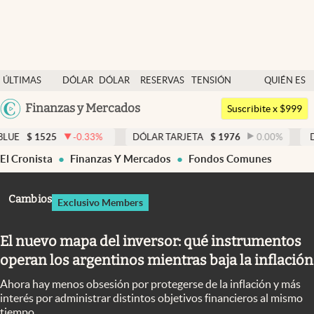
Últimas noticias
ÚLTIMAS
DÓLAR
DÓLAR
RESERVAS
TENSIÓN
QUIÉN ES
Dólar
NOTICIAS
BLUE
BCRA
GEOPOLÍTICA
QUIÉN
Argentina
Finanzas y Mercados
Members
Suscribite x $999
España
Economía y Política
5
-0.33
%
DÓLAR TARJETA
$
1976
0.00
%
DÓLAR MEP
México
El Cronista
Finanzas Y Mercados
Fondos Comunes
Finanzas y Mercados
USA
Mercados Online
Colombia
Cambios
Exclusivo Members
Uruguay
Negocios
El nuevo mapa del inversor: qué instrumentos
Columnistas
operan los argentinos mientras baja la inflación
Otras secciones
Ahora hay menos obsesión por protegerse de la inflación y más
Apertura
interés por administrar distintos objetivos financieros al mismo
tiempo.