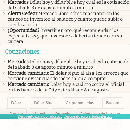
Mercados
Dólar hoy y dólar blue hoy: cuál es la cotización
del sábado 8 de agosto minuto a minuto
Alerta Cedear
MercadoLibre: cómo reaccionaron los
bancos de inversión al balance y cuánto puede subir o
caer la acción
¿Oportunidad?
Invertir en oro: qué recomiendan los
especialistas y qué inversores deberían tenerlo en su
cartera
Cotizaciones
Mercados
Dólar hoy y dólar blue hoy: cuál es la cotización
del sábado 8 de agosto minuto a minuto
Mercado cambiario
El dólar sigue al alza: los errores que
conviene evitar cuando todos salen a comprar
Mercado cambiario
Dólar hoy: a cuánto cotiza el oficial
en los bancos de la City este sábado 8 de agosto
Dólar
Dólar Blue
Criptomonedas
Bitcoin
Fintech
Merval
Quiniela
Calendario de feriados
Descuento para jubilados acá
Descuento para estudiantes acá
|
AFIP
Paritarias
Inversiones
ANSES