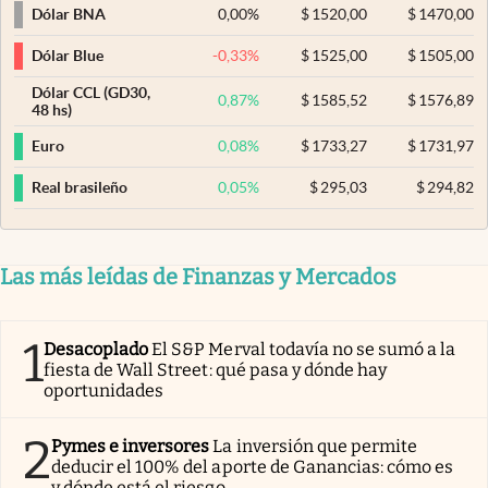
0,00
%
$
1520,00
$
1470,00
Dólar BNA
-0,33
%
$
1525,00
$
1505,00
Dólar Blue
Dólar CCL (GD30,
0,87
%
$
1585,52
$
1576,89
48 hs)
0,08
%
$
1733,27
$
1731,97
Euro
0,05
%
$
295,03
$
294,82
Real brasileño
Las más leídas de Finanzas y Mercados
1
Desacoplado
El S&P Merval todavía no se sumó a la
fiesta de Wall Street: qué pasa y dónde hay
oportunidades
2
Pymes e inversores
La inversión que permite
deducir el 100% del aporte de Ganancias: cómo es
y dónde está el riesgo