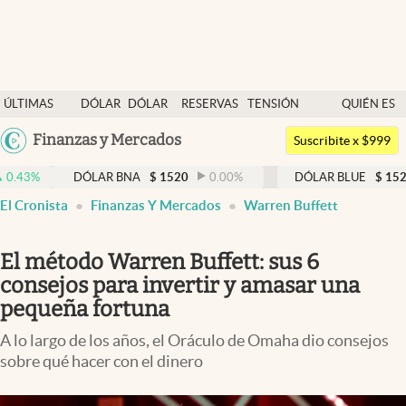
Últimas noticias
ÚLTIMAS
DÓLAR
DÓLAR
RESERVAS
TENSIÓN
QUIÉN ES
Dólar
NOTICIAS
BLUE
BCRA
GEOPOLÍTICA
QUIÉN
Argentina
Finanzas y Mercados
Members
Suscribite x $999
España
Economía y Política
DÓLAR BNA
$
1520
0.00
%
DÓLAR BLUE
$
1525
-0.33
México
El Cronista
Finanzas Y Mercados
Warren Buffett
Finanzas y Mercados
USA
Mercados Online
Colombia
El método Warren Buffett: sus 6
Uruguay
Negocios
consejos para invertir y amasar una
pequeña fortuna
Columnistas
A lo largo de los años, el Oráculo de Omaha dio consejos
Otras secciones
sobre qué hacer con el dinero
Apertura