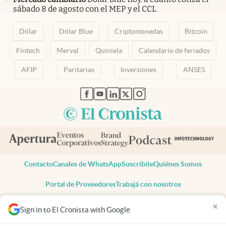
sábado 8 de agosto con el MEP y el CCL
Dólar
Dólar Blue
Criptomonedas
Bitcoin
Fintech
Merval
Quiniela
Calendario de feriados
AFIP
Paritarias
Inversiones
ANSES
abre en nueva pestaña
abre en nueva pestaña
abre en nueva pestaña
abre en nueva pestaña
abre en nueva pestaña
Contacto
Canales de WhatsApp
Suscribite
Quiénes Somos
Portal de Proveedores
Trabajá con nosotros
Copyright 2025 cronista.com
×
Sign in to El Cronista with Google
Todos los derechos reservados
Términos y condiciones