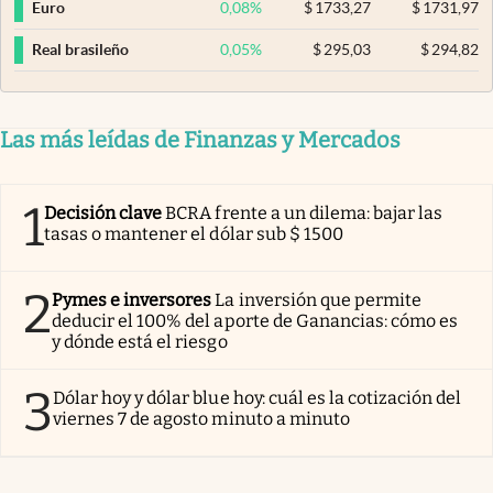
0,08
%
$
1733,27
$
1731,97
Euro
0,05
%
$
295,03
$
294,82
Real brasileño
Las más leídas de Finanzas y Mercados
1
Decisión clave
BCRA frente a un dilema: bajar las
tasas o mantener el dólar sub $ 1500
2
Pymes e inversores
La inversión que permite
deducir el 100% del aporte de Ganancias: cómo es
y dónde está el riesgo
3
Dólar hoy y dólar blue hoy: cuál es la cotización del
viernes 7 de agosto minuto a minuto