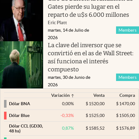
Gates pierde su lugar en el
reparto de u$s 6.000 millones
Eric Platt
martes, 14 de Julio de
Members
2026
La clave del inversor que se
convirtió en el as de Wall Street:
así funciona el interés
compuesto
martes, 30 de Junio de
Members
2026
Variación
Venta
Compra
0,00
%
$
1520,00
$
1470,00
Dólar BNA
-0,33
%
$
1525,00
$
1505,00
Dólar Blue
Dólar CCL (GD30,
0,87
%
$
1585,52
$
1576,89
48 hs)