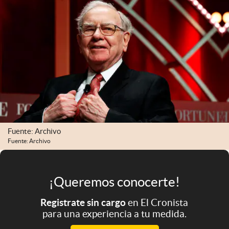
Infotechnology
Clase
Clima
Mundial 2026
Eventos Corporativos
El Cronista Studio
Mediakit
Fuente: Archivo
abre en nueva pestaña
Fuente: Archivo
Argentina
¡Queremos conocerte!
Registrate sin cargo
en El Cronista
para una experiencia a tu medida.