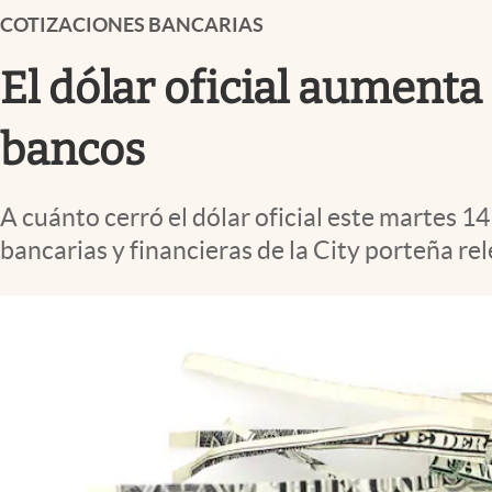
Infotechnology
COTIZACIONES BANCARIAS
Clase
El dólar oficial aumenta 
Clima
bancos
Mundial 2026
Eventos Corporativos
A cuánto cerró el dólar oficial este martes 1
El Cronista Studio
bancarias y financieras de la City porteña re
Mediakit
abre en nueva pestaña