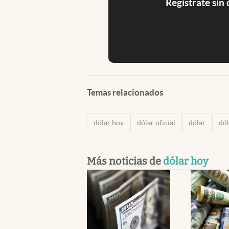
Registrate sin
Temas relacionados
dólar hoy
dólar oficial
dólar
dól
Más noticias de
dólar hoy