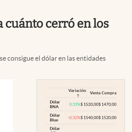
Uruguay
a cuánto cerró en los
se consigue el dólar en las entidades
Variación
Venta
Compra
Dólar
0,33
%
$
1520,00
$
1470,00
BNA
Dólar
-0,32
%
$
1540,00
$
1520,00
Blue
Dólar