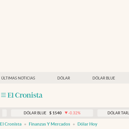
Últimas noticias
Dólar
Members
Economía y Política
Finanzas y Mercados
Mercados Online
ÚLTIMAS NOTICIAS
DÓLAR
DÓLAR BLUE
Negocios
Columnistas
Otras secciones
DÓLAR BLUE
$
1540
-0.32
%
DÓLAR TARJETA
$
19
Apertura
El Cronista
Finanzas Y Mercados
Dólar Hoy