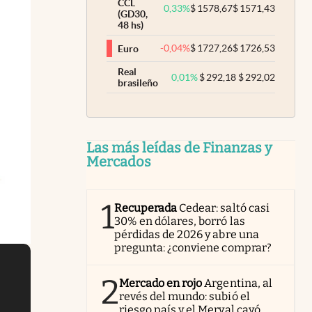
CCL
0,33
%
$
1578,67
$
1571,43
(GD30,
48 hs)
-0,04
%
$
1727,26
$
1726,53
Euro
Real
0,01
%
$
292,18
$
292,02
brasileño
Las más leídas de Finanzas y
Mercados
1
Recuperada
Cedear: saltó casi
30% en dólares, borró las
pérdidas de 2026 y abre una
pregunta: ¿conviene comprar?
2
Mercado en rojo
Argentina, al
revés del mundo: subió el
riesgo país y el Merval cayó