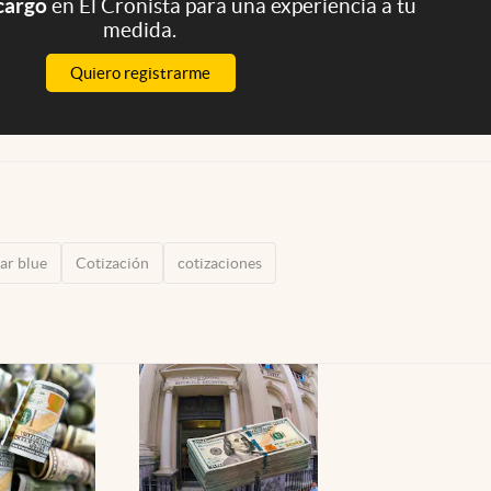
 cargo
en El Cronista para una experiencia a tu
medida.
Quiero registrarme
ar blue
Cotización
cotizaciones