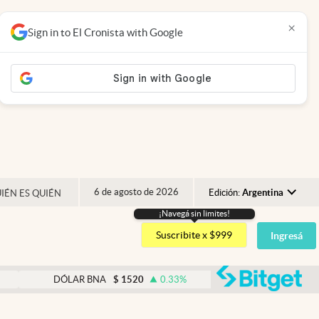
×
Sign in to El Cronista with Google
6 de agosto de 2026
Edición:
Argentina
IÉN ES QUIÉN
¡Navegá sin limites!
Argentina
Suscribite x $999
Ingresá
España
México
abre
DÓLAR BNA
$
1520
0.33
%
DÓLAR BLUE
$
1540
USA
Colombia