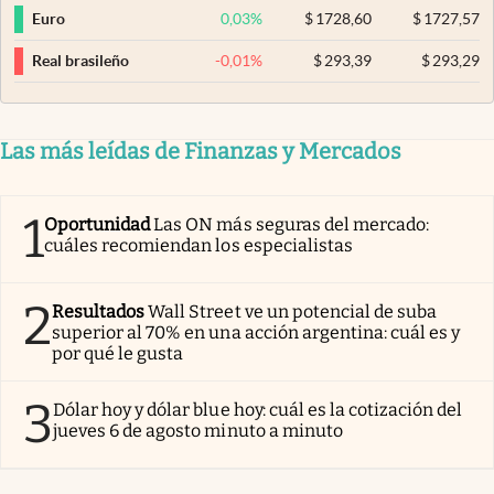
0,03
%
$
1728,60
$
1727,57
Euro
-0,01
%
$
293,39
$
293,29
Real brasileño
Las más leídas de Finanzas y Mercados
1
Oportunidad
Las ON más seguras del mercado:
cuáles recomiendan los especialistas
2
Resultados
Wall Street ve un potencial de suba
superior al 70% en una acción argentina: cuál es y
por qué le gusta
3
Dólar hoy y dólar blue hoy: cuál es la cotización del
jueves 6 de agosto minuto a minuto