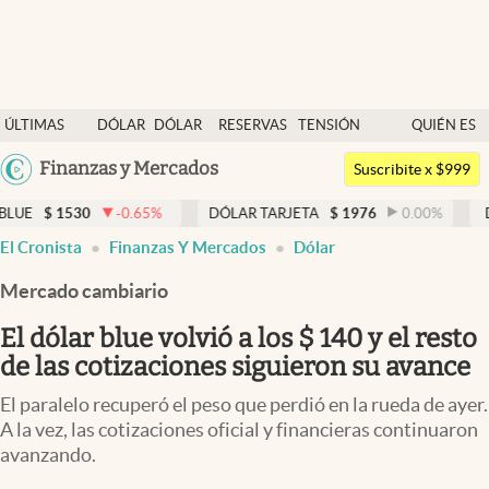
Últimas noticias
ÚLTIMAS
DÓLAR
DÓLAR
RESERVAS
TENSIÓN
QUIÉN ES
Dólar
NOTICIAS
BLUE
BCRA
GEOPOLÍTICA
QUIÉN
Argentina
Finanzas y Mercados
Members
Suscribite x $999
España
Economía y Política
-0.65
%
DÓLAR TARJETA
$
1976
0.00
%
DÓLAR MEP
$
México
El Cronista
Finanzas Y Mercados
Dólar
Finanzas y Mercados
USA
Mercado cambiario
Mercados Online
Colombia
Uruguay
El dólar blue volvió a los $ 140 y el resto
Negocios
de las cotizaciones siguieron su avance
Columnistas
El paralelo recuperó el peso que perdió en la rueda de ayer.
Otras secciones
A la vez, las cotizaciones oficial y financieras continuaron
avanzando.
Apertura