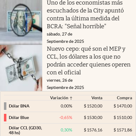
Uno de los economistas más
escuchados de la City apuntó
contra la última medida del
BCRA: "Señal horrible"
sábado, 27 de
Septiembre de 2025
Nuevo cepo: qué son el MEP y
CCL, los dólares a los que no
podrán acceder quienes operen
con el oficial
viernes, 26 de
Septiembre de 2025
Variación
Venta
Compra
0,00
%
$
1520,00
$
1470,00
Dólar BNA
-0,65
%
$
1530,00
$
1510,00
Dólar Blue
Dólar CCL (GD30,
0,30
%
$
1576,16
$
1571,86
48 hs)