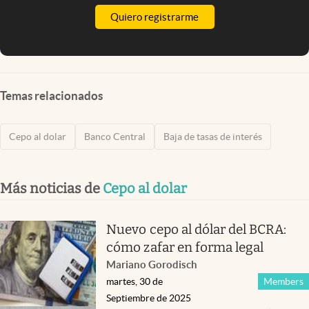
Quiero registrarme
Temas relacionados
Cepo al dolar
Banco Central
Baja de tasas de interés
Más noticias de
Cepo al dolar
Nuevo cepo al dólar del BCRA:
cómo zafar en forma legal
Mariano Gorodisch
martes, 30 de
Members
Septiembre de 2025