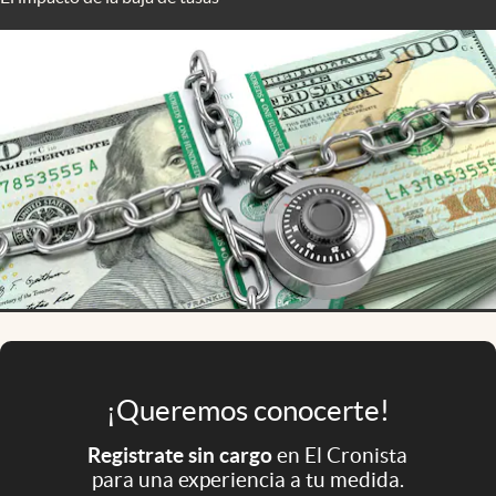
Infotechnology
Clase
Clima
Mundial 2026
Eventos Corporativos
El Cronista Studio
Mediakit
abre en nueva pestaña
Argentina
¡Queremos conocerte!
Registrate sin cargo
en El Cronista
para una experiencia a tu medida.