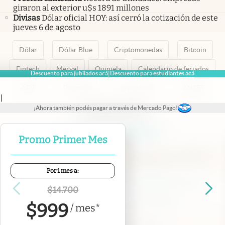
giraron al exterior u$s 1891 millones
Divisas
Dólar oficial HOY: así cerró la cotización de este
jueves 6 de agosto
Dólar
Dólar Blue
Criptomonedas
Bitcoin
Fintech
Merval
Quiniela
Calendario de feriados
Descuento para jubilados acá
Descuento para estudiantes acá
|
AFIP
Paritarias
Inversiones
ANSES
|
¡Ahora también podés pagar a través de Mercado Pago!
abre en nueva pestaña
abre en nueva pestaña
abre en nueva pestaña
abre en nueva pestaña
abre en nueva pestaña
Promo Primer Mes
Por 1 mes a:
Contacto
Canales de WhatsApp
Suscribite
Quiénes Somos
$
14.700
Portal de Proveedores
Trabajá con nosotros
$
999
/
mes
*
Copyright 2025 cronista.com