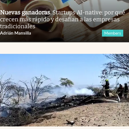
Nuevas ganadoras
.
Startups AI-native: por qué
crecen más rápido y desafían a las empresas
tradicionales
Adrián Mansilla
Members