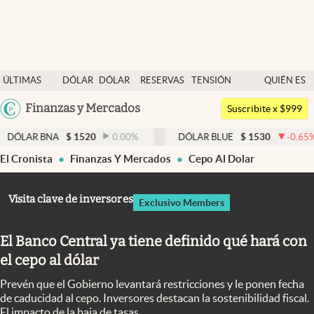
Últimas noticias
ÚLTIMAS
DÓLAR
DÓLAR
RESERVAS
TENSIÓN
QUIÉN ES
Dólar
NOTICIAS
BLUE
BCRA
GEOPOLÍTICA
QUIÉN
Argentina
Finanzas y Mercados
Members
Suscribite x $999
España
Economía y Política
A
$
1520
0.00
%
DÓLAR BLUE
$
1530
-0.65
%
DÓLA
México
El Cronista
Finanzas Y Mercados
Cepo Al Dolar
Finanzas y Mercados
USA
Mercados Online
Colombia
Visita clave de inversores
Exclusivo Members
Uruguay
Negocios
El Banco Central ya tiene definido qué hará con
Columnistas
el cepo al dólar
Otras secciones
Prevén que el Gobierno levantará restricciones y le ponen fecha
Apertura
de caducidad al cepo. Inversores destacan la sostenibilidad fiscal.
El impacto de la baja de tasas