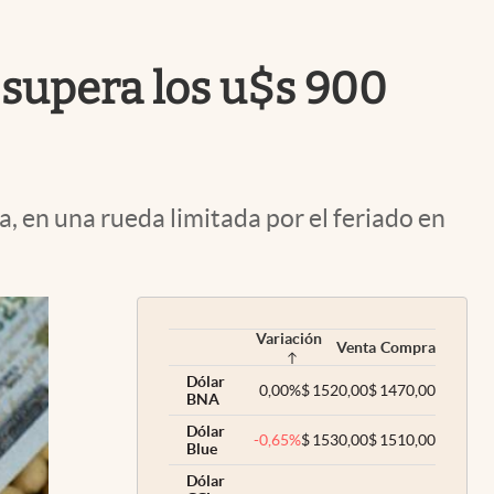
Uruguay
a supera los u$s 900
, en una rueda limitada por el feriado en
Variación
Venta
Compra
Dólar
0,00
%
$
1520,00
$
1470,00
BNA
Dólar
-0,65
%
$
1530,00
$
1510,00
Blue
Dólar