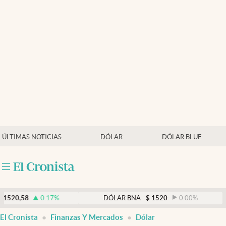
Últimas noticias
Dólar
Members
Economía y Política
Finanzas y Mercados
Mercados Online
ÚLTIMAS NOTICIAS
DÓLAR
DÓLAR BLUE
Negocios
Columnistas
Otras secciones
0.17
%
DÓLAR BNA
$
1520
0.00
%
DÓ
Apertura
El Cronista
Finanzas Y Mercados
Dólar