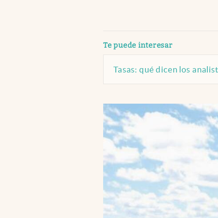
abre en nueva pestaña
Te puede interesar
Tasas: qué dicen los anali