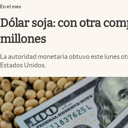
Infotechnology
En el mes
Clase
Dólar soja: con otra com
Clima
millones
Mundial 2026
Eventos Corporativos
La autoridad monetaria obtuvo este lunes otro
El Cronista Studio
Estados Unidos.
Mediakit
abre en nueva pestaña