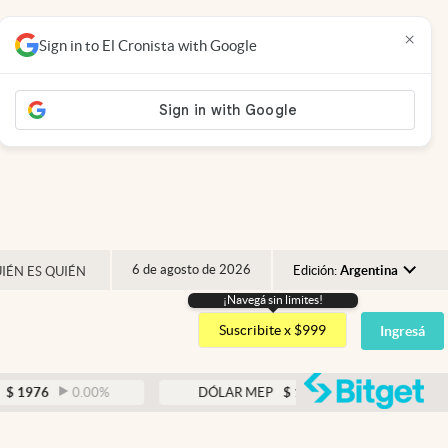
×
Sign in to El Cronista with Google
6 de agosto de 2026
Edición:
Argentina
IÉN ES QUIÉN
¡Navegá sin limites!
Argentina
Suscribite x $999
Ingresá
España
México
abre
0.00
%
DÓLAR MEP
$
1520,58
0.17
%
USA
Colombia