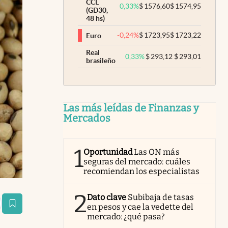
CCL
0,33
%
$
1576,60
$
1574,95
(GD30,
48 hs)
-0,24
%
$
1723,95
$
1723,22
Euro
Real
0,33
%
$
293,12
$
293,01
brasileño
Las más leídas de Finanzas y
Mercados
1
Oportunidad
Las ON más
seguras del mercado: cuáles
recomiendan los especialistas
2
Dato clave
Subibaja de tasas
en pesos y cae la vedette del
estaña
mercado: ¿qué pasa?