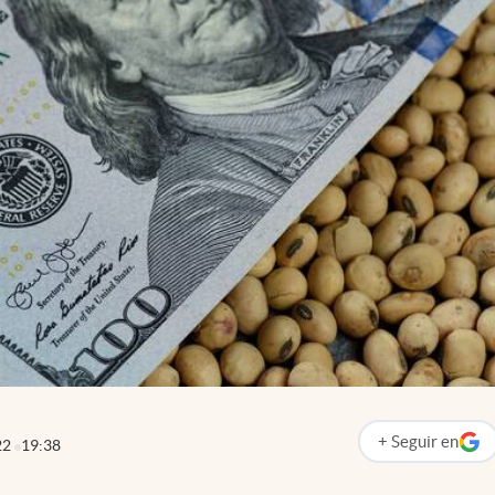
+
Seguir
en
22
19:38
abre en nueva p