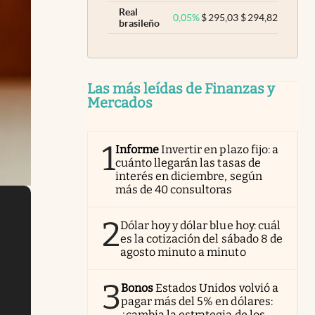
Real
0,05
%
$
295,03
$
294,82
brasileño
Las más leídas de Finanzas y
Mercados
1
Informe
Invertir en plazo fijo: a
cuánto llegarán las tasas de
interés en diciembre, según
más de 40 consultoras
2
Dólar hoy y dólar blue hoy: cuál
es la cotización del sábado 8 de
agosto minuto a minuto
3
Bonos
Estados Unidos volvió a
pagar más del 5% en dólares:
¿cambia la estrategia de los