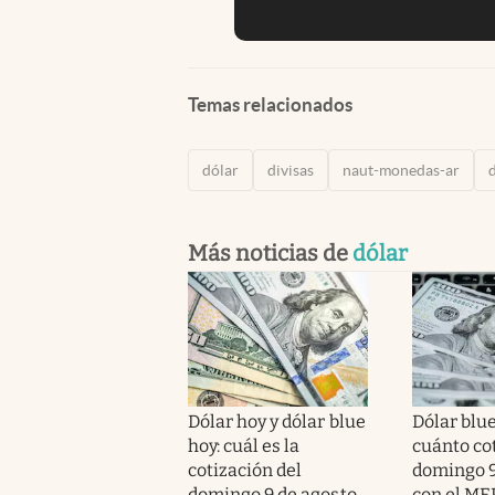
Temas relacionados
dólar
divisas
naut-monedas-ar
Más noticias de
dólar
Dólar hoy y dólar blue
Dólar blue
hoy: cuál es la
cuánto cot
cotización del
domingo 9
domingo 9 de agosto
con el MEP