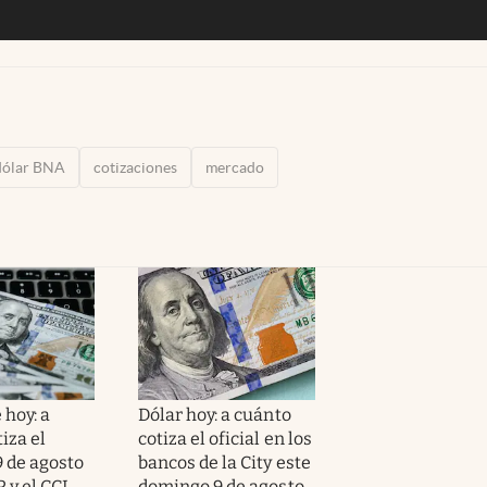
dólar BNA
cotizaciones
mercado
 hoy: a
Dólar hoy: a cuánto
iza el
cotiza el oficial en los
 de agosto
bancos de la City este
 y el CCL
domingo 9 de agosto