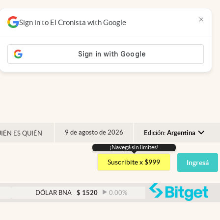
×
Sign in to El Cronista with Google
9 de agosto de 2026
Edición:
Argentina
IÉN ES QUIÉN
¡Navegá sin limites!
Argentina
Suscribite x $999
Ingresá
España
México
abre
DÓLAR BNA
$
1520
0.00
%
DÓLAR BLUE
$
1525
USA
Colombia