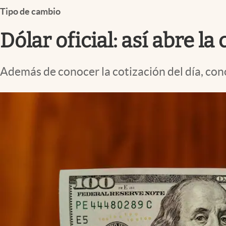
Infotechnology
Tipo de cambio
Clase
Dólar oficial: así abre l
Clima
Mundial 2026
Además de conocer la cotización del día, con
Eventos Corporativos
El Cronista Studio
Mediakit
abre en nueva pestaña