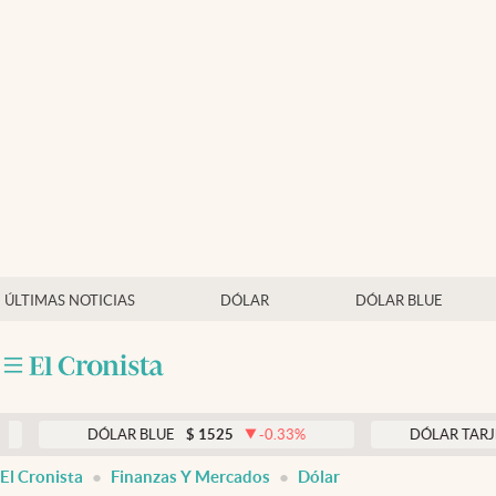
Últimas noticias
Dólar
Members
Economía y Política
Finanzas y Mercados
Mercados Online
ÚLTIMAS NOTICIAS
DÓLAR
DÓLAR BLUE
Negocios
Columnistas
Otras secciones
DÓLAR BLUE
$
1525
-0.33
%
DÓLAR TARJETA
$
19
Apertura
El Cronista
Finanzas Y Mercados
Dólar