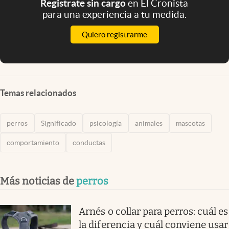
Registrate sin cargo
en El Cronista
para una experiencia a tu medida.
Quiero registrarme
Temas relacionados
perros
Significado
psicología
animales
mascotas
comportamiento
conductas
Más noticias de
perros
Arnés o collar para perros: cuál es
la diferencia y cuál conviene usar