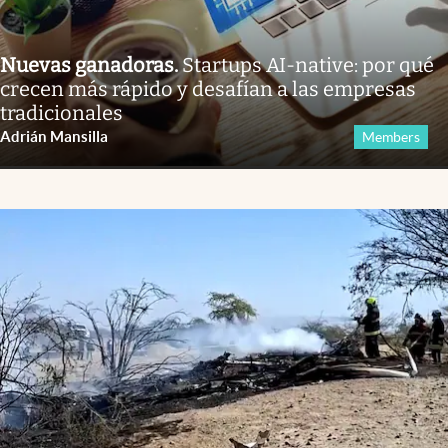
Nuevas ganadoras
.
Startups AI-native: por qué
crecen más rápido y desafían a las empresas
tradicionales
Adrián Mansilla
Members