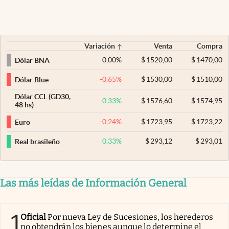
Variación
Venta
Compra
0,00
%
$
1520,00
$
1470,00
Dólar BNA
-0,65
%
$
1530,00
$
1510,00
Dólar Blue
Dólar CCL (GD30,
0,33
%
$
1576,60
$
1574,95
48 hs)
-0,24
%
$
1723,95
$
1723,22
Euro
0,33
%
$
293,12
$
293,01
Real brasileño
Las más leídas de Información General
1
Oficial
Por nueva Ley de Sucesiones, los herederos
no obtendrán los bienes aunque lo determine el