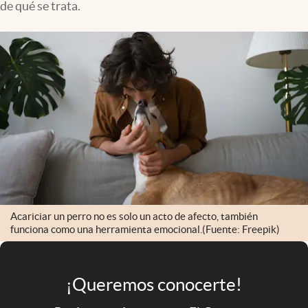
de qué se trata.
Infotechnology
Clase
Clima
Mundial 2026
Eventos Corporativos
El Cronista Studio
Mediakit
abre en nueva pestaña
Argentina
Acariciar un perro no es solo un acto de afecto, también
funciona como una herramienta emocional.(Fuente: Freepik)
¡Queremos conocerte!