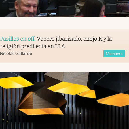
Pasillos en off
.
Vocero jibarizado, enojo K y la
religión predilecta en LLA
Nicolás Gallardo
Members