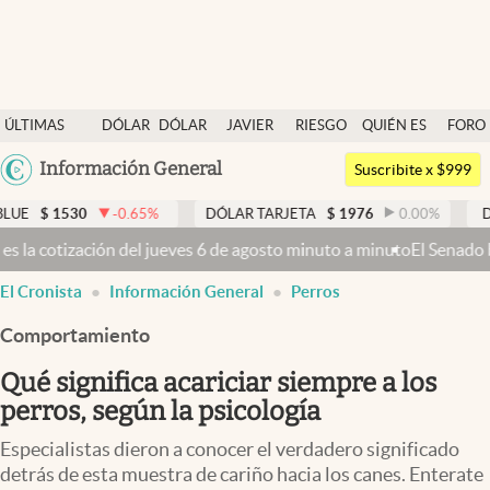
Últimas noticias
ÚLTIMAS
DÓLAR
DÓLAR
JAVIER
RIESGO
QUIÉN ES
FORO
Dólar
NOTICIAS
BLUE
MILEI
PAÍS
QUIÉN
Argentina
Información General
Members
Suscribite x $999
España
Economía y Política
.65
%
DÓLAR TARJETA
$
1976
0.00
%
DÓLAR MEP
$
1520
México
osto minuto a minuto
El Senado busca aprobar la Ley de Propiedad Pr
Finanzas y Mercados
USA
El Cronista
Información General
Perros
Mercados Online
Colombia
Uruguay
Comportamiento
Negocios
Qué significa acariciar siempre a los
Columnistas
perros, según la psicología
Otras secciones
Especialistas dieron a conocer el verdadero significado
Apertura
detrás de esta muestra de cariño hacia los canes. Enterate