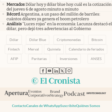
Mercados
Dólar hoy y dólar blue hoy: cuál es la cotización
del jueves 6 de agosto minuto a minuto
Récord
Argentina, a un paso del millón de barriles:
cuántos dólares ya genera el boom petrolero
Análisis
“Luces rojas” en la economía: Lacunza destacó el
dólar, pero dejó tres advertencias al Gobierno
Dólar
Dólar Blue
Criptomonedas
Bitcoin
Fintech
Merval
Quiniela
Calendario de feriados
AFIP
Paritarias
Inversiones
ANSES
abre en nueva pestaña
abre en nueva pestaña
abre en nueva pestaña
abre en nueva pestaña
abre en nueva pestaña
Contacto
Canales de WhatsApp
Suscribite
Quiénes Somos