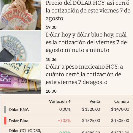
Precio del DÓLAR HOY: así cerró
la cotización de este viernes 7 de
agosto
19:00
Dólar hoy y dólar blue hoy: cuál
es la cotización del viernes 7 de
agosto minuto a minuto
18:36
Dólar a peso mexicano HOY: a
cuánto cerró la cotización de
este viernes 7 de agosto
18:00
Variación
Venta
Compra
0,00
%
$
1520,00
$
1470,00
Dólar BNA
-0,33
%
$
1525,00
$
1505,00
Dólar Blue
Dólar CCL (GD30,
0,87
%
$
1585,52
$
1576,89