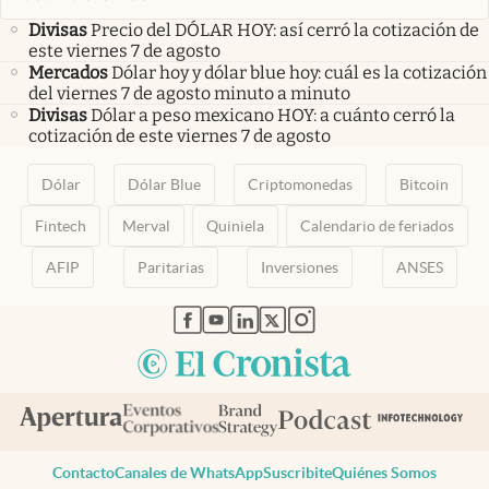
Divisas
Precio del DÓLAR HOY: así cerró la cotización de
este viernes 7 de agosto
Mercados
Dólar hoy y dólar blue hoy: cuál es la cotización
del viernes 7 de agosto minuto a minuto
Divisas
Dólar a peso mexicano HOY: a cuánto cerró la
cotización de este viernes 7 de agosto
Dólar
Dólar Blue
Criptomonedas
Bitcoin
Fintech
Merval
Quiniela
Calendario de feriados
AFIP
Paritarias
Inversiones
ANSES
abre en nueva pestaña
abre en nueva pestaña
abre en nueva pestaña
abre en nueva pestaña
abre en nueva pestaña
Contacto
Canales de WhatsApp
Suscribite
Quiénes Somos