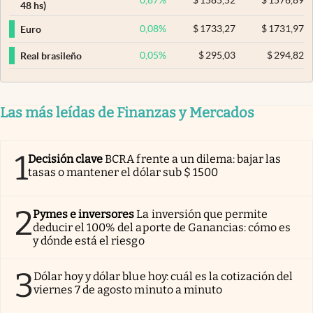
48 hs)
0,08
%
$
1733,27
$
1731,97
Euro
0,05
%
$
295,03
$
294,82
Real brasileño
Las más leídas de Finanzas y Mercados
1
Decisión clave
BCRA frente a un dilema: bajar las
tasas o mantener el dólar sub $ 1500
2
Pymes e inversores
La inversión que permite
deducir el 100% del aporte de Ganancias: cómo es
y dónde está el riesgo
3
Dólar hoy y dólar blue hoy: cuál es la cotización del
viernes 7 de agosto minuto a minuto