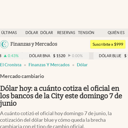
Últimas noticias
ÚLTIMAS
DÓLAR
DÓLAR
RESERVAS
TENSIÓN
QUIÉN ES
Dólar
NOTICIAS
BLUE
BCRA
GEOPOLÍTICA
QUIÉN
Argentina
Finanzas y Mercados
Members
Suscribite x $999
España
Economía y Política
%
DÓLAR BNA
$
1520
0.00
%
DÓLAR BLUE
$
1525
-
México
El Cronista
Finanzas Y Mercados
Dólar
Finanzas y Mercados
USA
Mercado cambiario
Mercados Online
Colombia
Uruguay
Dólar hoy: a cuánto cotiza el oficial en
Negocios
los bancos de la City este domingo 7 de
Columnistas
junio
Otras secciones
A cuánto cotizó el oficial hoy domingo 7 de junio, la
cotización del dólar blue y cómo queda la brecha
Apertura
cambiaria con el tipo de cambio oficial.