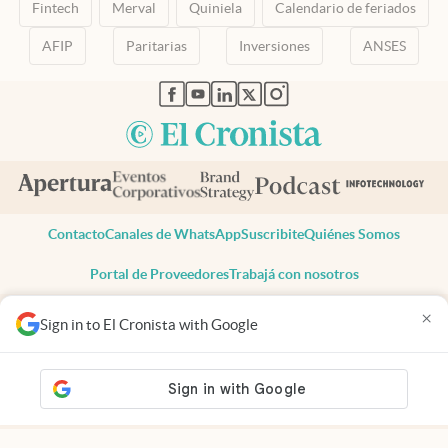
Fintech
Merval
Quiniela
Calendario de feriados
AFIP
Paritarias
Inversiones
ANSES
abre en nueva pestaña
abre en nueva pestaña
abre en nueva pestaña
abre en nueva pestaña
abre en nueva pestaña
Contacto
Canales de WhatsApp
Suscribite
Quiénes Somos
Portal de Proveedores
Trabajá con nosotros
Copyright 2025 cronista.com
×
Sign in to El Cronista with Google
Todos los derechos reservados
Términos y condiciones
Privacidad
Consentimiento
Tel:
+54 11 7078-3270