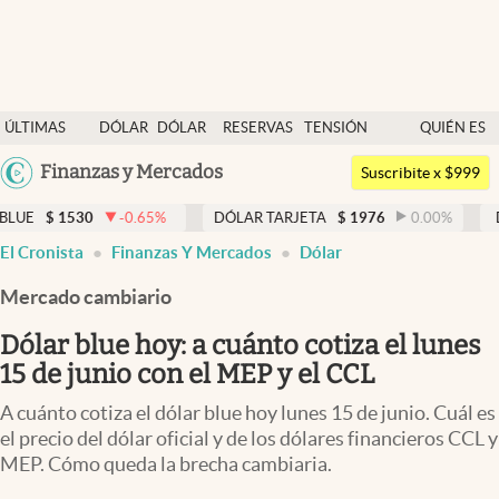
Últimas noticias
ÚLTIMAS
DÓLAR
DÓLAR
RESERVAS
TENSIÓN
QUIÉN ES
Dólar
NOTICIAS
BLUE
BCRA
GEOPOLÍTICA
QUIÉN
Argentina
Finanzas y Mercados
Members
Suscribite x $999
España
Economía y Política
0
-0.65
%
DÓLAR TARJETA
$
1976
0.00
%
DÓLAR MEP
México
El Cronista
Finanzas Y Mercados
Dólar
Finanzas y Mercados
USA
Mercado cambiario
Mercados Online
Colombia
Uruguay
Dólar blue hoy: a cuánto cotiza el lunes
Negocios
15 de junio con el MEP y el CCL
Columnistas
A cuánto cotiza el dólar blue hoy lunes 15 de junio. Cuál es
Otras secciones
el precio del dólar oficial y de los dólares financieros CCL y
MEP. Cómo queda la brecha cambiaria.
Apertura