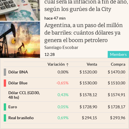
cuál será la inflación a fin de año,
según los gurúes de la City
hace 47 min
Argentina, a un paso del millón
de barriles: cuántos dólares ya
genera el boom petrolero
Santiago Escobar
12:28
Members
Variación
Venta
Compra
0,00
%
$
1520,00
$
1470,00
Dólar BNA
-0,65
%
$
1530,00
$
1510,00
Dólar Blue
Dólar CCL (GD30,
0,43
%
$
1578,12
$
1574,91
48 hs)
0,05
%
$
1728,90
$
1728,17
Euro
0,69
%
$
294,15
$
293,96
Real brasileño