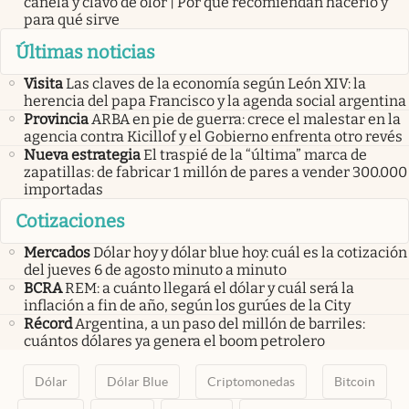
canela y clavo de olor | Por qué recomiendan hacerlo y
para qué sirve
Últimas noticias
Visita
Las claves de la economía según León XIV: la
herencia del papa Francisco y la agenda social argentina
Provincia
ARBA en pie de guerra: crece el malestar en la
agencia contra Kicillof y el Gobierno enfrenta otro revés
Nueva estrategia
El traspié de la “última” marca de
zapatillas: de fabricar 1 millón de pares a vender 300.000
importadas
Cotizaciones
Mercados
Dólar hoy y dólar blue hoy: cuál es la cotización
del jueves 6 de agosto minuto a minuto
BCRA
REM: a cuánto llegará el dólar y cuál será la
inflación a fin de año, según los gurúes de la City
Récord
Argentina, a un paso del millón de barriles:
cuántos dólares ya genera el boom petrolero
Dólar
Dólar Blue
Criptomonedas
Bitcoin