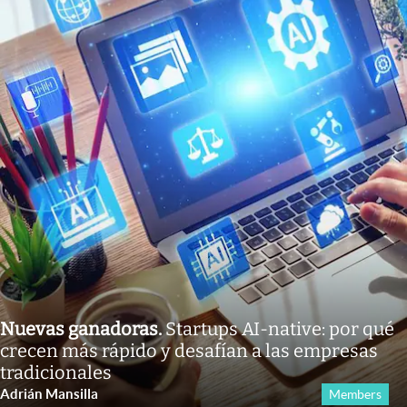
Nuevas ganadoras
.
Startups AI-native: por qué
crecen más rápido y desafían a las empresas
tradicionales
Adrián Mansilla
Members