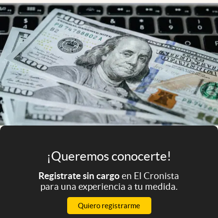
Infotechnology
Clase
Clima
Mundial 2026
Eventos Corporativos
El Cronista Studio
Mediakit
abre en nueva pestaña
Argentina
¡Queremos conocerte!
Registrate sin cargo
en El Cronista
para una experiencia a tu medida.
Quiero registrarme