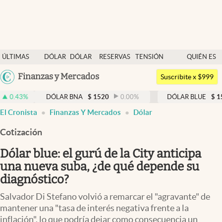
Últimas noticias
ÚLTIMAS
DÓLAR
DÓLAR
RESERVAS
TENSIÓN
QUIÉN ES
Dólar
NOTICIAS
BLUE
BCRA
GEOPOLÍTICA
QUIÉN
Argentina
Finanzas y Mercados
Members
Suscribite x $999
España
Economía y Política
DÓLAR BNA
$
1520
0.00
%
DÓLAR BLUE
$
1525
-0.33
México
abre en nueva pestaña
abre en nueva pestaña
El Cronista
Finanzas Y Mercados
Dólar
Finanzas y Mercados
USA
Cotización
Mercados Online
Colombia
Uruguay
Dólar blue: el gurú de la City anticipa
Negocios
una nueva suba, ¿de qué depende su
Columnistas
diagnóstico?
Otras secciones
Salvador Di Stefano volvió a remarcar el "agravante" de
mantener una "tasa de interés negativa frente a la
Apertura
inflación", lo que podría dejar como consecuencia un