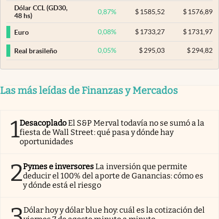
Dólar CCL (GD30,
0,87
%
$
1585,52
$
1576,89
48 hs)
0,08
%
$
1733,27
$
1731,97
Euro
0,05
%
$
295,03
$
294,82
Real brasileño
Las más leídas de Finanzas y Mercados
1
Desacoplado
El S&P Merval todavía no se sumó a la
fiesta de Wall Street: qué pasa y dónde hay
oportunidades
2
Pymes e inversores
La inversión que permite
deducir el 100% del aporte de Ganancias: cómo es
y dónde está el riesgo
3
Dólar hoy y dólar blue hoy: cuál es la cotización del