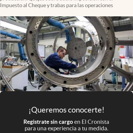
Infotechnology
Impuesto al Cheque y trabas para las operaciones
Clase
Clima
Mundial 2026
Eventos Corporativos
El Cronista Studio
Mediakit
abre en nueva pestaña
Argentina
¡Queremos conocerte!
Registrate sin cargo
en El Cronista
para una experiencia a tu medida.