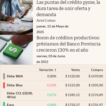
Las puntas del crédito pyme, la
dura tarea de unir oferta y
demanda
Ariel Cohen
jueves, 15 de Mayo de
2025
Boom de créditos productivos:
préstamos del Banco Provincia
crecieron 130% en el año
viernes, 03 de Junio
de 2022
Variación
Venta
Compra
0,00
%
$
1520,00
$
1470,00
Dólar BNA
-0,33
%
$
1525,00
$
1505,00
Dólar Blue
Dólar CCL (GD30,
0,87
%
$
1585,52
$
1576,89
48 hs)
0,08
%
$
1733,27
$
1731,97
Euro