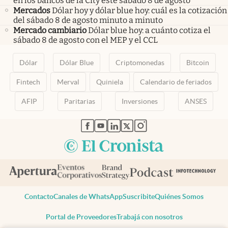
en los bancos de la City este sábado 8 de agosto
Mercados
Dólar hoy y dólar blue hoy: cuál es la cotización
del sábado 8 de agosto minuto a minuto
Mercado cambiario
Dólar blue hoy: a cuánto cotiza el
sábado 8 de agosto con el MEP y el CCL
Dólar
Dólar Blue
Criptomonedas
Bitcoin
Fintech
Merval
Quiniela
Calendario de feriados
AFIP
Paritarias
Inversiones
ANSES
abre en nueva pestaña
abre en nueva pestaña
abre en nueva pestaña
abre en nueva pestaña
abre en nueva pestaña
Contacto
Canales de WhatsApp
Suscribite
Quiénes Somos
Portal de Proveedores
Trabajá con nosotros