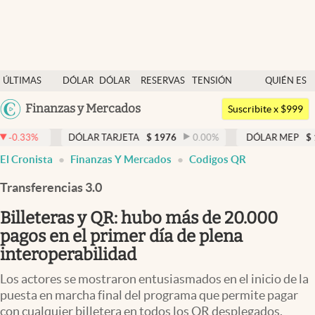
Últimas noticias
ÚLTIMAS
DÓLAR
DÓLAR
RESERVAS
TENSIÓN
QUIÉN ES
Dólar
NOTICIAS
BLUE
BCRA
GEOPOLÍTICA
QUIÉN
Argentina
Finanzas y Mercados
Members
Suscribite x $999
España
Economía y Política
DÓLAR TARJETA
$
1976
0.00
%
DÓLAR MEP
$
1524,72
México
El Cronista
Finanzas Y Mercados
Codigos QR
Finanzas y Mercados
USA
Transferencias 3.0
Mercados Online
Colombia
Uruguay
Billeteras y QR: hubo más de 20.000
Negocios
pagos en el primer día de plena
Columnistas
interoperabilidad
Otras secciones
Los actores se mostraron entusiasmados en el inicio de la
puesta en marcha final del programa que permite pagar
Apertura
con cualquier billetera en todos los QR desplegados.