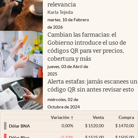
relevancia
Karla Tejeda
martes, 10 de Febrero
de 2026
Cambian las farmacias: el
Gobierno introduce el uso de
códigos QR para ver precios,
cobertura y más
jueves, 03 de Abril de
2025
Alerta estafas: jamás escanees un
código QR sin antes revisar esto
miércoles, 02 de
Octubre de 2024
Variación
Venta
Compra
0,00
%
$
1520,00
$
1470,00
Dólar BNA
-0,33
%
$
1525,00
$
1505,00
Dólar Blue