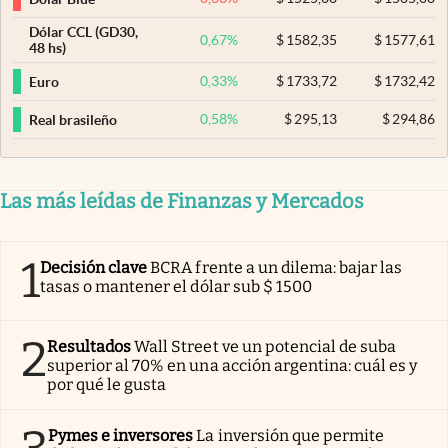
Dólar CCL (GD30,
0,67
%
$
1582,35
$
1577,61
48 hs)
0,33
%
$
1733,72
$
1732,42
Euro
0,58
%
$
295,13
$
294,86
Real brasileño
Las más leídas de Finanzas y Mercados
1
Decisión clave
BCRA frente a un dilema: bajar las
tasas o mantener el dólar sub $ 1500
2
Resultados
Wall Street ve un potencial de suba
superior al 70% en una acción argentina: cuál es y
por qué le gusta
Pymes e inversores
La inversión que permite