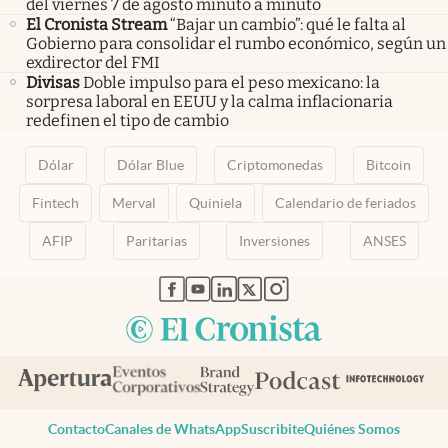
del viernes 7 de agosto minuto a minuto
El Cronista Stream
“Bajar un cambio”: qué le falta al
Gobierno para consolidar el rumbo económico, según un
exdirector del FMI
Divisas
Doble impulso para el peso mexicano: la
sorpresa laboral en EEUU y la calma inflacionaria
redefinen el tipo de cambio
Dólar
Dólar Blue
Criptomonedas
Bitcoin
Fintech
Merval
Quiniela
Calendario de feriados
AFIP
Paritarias
Inversiones
ANSES
abre en nueva pestaña
abre en nueva pestaña
abre en nueva pestaña
abre en nueva pestaña
abre en nueva pestaña
Contacto
Canales de WhatsApp
Suscribite
Quiénes Somos