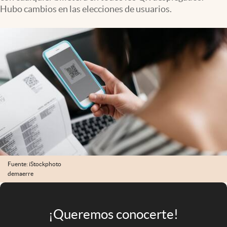
Infotechnology
Hubo cambios en las elecciones de usuarios.
Clase
Clima
Mundial 2026
Eventos Corporativos
El Cronista Studio
Mediakit
abre en nueva pestaña
Argentina
Fuente: iStockphoto
demaerre
¡Queremos conocerte!