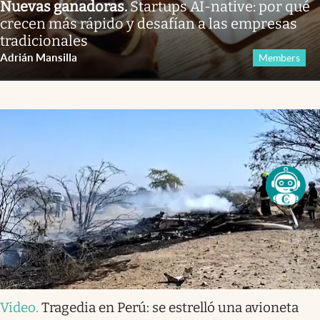
Nuevas ganadoras
.
Startups AI-native: por qué
crecen más rápido y desafían a las empresas
tradicionales
Adrián Mansilla
Members
Video
.
Tragedia en Perú: se estrelló una avioneta