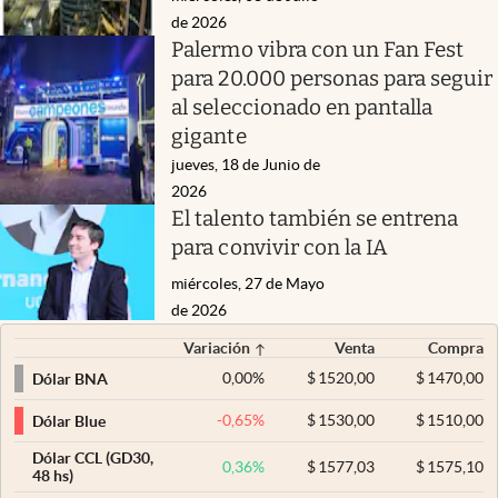
de 2026
Palermo vibra con un Fan Fest
para 20.000 personas para seguir
al seleccionado en pantalla
gigante
jueves, 18 de Junio de
2026
El talento también se entrena
para convivir con la IA
miércoles, 27 de Mayo
de 2026
Variación
Venta
Compra
0,00
%
$
1520,00
$
1470,00
Dólar BNA
-0,65
%
$
1530,00
$
1510,00
Dólar Blue
Dólar CCL (GD30,
0,36
%
$
1577,03
$
1575,10
48 hs)