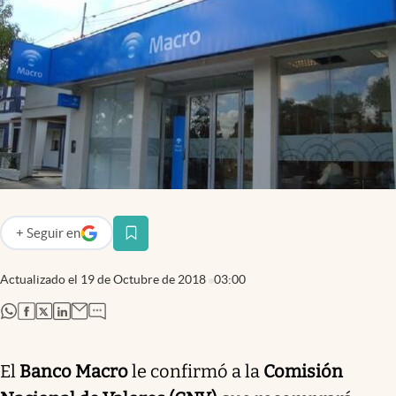
Infotechnology
Clase
Clima
Mundial 2026
Eventos Corporativos
El Cronista Studio
Mediakit
+
Seguir
en
abre en nueva pestaña
abre en nueva pestaña
Argentina
Actualizado el
19 de Octubre de 2018
03:00
abre en nueva pestaña
abre en nueva pestaña
abre en nueva pestaña
abre en nueva pestaña
El
Banco Macro
le confirmó a la
Comisión