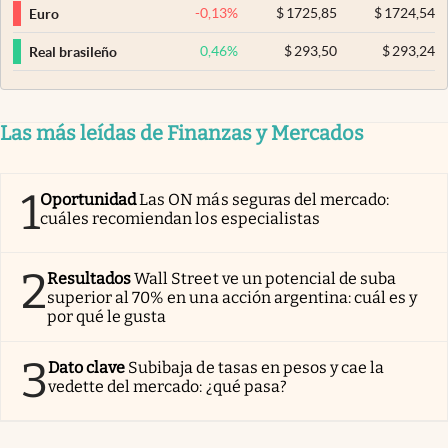
-0,13
%
$
1725,85
$
1724,54
Euro
0,46
%
$
293,50
$
293,24
Real brasileño
Las más leídas de Finanzas y Mercados
1
Oportunidad
Las ON más seguras del mercado:
cuáles recomiendan los especialistas
2
Resultados
Wall Street ve un potencial de suba
superior al 70% en una acción argentina: cuál es y
por qué le gusta
3
Dato clave
Subibaja de tasas en pesos y cae la
vedette del mercado: ¿qué pasa?