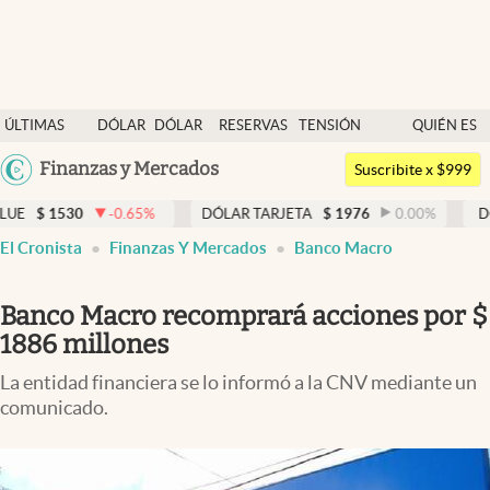
Últimas noticias
ÚLTIMAS
DÓLAR
DÓLAR
RESERVAS
TENSIÓN
QUIÉN ES
Dólar
NOTICIAS
BLUE
BCRA
GEOPOLÍTICA
QUIÉN
Argentina
Finanzas y Mercados
Members
Suscribite x $999
España
Economía y Política
.65
%
DÓLAR TARJETA
$
1976
0.00
%
DÓLAR MEP
$
1520
México
El Cronista
Finanzas Y Mercados
Banco Macro
Finanzas y Mercados
USA
Mercados Online
Colombia
Banco Macro recomprará acciones por $
Uruguay
Negocios
1886 millones
Columnistas
La entidad financiera se lo informó a la CNV mediante un
comunicado.
Otras secciones
Apertura