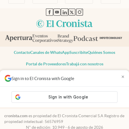
abre en nueva pestaña
abre en nueva pestaña
abre en nueva pestaña
abre en nueva pestaña
abre en nueva pestaña
Contacto
Canales de WhatsApp
Suscribite
Quiénes Somos
Portal de Proveedores
Trabajá con nosotros
Copyright 2025 cronista.com
×
Sign in to El Cronista with Google
Todos los derechos reservados
Términos y condiciones
Privacidad
Consentimiento
Tel:
+54 11 7078-3270
cronista.com
es propiedad de El Cronista Comercial S.A Registro de
propiedad intelectual: 56576959
N° de edición: 10.949 - 6 de agosto de 2026