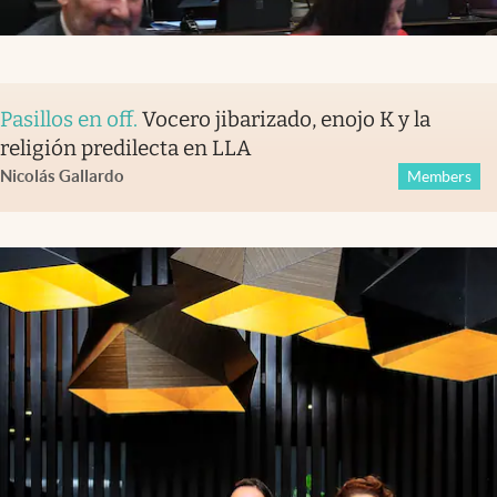
Pasillos en off
.
Vocero jibarizado, enojo K y la
religión predilecta en LLA
Nicolás Gallardo
Members