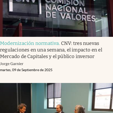
Infotechnology
Clase
Clima
Mundial 2026
Eventos Corporativos
Modernización normativa
.
CNV: tres nuevas
regulaciones en una semana, el impacto en el
El Cronista Studio
Mercado de Capitales y el público inversor
Mediakit
Jorge Garnier
abre en nueva pestaña
martes, 09 de Septiembre de 2025
Argentina