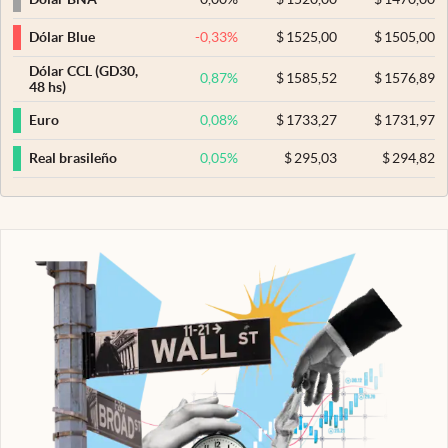
-0,33
%
$
1525,00
$
1505,00
Dólar Blue
Dólar CCL (GD30,
0,87
%
$
1585,52
$
1576,89
48 hs)
0,08
%
$
1733,27
$
1731,97
Euro
0,05
%
$
295,03
$
294,82
Real brasileño