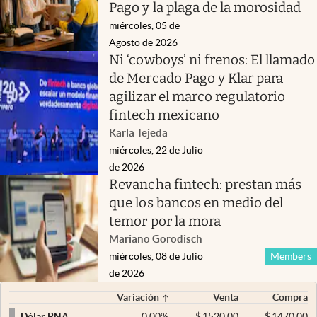
Pago y la plaga de la morosidad
miércoles, 05 de
Agosto de 2026
Ni ‘cowboys’ ni frenos: El llamado
de Mercado Pago y Klar para
agilizar el marco regulatorio
fintech mexicano
Karla Tejeda
miércoles, 22 de Julio
de 2026
Revancha fintech: prestan más
que los bancos en medio del
temor por la mora
Mariano Gorodisch
miércoles, 08 de Julio
Members
de 2026
Variación
Venta
Compra
0,00
%
$
1520,00
$
1470,00
Dólar BNA