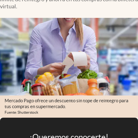
Infotechnology
virtual.
Clase
Clima
Mundial 2026
Eventos Corporativos
El Cronista Studio
Mediakit
abre en nueva pestaña
Argentina
Mercado Pago ofrece un descuento sin tope de reintegro para
tus compras en supermercado.
Fuente: Shutterstock
¡Queremos conocerte!