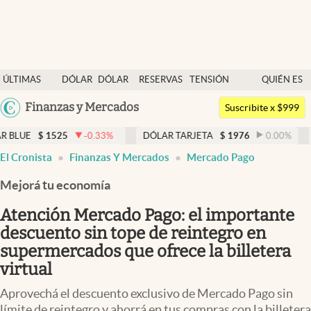
Últimas noticias
ÚLTIMAS
DÓLAR
DÓLAR
RESERVAS
TENSIÓN
QUIÉN ES
Dólar
NOTICIAS
BLUE
BCRA
GEOPOLÍTICA
QUIÉN
Argentina
Finanzas y Mercados
Members
Suscribite x $999
España
Economía y Política
25
-0.33
%
DÓLAR TARJETA
$
1976
0.00
%
DÓLAR ME
México
El Cronista
Finanzas Y Mercados
Mercado Pago
Finanzas y Mercados
USA
Mejorá tu economía
Mercados Online
Colombia
Uruguay
Atención Mercado Pago: el importante
Negocios
descuento sin tope de reintegro en
Columnistas
supermercados que ofrece la billetera
virtual
Otras secciones
Aprovechá el descuento exclusivo de Mercado Pago sin
Apertura
límite de reintegro y ahorrá en tus compras con la billetera