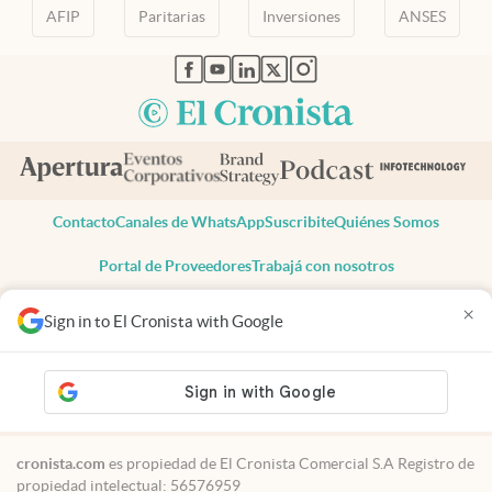
AFIP
Paritarias
Inversiones
ANSES
abre en nueva pestaña
abre en nueva pestaña
abre en nueva pestaña
abre en nueva pestaña
abre en nueva pestaña
Contacto
Canales de WhatsApp
Suscribite
Quiénes Somos
Portal de Proveedores
Trabajá con nosotros
Copyright 2025 cronista.com
×
Sign in to El Cronista with Google
Todos los derechos reservados
Términos y condiciones
Privacidad
Consentimiento
Tel:
+54 11 7078-3270
cronista.com
es propiedad de El Cronista Comercial S.A Registro de
propiedad intelectual: 56576959