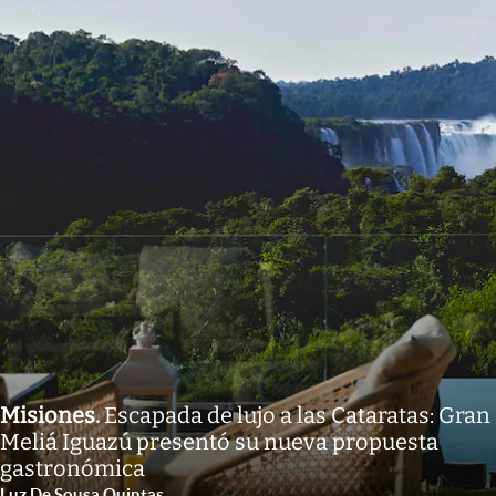
Misiones
.
Escapada de lujo a las Cataratas: Gran
Meliá Iguazú presentó su nueva propuesta
gastronómica
Luz De Sousa Quintas