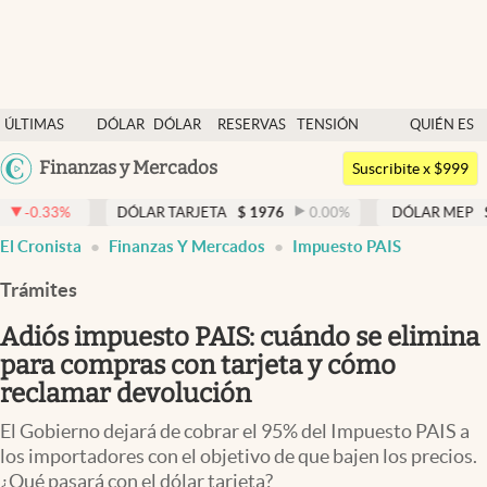
Últimas noticias
ÚLTIMAS
DÓLAR
DÓLAR
RESERVAS
TENSIÓN
QUIÉN ES
Dólar
NOTICIAS
BLUE
BCRA
GEOPOLÍTICA
QUIÉN
Argentina
Finanzas y Mercados
Members
Suscribite x $999
España
Economía y Política
DÓLAR TARJETA
$
1976
0.00
%
DÓLAR MEP
$
1526,03
México
El Cronista
Finanzas Y Mercados
Impuesto PAIS
Finanzas y Mercados
USA
Trámites
Mercados Online
Colombia
Uruguay
Adiós impuesto PAIS: cuándo se elimina
Negocios
para compras con tarjeta y cómo
Columnistas
reclamar devolución
Otras secciones
El Gobierno dejará de cobrar el 95% del Impuesto PAIS a
los importadores con el objetivo de que bajen los precios.
Apertura
¿Qué pasará con el dólar tarjeta?