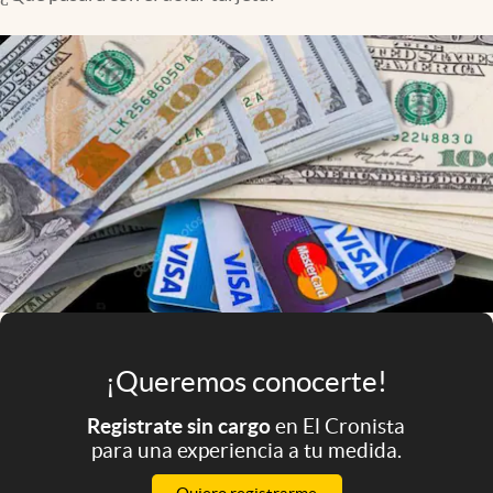
Infotechnology
Clase
Clima
Mundial 2026
Eventos Corporativos
El Cronista Studio
Mediakit
abre en nueva pestaña
Argentina
¡Queremos conocerte!
Registrate sin cargo
en El Cronista
para una experiencia a tu medida.