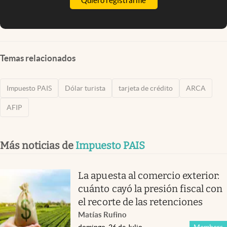
Quiero registrarme
Temas relacionados
Impuesto PAIS
Dólar turista
tarjeta de crédito
ARCA
AFIP
Más noticias de
Impuesto PAIS
La apuesta al comercio exterior:
cuánto cayó la presión fiscal con
el recorte de las retenciones
Matías Rufino
domingo, 26 de Julio
Members