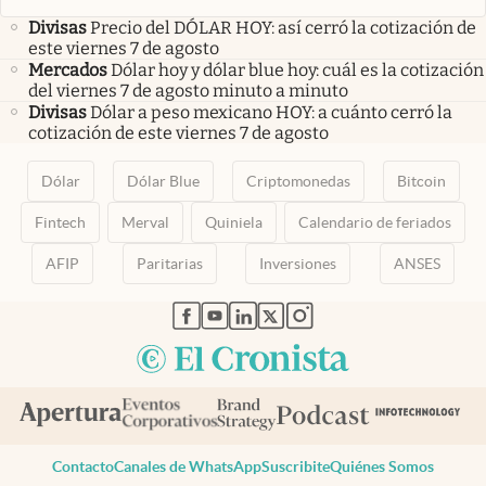
Divisas
Precio del DÓLAR HOY: así cerró la cotización de
este viernes 7 de agosto
Mercados
Dólar hoy y dólar blue hoy: cuál es la cotización
del viernes 7 de agosto minuto a minuto
Divisas
Dólar a peso mexicano HOY: a cuánto cerró la
cotización de este viernes 7 de agosto
Dólar
Dólar Blue
Criptomonedas
Bitcoin
Fintech
Merval
Quiniela
Calendario de feriados
AFIP
Paritarias
Inversiones
ANSES
abre en nueva pestaña
abre en nueva pestaña
abre en nueva pestaña
abre en nueva pestaña
abre en nueva pestaña
Contacto
Canales de WhatsApp
Suscribite
Quiénes Somos