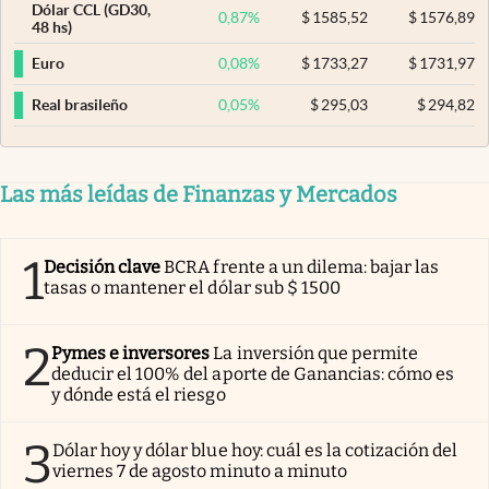
Dólar CCL (GD30,
0,87
%
$
1585,52
$
1576,89
48 hs)
0,08
%
$
1733,27
$
1731,97
Euro
0,05
%
$
295,03
$
294,82
Real brasileño
Las más leídas de Finanzas y Mercados
1
Decisión clave
BCRA frente a un dilema: bajar las
tasas o mantener el dólar sub $ 1500
2
Pymes e inversores
La inversión que permite
deducir el 100% del aporte de Ganancias: cómo es
y dónde está el riesgo
3
Dólar hoy y dólar blue hoy: cuál es la cotización del
viernes 7 de agosto minuto a minuto