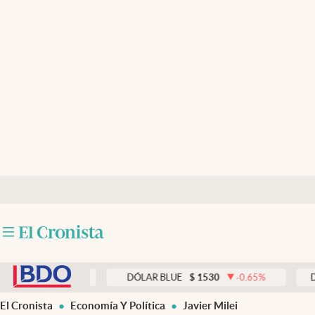
Últimas noticias
Dólar
Members
Economía y Política
Finanzas y Mercados
Mercados Online
Negocios
Columnistas
abre en nueva pestaña
Otras secciones
0.00
%
DÓLAR BLUE
$
1530
-0.65
%
DÓLAR T
Apertura
El Cronista
Economía Y Política
Javier Milei