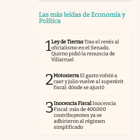
Las más leídas de Economía y
Política
1
Ley de Tierras
Tras el revés al
oficialismo en el Senado,
Quirno pidió la renuncia de
Villarruel
2
Motosierra
El gasto volvió a
caer y julio vuelve al superávit
fiscal: dónde se ajustó
3
Inocencia Fiscal
Inocencia
Fiscal: más de 400.000
contribuyentes ya se
adhirieron al régimen
simplificado