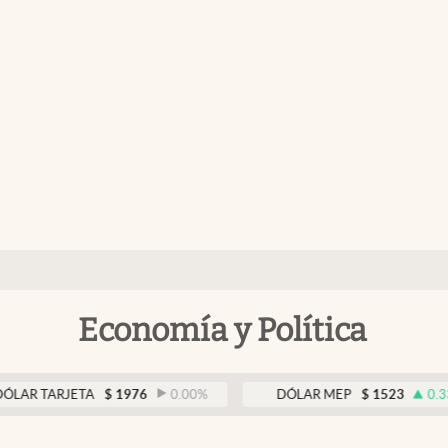
Economía y Política
ARJETA
$
1976
0.00
%
DÓLAR MEP
$
1523
0.33
%