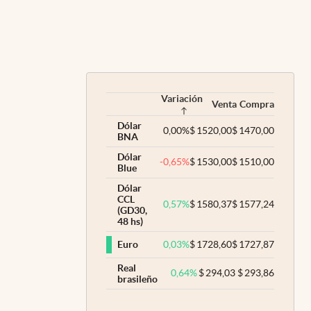
Variación
Venta
Compra
Dólar
0,00
%
$
1520,00
$
1470,00
BNA
Dólar
-0,65
%
$
1530,00
$
1510,00
Blue
Dólar
CCL
0,57
%
$
1580,37
$
1577,24
(GD30,
48 hs)
0,03
%
$
1728,60
$
1727,87
Euro
Real
0,64
%
$
294,03
$
293,86
brasileño