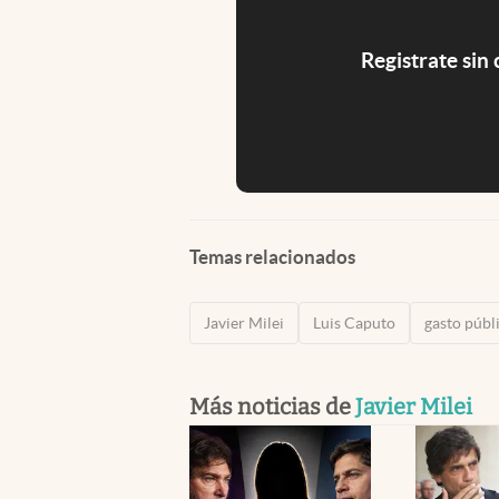
Registrate sin
Temas relacionados
Javier Milei
Luis Caputo
gasto públ
Más noticias de
Javier Milei