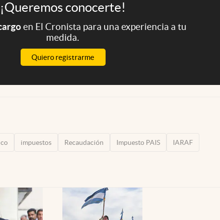
¡Queremos conocerte!
 cargo
en El Cronista para una experiencia a tu
medida.
Quiero registrarme
ico
impuestos
Recaudación
Impuesto PAIS
IARAF