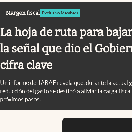
Infotechnology
Margen fiscal
Exclusivo Members
Clase
Clima
La hoja de ruta para baja
Mundial 2026
la señal que dio el Gobie
Eventos Corporativos
El Cronista Studio
cifra clave
Mediakit
abre en nueva pestaña
Un informe del IARAF revela que, durante la actual ge
reducción del gasto se destinó a aliviar la carga fisca
próximos pasos.