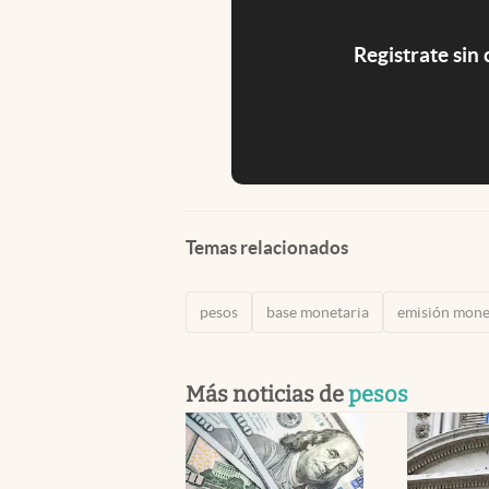
Registrate sin
Temas relacionados
pesos
base monetaria
emisión mone
Más noticias de
pesos