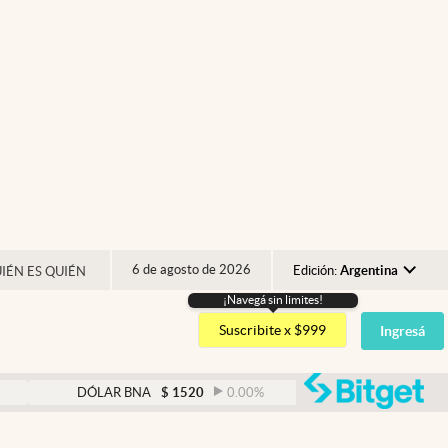
6 de agosto de 2026
Edición:
Argentina
IÉN ES QUIÉN
¡Navegá sin limites!
Argentina
Suscribite x $999
Ingresá
España
México
abre
DÓLAR BNA
$
1520
0.00
%
DÓLAR BLUE
$
1530
USA
Colombia