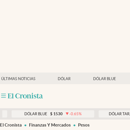
Últimas noticias
Dólar
Members
Economía y Política
Finanzas y Mercados
Mercados Online
ÚLTIMAS NOTICIAS
DÓLAR
DÓLAR BLUE
Negocios
Columnistas
Otras secciones
DÓLAR BLUE
$
1530
-0.65
%
DÓLAR TARJETA
$
1
Apertura
El Cronista
Finanzas Y Mercados
Pesos