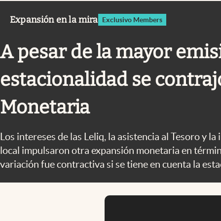
Infotechnology
Expansión en la mira
Exclusivo Members
Clase
Clima
A pesar de la mayor emisi
Mundial 2026
estacionalidad se contraj
Eventos Corporativos
El Cronista Studio
Monetaria
Mediakit
Los intereses de las Leliq, la asistencia al Tesoro y l
abre en nueva pestaña
local impulsaron otra expansión monetaria en térmi
variación fue contractiva si se tiene en cuenta la est