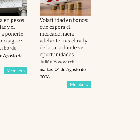
sa en pesos,
Volatilidad en bonos:
lar y el
qué espera el
 a ponerle
mercado hacia
ómo sigue?
adelante tras el rally
de la tasa dónde ve
Laborda
oportunidades
de Agosto de
Julián Yosovitch
martes, 04 de Agosto de
Members
2026
Members