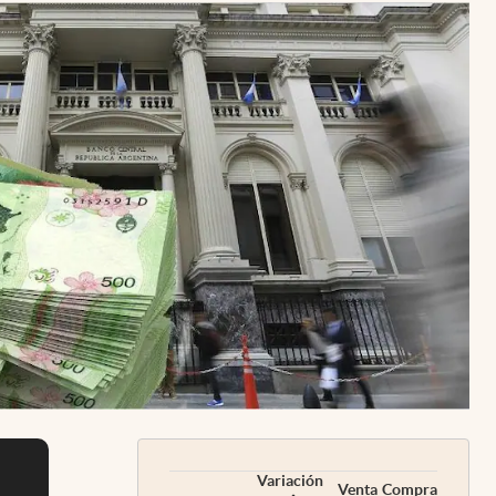
Uruguay
Variación
Venta
Compra