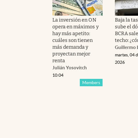
La inversión en ON
Baja la ta
opera en máximos y
sube el dó
hay más apetito:
BCRA sale
cuáles son tienen
techo: ¿c
más demanda y
Guillermo 
proyectan mejor
martes, 04 
renta
2026
Julián Yosovitch
10:04
Members