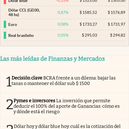
-0,33
%
$
1525,00
$
1505,00
Dólar Blue
Dólar CCL (GD30,
0,87
%
$
1585,52
$
1576,89
48 hs)
0,08
%
$
1733,27
$
1731,97
Euro
0,05
%
$
295,03
$
294,82
Real brasileño
Las más leídas de Finanzas y Mercados
1
Decisión clave
BCRA frente a un dilema: bajar las
tasas o mantener el dólar sub $ 1500
2
Pymes e inversores
La inversión que permite
deducir el 100% del aporte de Ganancias: cómo es
y dónde está el riesgo
Dólar hoy y dólar blue hoy: cuál es la cotización del