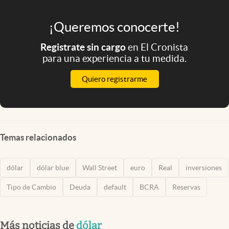
¡Queremos conocerte!
Registrate sin cargo
en El Cronista
para una experiencia a tu medida.
Quiero registrarme
Temas relacionados
dólar
dólar blue
Wall Street
euro
Real
inversiones
Tipo de Cambio
Deuda
default
BCRA
Reservas
Más noticias de
dólar