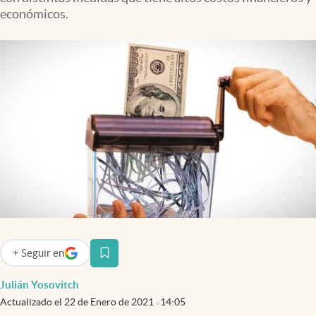
Infotechnology
económicos.
Clase
Clima
Mundial 2026
Eventos Corporativos
El Cronista Studio
Mediakit
abre en nueva pestaña
Argentina
+
Seguir
en
abre en nueva pestaña
Julián Yosovitch
Actualizado el
22 de Enero de 2021
14:05