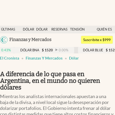
Últimas noticias
ÚLTIMAS
DÓLAR
DÓLAR
RESERVAS
TENSIÓN
QUIÉN ES
Dólar
NOTICIAS
BLUE
BCRA
GEOPOLÍTICA
QUIÉN
Argentina
Finanzas y Mercados
Members
Suscribite x $999
España
Economía y Política
DÓLAR BNA
$
1520
0.00
%
DÓLAR BLUE
$
1525
-0.33
México
El Cronista
Finanzas Y Mercados
Dólar
Finanzas y Mercados
USA
Mercados Online
Colombia
A diferencia de lo que pasa en
Uruguay
Negocios
Argentina, en el mundo no quieren
dólares
Columnistas
Mientras los analistas internacionales apuestan a una
Otras secciones
baja de la divisa, a nivel local sigue la desesperación por
dolarizar portafolios. El Gobierno intenta frenar al dólar
Apertura
con distintas medidas que tiene altos costos financieros y