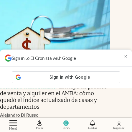
×
Sign in to El Cronista with Google
Mercado inmobiliario
.
El mapa de precios
de venta y alquiler en el AMBA: cómo
quedó el índice actualizado de casas y
departamentos
Alejandro Di Russo
Members
Dolar
Inicio
Alertas
Ingresar
Menú