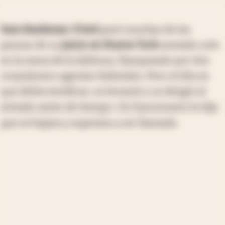
Sam Bankman-Fried
pasó muchas de las
pausas de su
juicio en Nueva York
sentado solo
en la mesa de la defensa, flanqueado por dos
corpulentos agentes federales. Pero el día en
que debía testificar, se levantó y se dirigió al
estrado antes de tiempo. Un funcionario le dijo
que se bajara y esperara a ser llamado.