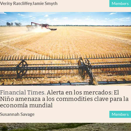
Verity Ratcliffe
y
Jamie Smyth
Members
Financial Times
.
Alerta en los mercados: El
Niño amenaza a los commodities clave para la
economía mundial
Susannah Savage
Members