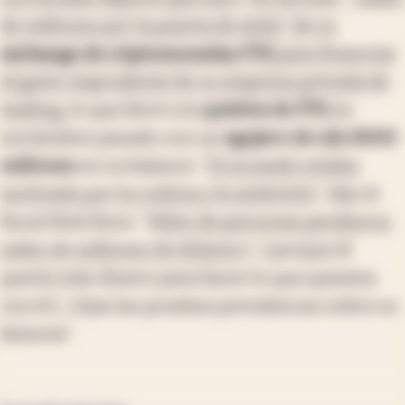
de millones por la puerta de atrás" de su
exchange de criptomonedas FTX
para financiar
el gasto imprudente de su empresa privada de
trading,
lo que llevó a la
quiebra de FTX
en
noviembre pasado con un
agujero de u$s 8000
millones
en su balance. "
El acusado estaba
motivado por la codicia y la ambición
", dijo el
fiscal Nick Roos. "
Miles de personas perdieron
miles de millones de dólares
(...) porque él
quería más dinero para hacer lo que quisiera
con él (...).Que las pruebas prevalezcan sobre su
historia".