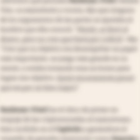
sabremos qué pensaba
Bankman-Fried
. Natalie
Tien, su exasistente y vocera, dijo que ninguno
de los argumentos de las partes se ajustaba al
hombre que ella conoció. "
Mintió, se llevó el
dinero, pero no creo que fuera por codicia
", dijo.
"Creo que su objetivo era desempeñar un papel
más importante, un juego más grande en su
mente, y estaba tomando esas acciones para
lograr ese objetivo.
Quizá sinceramente pensó
que era por un bien mayor
".
Bankman-Fried
fue el chico de póster en
empuje de las criptomonedas al mainstream,
bien recibido en el
Capitolio
y ganándose el
respaldo de grandes inversores como
Sequoia
y