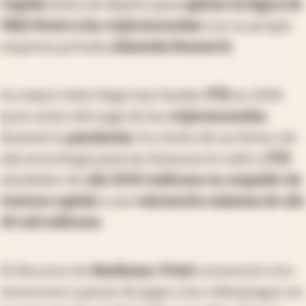
Capital
antes de dejarlo para
aplicar la lógica de
Wall Street a las criptomonedas
con su propia
empresa privada
Alameda Research
.
Su mayor éxito llegó tras fundar
FTX
en 2019,
justo antes del auge de las
criptomonedas
durante la
pandemia
. Su visión de un futuro de
alta tecnología para las finanzas le valió a
FTX
alrededor de
u$s 2000 millones en respaldo de
venture capital
a una
valoración máxima de u$s
40 mil millones
.
El discurso de
Bankman-Fried
convenció a los
inversores a pesar de jugar a los videojuegos en