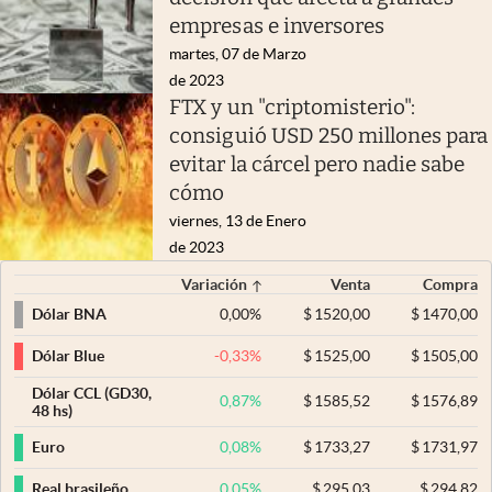
empresas e inversores
martes, 07 de Marzo
de 2023
FTX y un "criptomisterio":
consiguió USD 250 millones para
evitar la cárcel pero nadie sabe
cómo
viernes, 13 de Enero
de 2023
Variación
Venta
Compra
0,00
%
$
1520,00
$
1470,00
Dólar BNA
-0,33
%
$
1525,00
$
1505,00
Dólar Blue
Dólar CCL (GD30,
0,87
%
$
1585,52
$
1576,89
48 hs)
0,08
%
$
1733,27
$
1731,97
Euro
0,05
%
$
295,03
$
294,82
Real brasileño