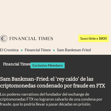
Últimas noticias
Dólar
Argentina
Members
Suscribite x $800
España
Economía y Política
El Cronista
Financial Times
Sam Bankman-Fried
México
Finanzas y Mercados
USA
Financial Times
Exclusivo Members
Mercados Online
Colombia
Uruguay
Negocios
Sam Bankman-Fried: el 'rey caído' de las
criptomonedas condenado por fraude en FTX
Columnistas
Los poderes narrativos del fundador del exchange de
Otras secciones
criptomonedas FTX no lograron salvarlo de una condena por
fraude, que lo podría llevar a pasar décadas en prisión.
Apertura