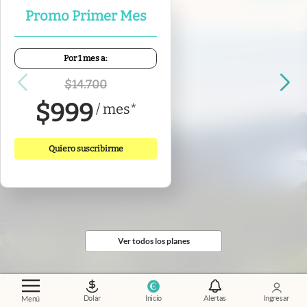
Promo Primer Mes
Por 1 mes a:
$
14.700
$
999
/
mes
*
Quiero suscribirme
Ver todos los planes
Dolar
Inicio
Alertas
Ingresar
Menú