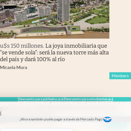
u$s 150 millones
.
La joya inmobiliaria que
“se vende sola”: será la nueva torre más alta
del país y dará 100% al río
Micaela Mura
Members
Financial Times
.
El petróleo baja, pero la nafta y el
Descuento para jubilados acá
Descuento para estudiantes acá
|
gasoil no: el cuello de botella que mantiene los
|
precios por las nubes
¡Ahora también podés pagar a través de Mercado Pago!
Verity Ratcliffe
y
Jamie Smyth
Members