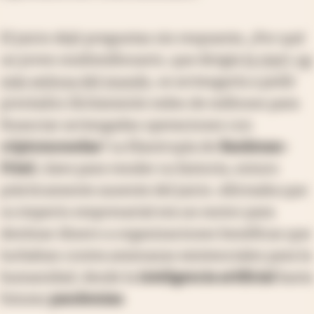
El juicio dejó preguntas sin respuesta. ¿Por qué
un joven multimillonario, que dirigía
la start-up
más exitosa del mundo
, se arriesgaría a pedir
prestados ilícitamente miles de millones para
financiar arriesgadas operaciones con
criptomonedas
? La filantropía de
Bankman-
Fried
, clave para vender su historia, estuvo
prácticamente ausente del juicio. Afirmaba que
su imperio empresarial era un motor para
destinar dinero a organizaciones benéficas que
luchaban contra amenazas existenciales para la
humanidad, desde la
inteligencia artificial
hasta
futuras
pandemias
.