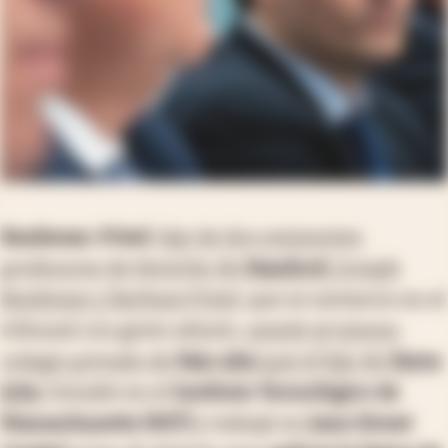
Bankman-Fried
,
hijo de dos eminentes
profesores de Derecho de
Stanford
, Joseph
Bankman y Barbara Fried
, que se sentaron en el
tribunal con gesto adusto,
asistió al mismo
colegio privado de
Palo Alto
que el hijo de
Steve
Jobs
. Estudió en el
Instituto Tecnológico de
Massachusetts (MIT)
y trabajó en
Jane Street