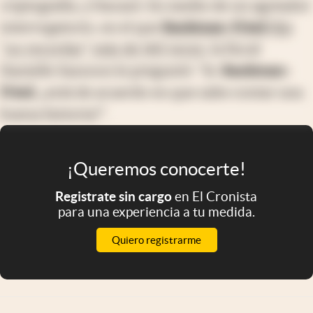
criptografía, y fracasó. En medio de un agotador
interrogatorio, en el que
Bankman-Fried
dijo
"no recordar" más de 140 veces
, la fiscal
Danielle Sassoon le preguntó: "Sr.
Bankman-
Fried
, ¿está de acuerdo en que sabe contar una
buena historia?".
¡Queremos conocerte!
Registrate sin cargo
en El Cronista
para una experiencia a tu medida.
Quiero registrarme