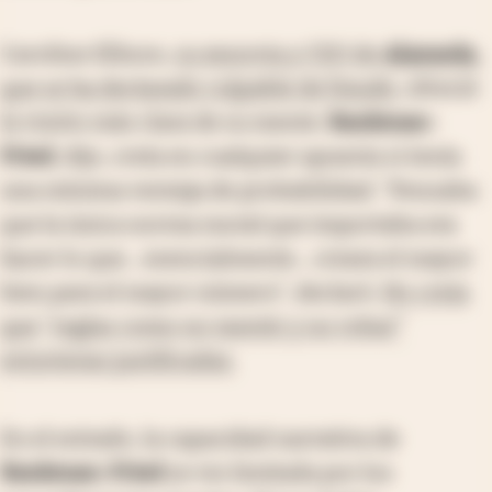
Caroline Ellison,
su exnovia y CEO de
Alameda
,
que se ha declarado culpable de fraude
, ofreció
la visión más clara de su mente.
Bankman-
Fried
, dijo, creía en cualquier apuesta si tenía
una mínima ventaja de probabilidad. "Pensaba
que la única norma moral que importaba era
hacer lo que... esencialmente... creara el mayor
bien para el mayor número", declaró.
No creía
que "reglas como no mentir y no robar"
estuvieran justificadas.
En el estrado, la capacidad narrativa de
Bankman-Fried
se vio limitada por los