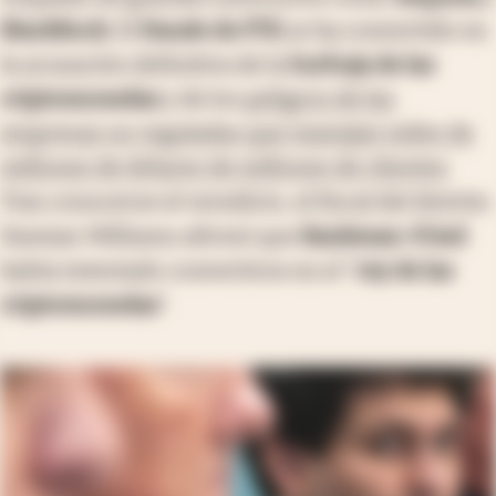
BlackRock
. El
fraude de FTX
se ha convertido en
la acusación definitiva de la
burbuja de las
criptomonedas
y de los
peligros de las
empresas no reguladas que manejan miles de
millones de dólares de millones de clientes
.
Tras conocerse el veredicto, el fiscal del distrito
Damian Williams afirmó que
Bankman-Fried
había intentado convertirse en el "
rey de las
criptomonedas
".