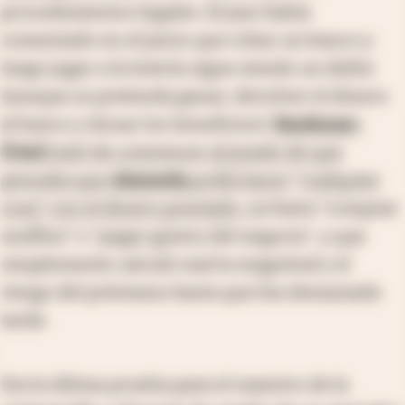
procedimientos legales. El juez había
comentado en el juicio que robar un banco y
luego jugar a la lotería sigue siendo un delito
(aunque se pretenda ganar, devolver el dinero
al banco y donar los beneficios).
Bankman-
Fried
trató de convencer al jurado de que
pensaba que
Alameda
podía hacer "cualquier
cosa" con el dinero prestado
, ya fuera "comprar
muffins" o "pagar gastos del negocio", y que
simplemente calculó mal la magnitud y el
riesgo del préstamo hasta que fue demasiado
tarde.
Era la última prueba para el maestro de la