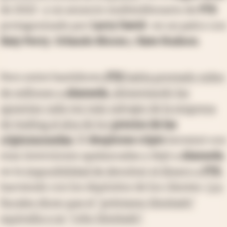
de 2022 -y un anuncio multimillonario de
FTX
protagonizado por
Larry David
- en un palco con
Katy Perry
,
Orlando Bloom
y
Kate Hudson
.
Pero entre bastidores,
FTX
había prestado miles
de millones a
Alameda
, alimentando las
apuestas cada vez más salvajes de la empresa
de trading al alza de los
precios de las
criptomonedas
.
El
desplome cripto
terminó con
esas inversiones apalancadas y dejó a
Alameda
en la
imposibilidad de devolver el dinero a
FTX
,
barriendo con los depósitos de los clientes.
Los
fiscales dicen que el "préstamo ilimitado"
equivalía a un "robo ilimitado".