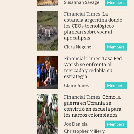
Susannah Savage
Members
Financial Times
.
La
estancia argentina donde
los CEOs tecnológicos
planean sobrevivir al
apocalipsis
Ciara Nugent
Members
Financial Times
.
Tasa Fed:
Warsh se enfrenta al
mercado y redobla su
estrategia
Claire Jones
Members
Financial Times
.
Cómo la
guerra en Ucrania se
convirtió en escuela para
los narcos colombianos
Joe Daniels
,
Members
Christopher Miller
y