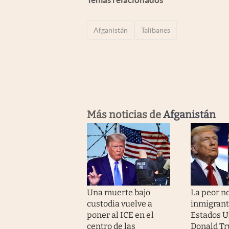
Afganistán
Talibanes
Más noticias de
Afganistán
Una muerte bajo
La peor no
custodia vuelve a
inmigrant
poner al ICE en el
Estados U
centro de las
Donald T