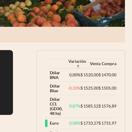
Variación
Venta
Compra
Dólar
0,00
%
$
1520,00
$
1470,00
BNA
Dólar
-0,33
%
$
1525,00
$
1505,00
Blue
Dólar
CCL
0,87
%
$
1585,52
$
1576,89
(GD30,
48 hs)
0,08
%
$
1733,27
$
1731,97
Euro