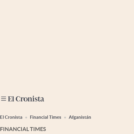
Últimas noticias
Dólar
Members
Economía y Política
Finanzas y Mercados
Mercados Online
Negocios
Columnistas
Otras secciones
El Cronista
Financial Times
Afganistán
Apertura
FINANCIAL TIMES