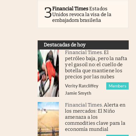
3
Financial Times
Estados
Unidos revoca la visa de la
embajadora brasileña
Destacadas de hoy
Financial Times
.
El
petróleo baja, pero la nafta
y el gasoil no: el cuello de
botella que mantiene los
precios por las nubes
Verity Ratcliffe
y
Members
Jamie Smyth
Financial Times
.
Alerta en
los mercados: El Niño
amenaza a los
commodities clave para la
economía mundial