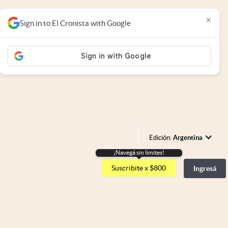
×
Sign in to El Cronista with Google
Edición:
Argentina
¡Navegá sin limites!
Argentina
Suscribite x $800
Ingresá
España
México
USA
Colombia