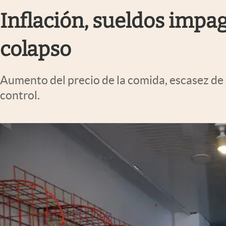
Infotechnology
Inflación, sueldos impag
Clase
colapso
Clima
Mundial 2026
Aumento del precio de la comida, escasez de 
Eventos Corporativos
control.
El Cronista Studio
Mediakit
abre en nueva pestaña