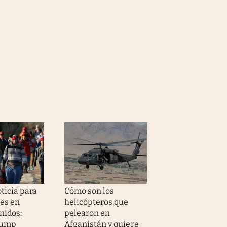
ticia para
Cómo son los
es en
helicópteros que
nidos:
pelearon en
rump
Afganistán y quiere