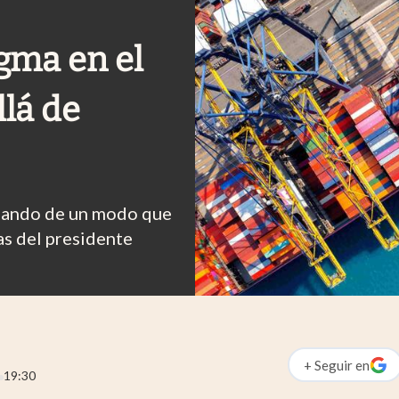
gma en el
lá de
biando de un modo que
as del presidente
+
Seguir
en
abre en nueva p
19:30