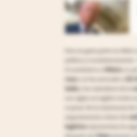
abre en nueva pestaña
Esto en gran parte se debe a 
política y económicamente- 
el suministro a
México
, sí,
rusa
y se ha acercado a
EE.
India
y los miembros de la
A
sus siglas en inglés) están
A pesar de la insistencia d
argumentaría a favor de
cad
logística
representan la seg
después de
China
misma), e