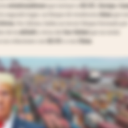
ncia
estadounidense
que incluye a
EE.UU.
,
Europa
,
Can
 En segundo lugar, un bloque de tendencia
china
que in
ritrea
. Por último, había un tercer bloque formado po
dos de la
ASEAN
y otros del
Sur Global
que no están
n sus relaciones con
EE.UU.
o con
China
.