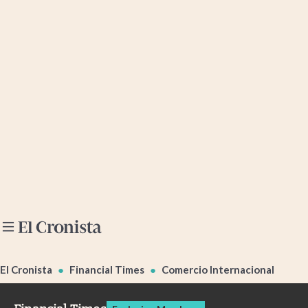
Últimas noticias
Dólar
Members
Economía y Política
Finanzas y Mercados
Mercados Online
Negocios
Columnistas
Otras secciones
El Cronista
Financial Times
Comercio Internacional
Apertura