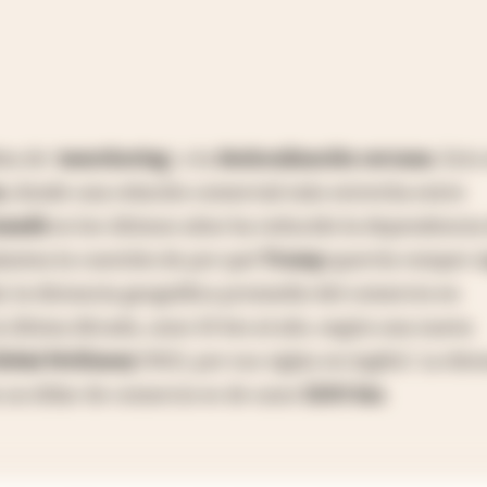
ea de ‘
nearshoring
', o la
deslocalización cercana
. Esto
a
, donde una relación comercial más estrecha entre
anadá
en los últimos años ha reducido la dependencia
lantea la cuestión de por qué
Trump
querría romper a
l, la distancia geográfica promedio del comercio en
 última década, unos 10 km al año, según una nueva
Global McKinsey
(MGI, por sus siglas en inglés). La dist
 un dólar de comercio es de unos
5200 km
.