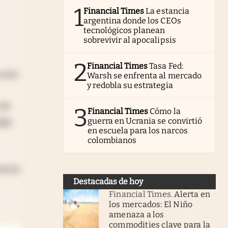
1
Financial Times
La estancia
argentina donde los CEOs
tecnológicos planean
sobrevivir al apocalipsis
2
Financial Times
Tasa Fed:
 está
Warsh se enfrenta al mercado
y redobla su estrategia
 de
3
Financial Times
Cómo la
lgo
guerra en Ucrania se convirtió
en escuela para los narcos
colombianos
ancia
Destacadas de hoy
Financial Times
.
Alerta en
los mercados: El Niño
amenaza a los
commodities clave para la