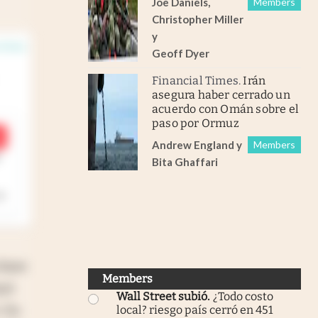
Joe Daniels
,
Members
Christopher Miller
y
n línea
Geoff Dyer
Financial Times
.
Irán
asegura haber cerrado un
acuerdo con Omán sobre el
paso por Ormuz
Andrew England
y
Members
Bita Ghaffari
 base
Members
uyó
Wall Street subió
.
¿Todo costo
. En
local? riesgo país cerró en 451