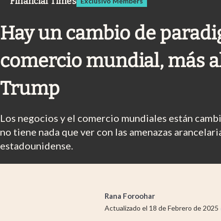
Financial Times
Exclusivo Members
Infotechnology
Clase
Hay un cambio de paradi
Clima
comercio mundial, más al
Mundial 2026
Eventos Corporativos
Trump
El Cronista Studio
Los negocios y el comercio mundiales están cam
Mediakit
no tiene nada que ver con las amenazas arancelari
abre en nueva pestaña
estadounidense.
Rana Foroohar
Actualizado el
18 de Febrero de 2025