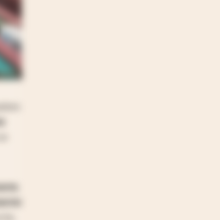
aíses
as
se
erra
ercio
o ha