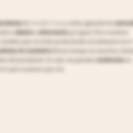
ncelarias
de
Donald Trump
están agitando los
merca
ando a
aliados
y
adversarios
por igual. Pero conviene
 cambios que se están produciendo actualmente en el
adenas de suministro
llevan tiempo en marcha y tien
ñas del presidente. Es más, las grandes
tendencias
no
 lo que se piensa que son.