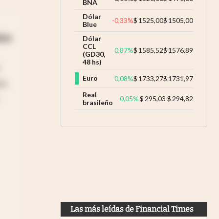
BNA
Dólar
-0,33
%
$
1525,00
$
1505,00
Blue
dos
Dólar
CCL
0,87
%
$
1585,52
$
1576,89
(GD30,
48 hs)
Euro
0,08
%
$
1733,27
$
1731,97
en
Real
0,05
%
$
295,03
$
294,82
brasileño
Las más leídas de Financial Times