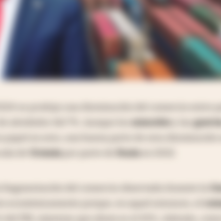
 2024 se produjo una disminución del comercio entre p
de alrededor del 7%. Aunque los
aranceles
y las
guerr
apel en esto, una buena parte de esta disminución 
cala de
Ucrania
por parte de
Rusia
en 2022.
 fragmentación del comercio observada durante la
Gu
tivo económicamente porque, en aquel entonces, el
com
% del PBI, mientras que ahora es el 45%. Además, com