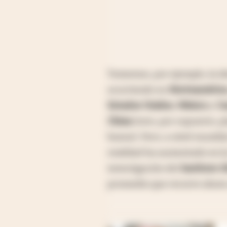
Tomemos, por ejemplo, la id
ocurriendo en
Norteaméric
Estados Unidos
,
México
y
C
China
(esto, por supuesto, p
bueno). Pero, a nivel mundia
realidad ha aumentado en la
investigación del
Instituto 
promedio que recorre ahora