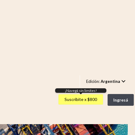
Edición:
Argentina
¡Navegá sin limites!
Argentina
Suscribite x $800
Ingresá
España
México
USA
Colombia