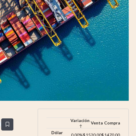
Uruguay
Variación
Venta
Compra
estaña
Dólar
0,00
%
$
1520,00
$
1470,00