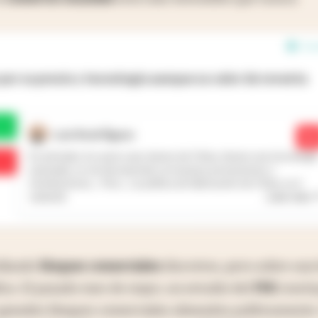
3 e
por su precio y tecnología aunque su valor de reventa
Luis RodrÃ­guez
No
En principio, los autos que vienen de China, tienen una tecnología
avanzada, se ven (la mayoría) con buenas prestaciones y
terminaciones... Pero... La política de fabricación de China, es ir
...
Leer más
variando
ollando
bloques comerciales
discretos, pero sobre una
ca. El pasado mes de mayo, un estudio del
FMI
concl
grandes bloques comerciales alineados políticamente