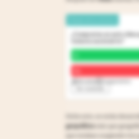
Debate de los lectores
¿Comprarías un auto chino 
todavía sea incierto?
Sí
No
46 votos
7 argumentos
Ver resultado
Dicho esto, se están desarr
geopolítica
más que geográfi
que estaban surgiendo tres 