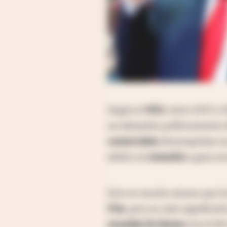
Según el
MGI
, entre 2017 y
no alineados políticamente 
comerciales
desempeñan un p
debió a la
invasión
a gran es
Esto es mucho menos que la
Fría
, pero es más significa
mundial de bienes
era el 16