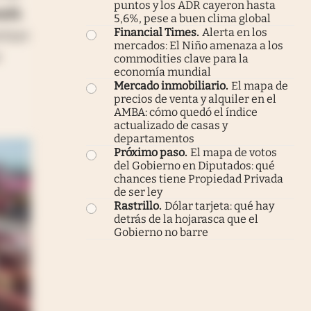
puntos y los ADR cayeron hasta
adá
,
5,6%, pese a buen clima global
Financial Times
.
Alerta en los
cluye
mercados: El Niño amenaza a los
r
commodities clave para la
economía mundial
Mercado inmobiliario
.
El mapa de
precios de venta y alquiler en el
AMBA: cómo quedó el índice
actualizado de casas y
departamentos
Próximo paso
.
El mapa de votos
del Gobierno en Diputados: qué
chances tiene Propiedad Privada
de ser ley
Rastrillo
.
Dólar tarjeta: qué hay
detrás de la hojarasca que el
Gobierno no barre