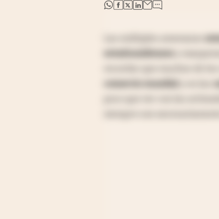
abre en nueva pestaña
abre en nueva pestaña
abre en nueva pestaña
abre en nueva pestaña
Las múltiples amenazas
ara
estadounidenses
y exasper
recordar que muchos de los
comercio mundial
y en las
c
poco que ver con las artima
siempre son necesariamente