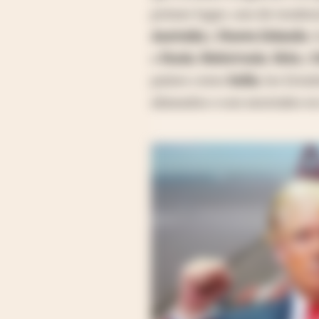
primer lugar, uno de tende
Australia
y
Nueva Zelanda
.
a
Rusia
,
Bielorrusia
,
Siria
y
E
países como
India
, los Esta
alineados o son neutrales e