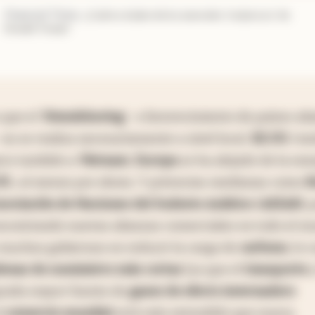
Financial Times
.
¿Cuál es el plan de los aranceles 'recíprocos' de
Donald Trump?
que el ‘
friendshoring
' -o favorecimiento de países al
no se realiza necesariamente a nivel local.
EE.UU.
tra
 pero también a
Vietnam
.
Europa
se ha alejado de la ene
UU.
, al menos por ahora. Y potencias medianas como
B
sociación de Naciones del Sudeste Asiático
(
ASEAN
, 
 encontrando nuevas alianzas comerciales en todo el m
e muchos gobiernos en reducir la carga de
carbono
, lo 
enas de suministro más cortas
(ya que el
transporte
y
unda mayor fuente de
gases de efecto invernadero
l
comercio mundial
está más extendido que nunca.