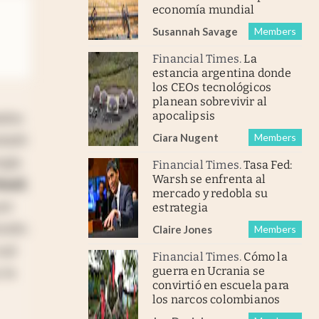
economía mundial
Susannah Savage
Members
Financial Times
.
La
estancia argentina donde
los CEOs tecnológicos
planean sobrevivir al
apocalipsis
iados
Ciara Nugent
Members
sladó
rgía
Financial Times
.
Tasa Fed:
Warsh se enfrenta al
rasil
,
mercado y redobla su
por
estrategia
undo.
Claire Jones
Members
cual
Financial Times
.
Cómo la
guerra en Ucrania se
 la
convirtió en escuela para
los narcos colombianos