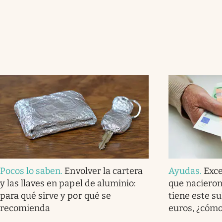
Pocos lo saben
.
Envolver la cartera
Ayudas
.
Exce
y las llaves en papel de aluminio:
que nacieron
para qué sirve y por qué se
tiene este s
recomienda
euros, ¿cómo