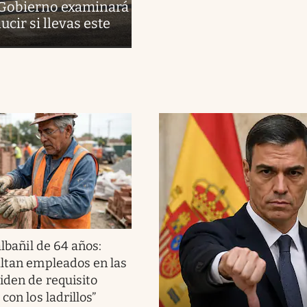
l Gobierno examinará
cir si llevas este
albañil de 64 años:
altan empleados en las
piden de requisito
 con los ladrillos”