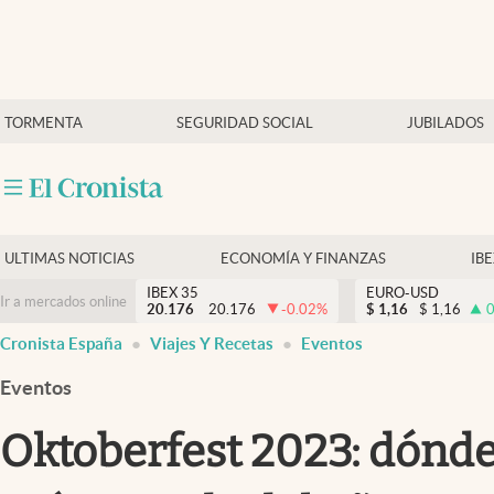
Últimas Noticias
TORMENTA
SEGURIDAD SOCIAL
JUBILADOS
Economía y finanzas
Política
Actualidad
Criptomonedas
ULTIMAS NOTICIAS
ECONOMÍA Y FINANZAS
IB
IBEX 35
EURO-USD
Ir a mercados online
20.176
20.176
-0.02
%
$
1,16
$
1,16
0
Cronista España
Viajes Y Recetas
Eventos
Eventos
Oktoberfest 2023: dónde 