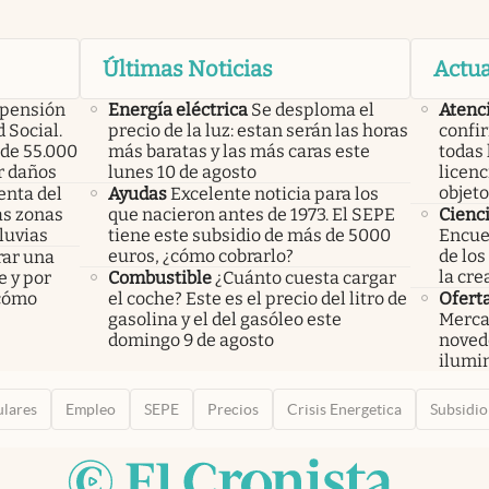
Últimas Noticias
Actua
 pensión
Energía eléctrica
Se desploma el
Atenc
 Social.
precio de la luz: estan serán las horas
confi
de 55.000
más baratas y las más caras este
todas 
r daños
lunes 10 de agosto
licenc
objeto
enta del
Ayudas
Excelente noticia para los
las zonas
que nacieron antes de 1973. El SEPE
Cienc
luvias
tiene este subsidio de más de 5000
Encuen
euros, ¿cómo cobrarlo?
de los
rar una
la cre
e y por
Combustible
¿Cuánto cuesta cargar
 cómo
el coche? Este es el precio del litro de
Ofert
gasolina y el del gasóleo este
Merca
domingo 9 de agosto
noved
ilumin
ulares
Empleo
SEPE
Precios
Crisis Energetica
Subsidio