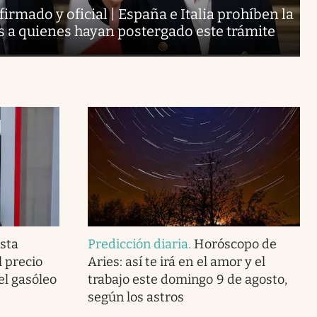
irmado y oficial | España e Italia prohíben la
ís a quienes hayan postergado este trámite
sta
Predicción diaria
.
Horóscopo de
l precio
Aries: así te irá en el amor y el
del gasóleo
trabajo este domingo 9 de agosto,
según los astros