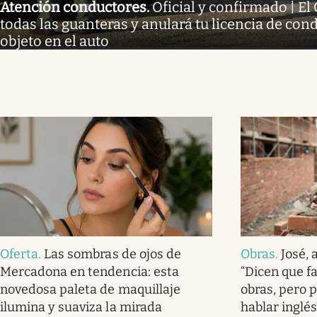
Atención conductores
.
Oficial y confirmado | E
todas las guanteras y anulará tu licencia de condu
objeto en el auto
Oferta
.
Las sombras de ojos de
Obras
.
José, 
Mercadona en tendencia: esta
“Dicen que f
novedosa paleta de maquillaje
obras, pero 
ilumina y suaviza la mirada
hablar inglés