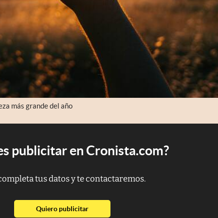
veza más grande del año
s publicitar en Cronista.com?
completa tus datos y te contactaremos.
abre en nueva pestaña
Quiero publicitar