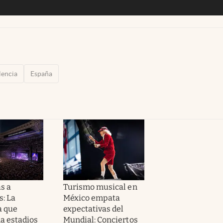
lencia
España
s a
Turismo musical en
s: La
México empata
a que
expectativas del
a estadios
Mundial: Conciertos