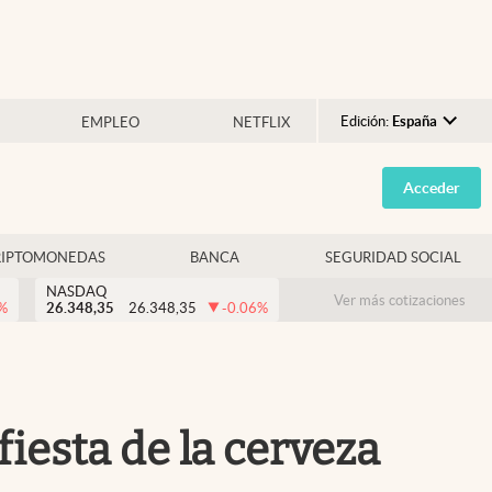
Edición:
España
EMPLEO
NETFLIX
Argentina
Acceder
España
México
RIPTOMONEDAS
BANCA
SEGURIDAD SOCIAL
USA
NASDAQ
Colombia
Ver más cotizaciones
%
26.348,35
26.348,35
-0.06
%
Uruguay
iesta de la cerveza