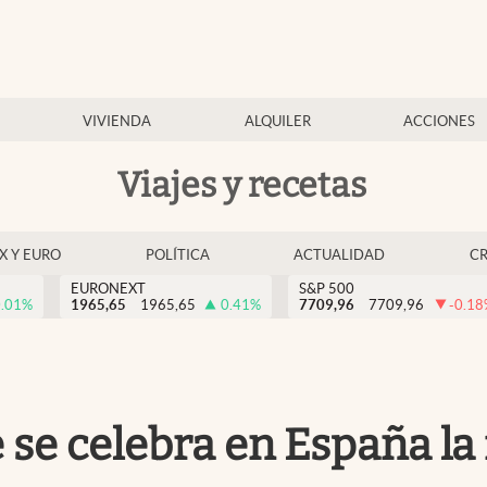
VIVIENDA
ALQUILER
ACCIONES
Viajes y recetas
EX Y EURO
POLÍTICA
ACTUALIDAD
C
EURONEXT
S&P 500
.01
%
1965,65
1965,65
0.41
%
7709,96
7709,96
-0.18
se celebra en España la f