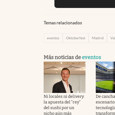
Temas relacionados
eventos
Oktoberfest
Madrid
Va
Más noticias de
eventos
Ni locales ni delivery:
De cancha
la apuesta del “rey”
escenario
del sushi por un
tecnologí
nicho aún más
transform