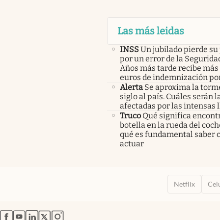
Las más leidas
INSS
Un jubilado pierde su
por un error de la Seguridad
Años más tarde recibe más 
euros de indemnización po
Alerta
Se aproxima la torm
siglo al país. Cuáles serán 
afectadas por las intensas l
Truco
Qué significa encont
botella en la rueda del coch
qué es fundamental saber
actuar
Netflix
Cel
abre en nueva pestaña
abre en nueva pestaña
abre en nueva pestaña
abre en nueva pestaña
abre en nueva pestaña