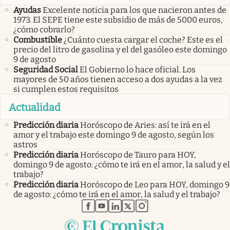
Ayudas
Excelente noticia para los que nacieron antes de
1973. El SEPE tiene este subsidio de más de 5000 euros,
¿cómo cobrarlo?
Combustible
¿Cuánto cuesta cargar el coche? Este es el
precio del litro de gasolina y el del gasóleo este domingo
9 de agosto
Seguridad Social
El Gobierno lo hace oficial. Los
mayores de 50 años tienen acceso a dos ayudas a la vez
si cumplen estos requisitos
Actualidad
Predicción diaria
Horóscopo de Aries: así te irá en el
amor y el trabajo este domingo 9 de agosto, según los
astros
Predicción diaria
Horóscopo de Tauro para HOY,
domingo 9 de agosto: ¿cómo te irá en el amor, la salud y el
trabajo?
Predicción diaria
Horóscopo de Leo para HOY, domingo 9
de agosto: ¿cómo te irá en el amor, la salud y el trabajo?
abre en nueva pestaña
abre en nueva pestaña
abre en nueva pestaña
abre en nueva pestaña
abre en nueva pestaña