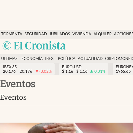
Últimas Noticias
TORMENTA
SEGURIDAD
JUBILADOS
VIVIENDA
ALQUILER
ACCIONE
Economía y finanzas
SOCIAL
Argentina
Política
España
Actualidad
ULTIMAS
ECONOMÍA
IBEX
POLÍTICA
ACTUALIDAD
CRIPTOMONE
México
NOTICIAS
Y
Y
IBEX 35
EURO-USD
EURONE
Criptomonedas
20.176
20.176
-0.02
%
$
1,16
$
1,16
0.01
%
USA
1965,65
FINANZAS
EURO
Colombia
eventos
España
Uruguay
eventos