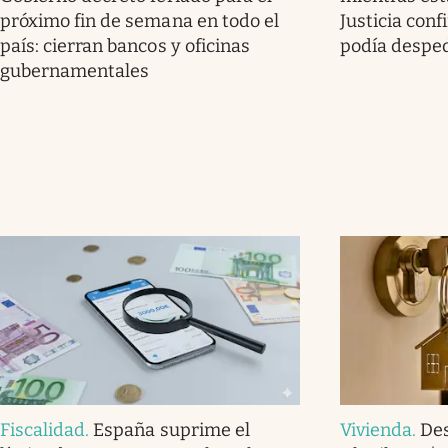
próximo fin de semana en todo el
Justicia con
país: cierran bancos y oficinas
podía desped
gubernamentales
Fiscalidad
.
España suprime el
Vivienda
.
Des