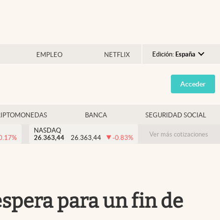
Edición:
España
EMPLEO
NETFLIX
Argentina
Acceder
España
México
RIPTOMONEDAS
BANCA
SEGURIDAD SOCIAL
USA
NASDAQ
Colombia
Ver más cotizaciones
0.17
%
26.363,44
26.363,44
-0.83
%
Uruguay
espera para un fin de