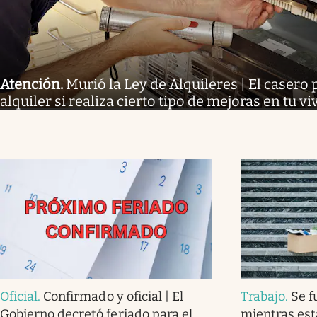
Atención
.
Murió la Ley de Alquileres | El casero 
alquiler si realiza cierto tipo de mejoras en tu v
Oficial
.
Confirmado y oficial | El
Trabajo
.
Se f
Gobierno decretó feriado para el
mientras est