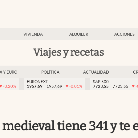
VIVIENDA
ALQUILER
ACCIONES
Viajes y recetas
EX Y EURO
POLÍTICA
ACTUALIDAD
C
EURONEXT
S&P 500
-0.20
%
1957,69
1957,69
-0.01
%
7723,55
7723,55
-
 medieval tiene 341 y te 