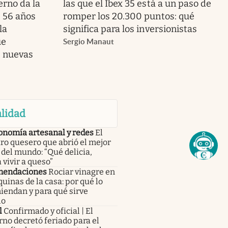
erno da la
las que el Ibex 35 está a un paso de
s 56 años
romper los 20.300 puntos: qué
la
significa para los inversionistas
ue
Sergio Manaut
s nuevas
lidad
onomía artesanal y redes
El
ro quesero que abrió el mejor
del mundo: “Qué delicia,
 vivir a queso”
endaciones
Rociar vinagre en
quinas de la casa: por qué lo
iendan y para qué sirve
lo
l
Confirmado y oficial | El
no decretó feriado para el