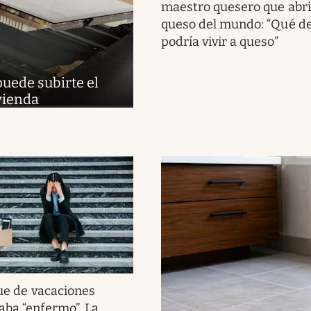
maestro quesero que abri
queso del mundo: “Qué del
podría vivir a queso”
puede subirte el
ivienda
ue de vacaciones
aba “enfermo”. La