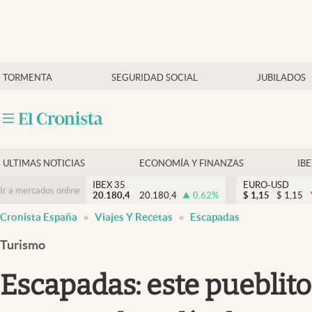
Últimas Noticias
TORMENTA
SEGURIDAD SOCIAL
JUBILADOS
Economía y finanzas
Política
Actualidad
Criptomonedas
ULTIMAS NOTICIAS
ECONOMÍA Y FINANZAS
IB
IBEX 35
EURO-USD
Ir a mercados online
20.180,4
20.180,4
0.62
%
$
1,15
$
1,15
Cronista España
Viajes Y Recetas
Escapadas
Turismo
Escapadas: este pueblito