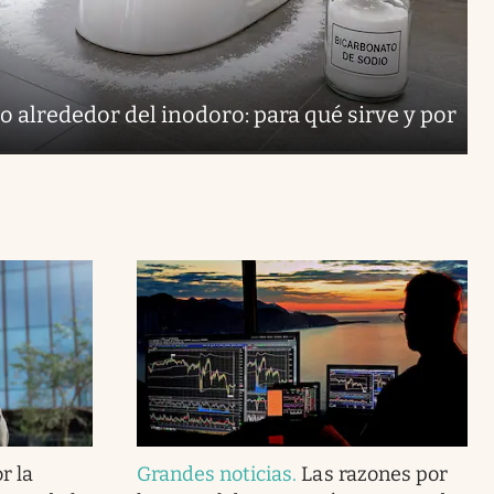
o alrededor del inodoro: para qué sirve y por
r la
Grandes noticias
.
Las razones por