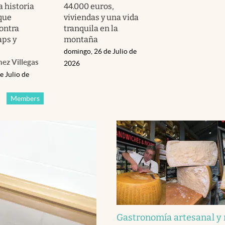
a historia
44.000 euros,
 que
viviendas y una vida
ontra
tranquila en la
ps y
montaña
domingo, 26 de Julio de
hez Villegas
2026
e Julio de
Members
Gastronomía artesanal y 