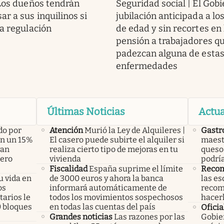
 Los dueños tendrán
Seguridad social | El Gobi
r a sus inquilinos si
jubilación anticipada a lo
ta regulación
de edad y sin recortes en 
pensión a trabajadores q
padezcan alguna de esta
enfermedades
Últimas Noticias
Actua
do por
Atención
Murió la Ley de Alquileres |
Gastr
án un 15%
El casero puede subirte el alquiler si
maest
yan
realiza cierto tipo de mejoras en tu
queso 
pero
vivienda
podría
Fiscalidad
España suprime el límite
Recom
u vida en
de 3000 euros y ahora la banca
las es
os
informará automáticamente de
recom
arios le
todos los movimientos sospechosos
hacer
0 bloques
en todas las cuentas del país
Oficia
Grandes noticias
Las razones por las
Gobier