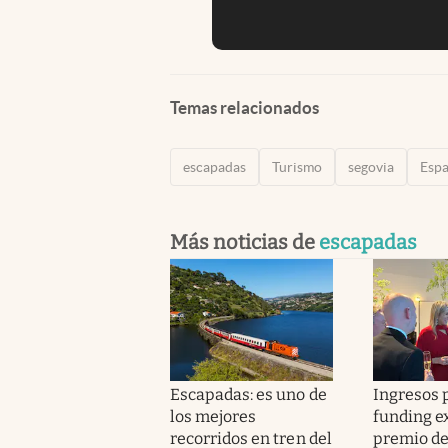
Temas relacionados
escapadas
Turismo
segovia
Esp
Más noticias de
escapadas
Escapadas: es uno de
Ingresos p
los mejores
funding e
recorridos en tren del
premio de