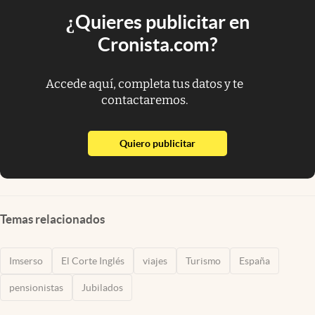
¿Quieres publicitar en
Cronista.com?
Accede aquí, completa tus datos y te
contactaremos.
abre en nueva pestaña
Quiero publicitar
Temas relacionados
Imserso
El Corte Inglés
viajes
Turismo
España
pensionistas
Jubilados