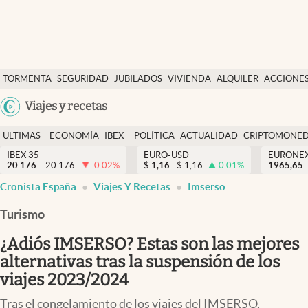
Últimas Noticias
TORMENTA
SEGURIDAD
JUBILADOS
VIVIENDA
ALQUILER
ACCIONE
Economía y finanzas
SOCIAL
Argentina
Viajes y recetas
Política
España
Actualidad
ULTIMAS
ECONOMÍA
IBEX
POLÍTICA
ACTUALIDAD
CRIPTOMONE
México
NOTICIAS
Y
Y
IBEX 35
EURO-USD
EURONE
Criptomonedas
20.176
20.176
-0.02
%
$
1,16
$
1,16
0.01
%
USA
1965,65
FINANZAS
EURO
Cronista España
Viajes Y Recetas
Imserso
Colombia
España
Uruguay
Turismo
¿Adiós IMSERSO? Estas son las mejores
alternativas tras la suspensión de los
viajes 2023/2024
Tras el congelamiento de los viajes del IMSERSO,