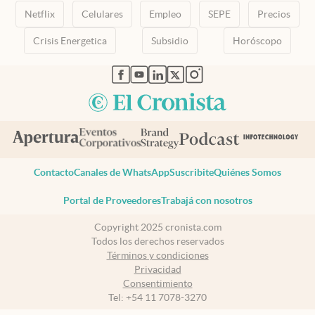
Netflix
Celulares
Empleo
SEPE
Precios
Crisis Energetica
Subsidio
Horóscopo
abre en nueva pestaña
abre en nueva pestaña
abre en nueva pestaña
abre en nueva pestaña
abre en nueva pestaña
Contacto
Canales de WhatsApp
Suscribite
Quiénes Somos
Portal de Proveedores
Trabajá con nosotros
Copyright 2025 cronista.com
Todos los derechos reservados
Términos y condiciones
Privacidad
Consentimiento
Tel:
+54 11 7078-3270