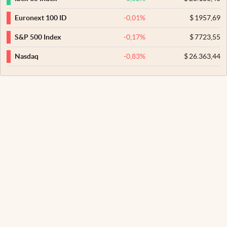
-0,01
%
$
1957,69
Euronext 100 ID
-0,17
%
$
7723,55
S&P 500 Index
-0,83
%
$
26.363,44
Nasdaq