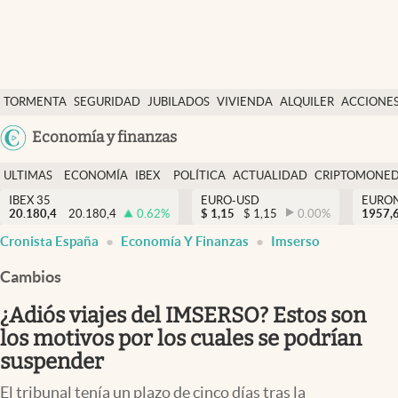
Últimas Noticias
TORMENTA
SEGURIDAD
JUBILADOS
VIVIENDA
ALQUILER
ACCIONE
Economía y finanzas
SOCIAL
Argentina
Economía y finanzas
Política
España
Actualidad
ULTIMAS
ECONOMÍA
IBEX
POLÍTICA
ACTUALIDAD
CRIPTOMONE
México
NOTICIAS
Y
Y
IBEX 35
EURO-USD
EURO
Criptomonedas
20.180,4
20.180,4
0.62
%
$
1,15
$
1,15
0.00
%
USA
1957,
FINANZAS
EURO
Cronista España
Economía Y Finanzas
Imserso
Colombia
España
Uruguay
Cambios
¿Adiós viajes del IMSERSO? Estos son
los motivos por los cuales se podrían
suspender
El tribunal tenía un plazo de cinco días tras la