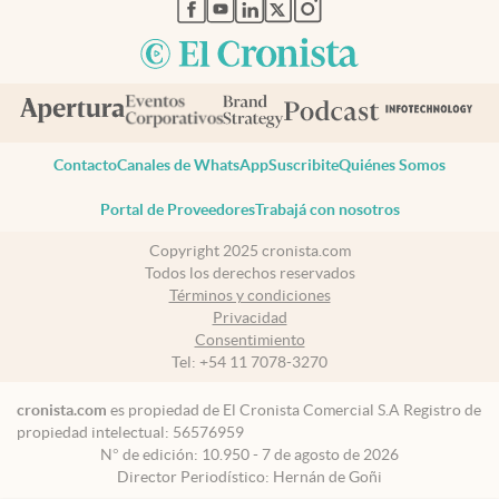
abre en nueva pestaña
abre en nueva pestaña
abre en nueva pestaña
abre en nueva pestaña
abre en nueva pestaña
Contacto
Canales de WhatsApp
Suscribite
Quiénes Somos
Portal de Proveedores
Trabajá con nosotros
Copyright 2025 cronista.com
Todos los derechos reservados
Términos y condiciones
Privacidad
Consentimiento
Tel:
+54 11 7078-3270
cronista.com
es propiedad de El Cronista Comercial S.A Registro de
propiedad intelectual: 56576959
N° de edición: 10.950 - 7 de agosto de 2026
Director Periodístico: Hernán de Goñi