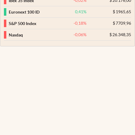
-0,02
%
$
20.176,00
Ibex 35 Index
0,41
%
$
1965,65
Euronext 100 ID
-0,18
%
$
7709,96
S&P 500 Index
-0,06
%
$
26.348,35
Nasdaq