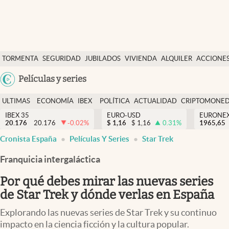
Últimas Noticias
TORMENTA
SEGURIDAD
JUBILADOS
VIVIENDA
ALQUILER
ACCIONE
Economía y finanzas
SOCIAL
Argentina
Películas y series
Política
España
Actualidad
ULTIMAS
ECONOMÍA
IBEX
POLÍTICA
ACTUALIDAD
CRIPTOMONE
México
NOTICIAS
Y
Y
IBEX 35
EURO-USD
EURONE
Criptomonedas
20.176
20.176
-0.02
%
$
1,16
$
1,16
0.31
%
USA
1965,65
FINANZAS
EURO
abre en nueva pestaña
abre en nueva pestaña
abre en nueva pestaña
abre en nueva pestaña
Cronista España
Películas Y Series
Star Trek
Colombia
España
Uruguay
Franquicia intergaláctica
Por qué debes mirar las nuevas series
de Star Trek y dónde verlas en España
Explorando las nuevas series de Star Trek y su continuo
impacto en la ciencia ficción y la cultura popular.