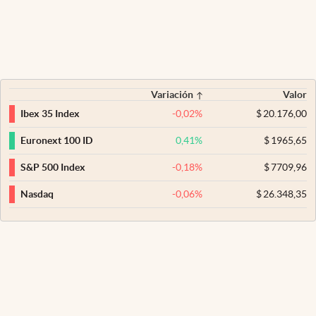
Variación
Valor
-0,02
%
$
20.176,00
Ibex 35 Index
0,41
%
$
1965,65
Euronext 100 ID
-0,18
%
$
7709,96
S&P 500 Index
-0,06
%
$
26.348,35
Nasdaq