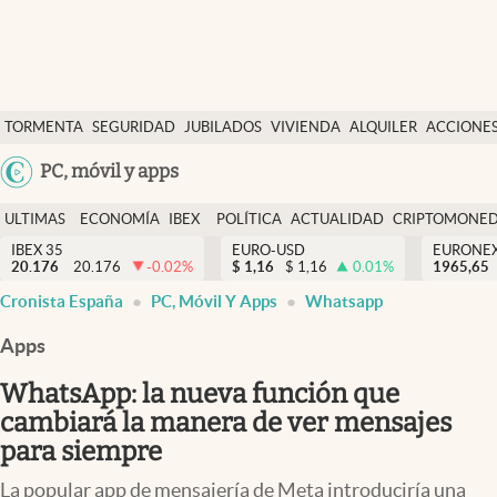
Últimas Noticias
TORMENTA
SEGURIDAD
JUBILADOS
VIVIENDA
ALQUILER
ACCIONE
Economía y finanzas
SOCIAL
Argentina
PC, móvil y apps
Política
España
Actualidad
ULTIMAS
ECONOMÍA
IBEX
POLÍTICA
ACTUALIDAD
CRIPTOMONE
México
NOTICIAS
Y
Y
IBEX 35
EURO-USD
EURONE
Criptomonedas
20.176
20.176
-0.02
%
$
1,16
$
1,16
0.01
%
USA
1965,65
FINANZAS
EURO
Cronista España
PC, Móvil Y Apps
Whatsapp
Colombia
España
Uruguay
Apps
WhatsApp: la nueva función que
cambiará la manera de ver mensajes
para siempre
La popular app de mensajería de Meta introduciría una