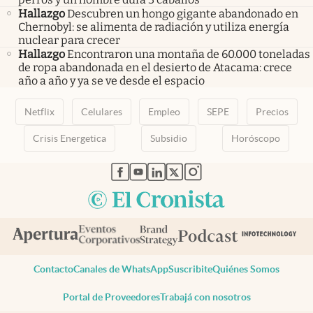
Hallazgo
Descubren un hongo gigante abandonado en
Chernobyl: se alimenta de radiación y utiliza energía
nuclear para crecer
Hallazgo
Encontraron una montaña de 60.000 toneladas
de ropa abandonada en el desierto de Atacama: crece
año a año y ya se ve desde el espacio
Netflix
Celulares
Empleo
SEPE
Precios
Crisis Energetica
Subsidio
Horóscopo
abre en nueva pestaña
abre en nueva pestaña
abre en nueva pestaña
abre en nueva pestaña
abre en nueva pestaña
Contacto
Canales de WhatsApp
Suscribite
Quiénes Somos
Portal de Proveedores
Trabajá con nosotros