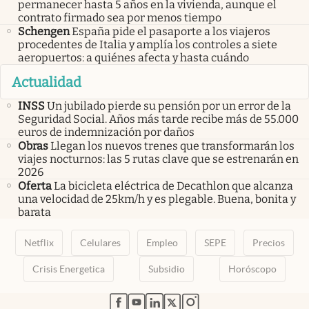
permanecer hasta 5 años en la vivienda, aunque el
contrato firmado sea por menos tiempo
Schengen
España pide el pasaporte a los viajeros
procedentes de Italia y amplía los controles a siete
aeropuertos: a quiénes afecta y hasta cuándo
Actualidad
INSS
Un jubilado pierde su pensión por un error de la
Seguridad Social. Años más tarde recibe más de 55.000
euros de indemnización por daños
Obras
Llegan los nuevos trenes que transformarán los
viajes nocturnos: las 5 rutas clave que se estrenarán en
2026
Oferta
La bicicleta eléctrica de Decathlon que alcanza
una velocidad de 25km/h y es plegable. Buena, bonita y
barata
Netflix
Celulares
Empleo
SEPE
Precios
Crisis Energetica
Subsidio
Horóscopo
abre en nueva pestaña
abre en nueva pestaña
abre en nueva pestaña
abre en nueva pestaña
abre en nueva pestaña