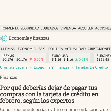
Últimas Noticias
TORMENTA
SEGURIDAD
JUBILADOS
VIVIENDA
ALQUILER
ACCIONE
Economía y finanzas
SOCIAL
Argentina
Economía y finanzas
Política
España
Actualidad
ULTIMAS
ECONOMÍA
IBEX
POLÍTICA
ACTUALIDAD
CRIPTOMONE
México
NOTICIAS
Y
Y
IBEX 35
EURO-USD
EURONE
Criptomonedas
20.176
20.176
-0.02
%
$
1,16
$
1,16
0.01
%
USA
1965,65
FINANZAS
EURO
Cronista España
Economía Y Finanzas
Tarjetas De Crédito
Colombia
España
Uruguay
Finanzas
Por qué deberías dejar de pagar tus
compras con la tarjeta de crédito en
febrero, según los expertos
Conoce por qué deberías evitar comprar con la tarjeta de