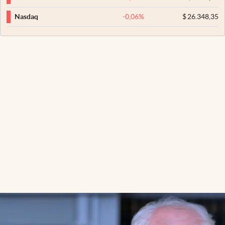
-0,06
%
$
26.348,35
Nasdaq