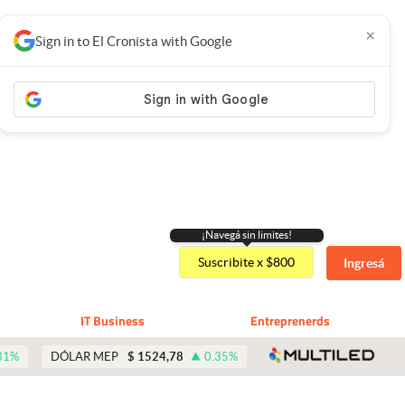
×
Sign in to El Cronista with Google
¡Navegá sin limites!
Suscribite x $800
Ingresá
IT Business
Entreprenerds
abre 
31
%
DÓLAR MEP
$
1524,78
0.35
%