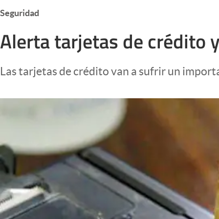
Infotechnology
Seguridad
Clase
Alerta tarjetas de crédito
Clima
Mundial 2026
Las tarjetas de crédito van a sufrir un impo
Eventos Corporativos
El Cronista Studio
Mediakit
abre en nueva pestaña