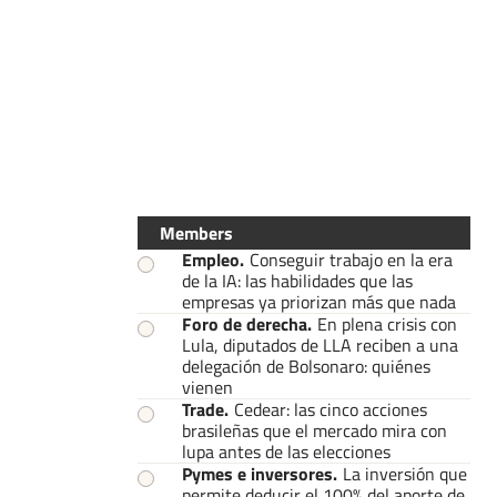
Members
Empleo
.
Conseguir trabajo en la era
de la IA: las habilidades que las
empresas ya priorizan más que nada
Foro de derecha
.
En plena crisis con
Lula, diputados de LLA reciben a una
delegación de Bolsonaro: quiénes
vienen
Trade
.
Cedear: las cinco acciones
brasileñas que el mercado mira con
lupa antes de las elecciones
Pymes e inversores
.
La inversión que
permite deducir el 100% del aporte de