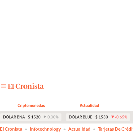
Últimas noticias
Dólar
Members
Economía y Política
Finanzas y Mercados
Mercados Online
Negocios
Columnistas
Criptomonedas
Actualidad
Otras secciones
DÓLAR BNA
$
1520
0.00
%
DÓLAR BLUE
$
1530
-0.65
%
Apertura
El Cronista
Infotechnology
Actualidad
Tarjetas De Crédi