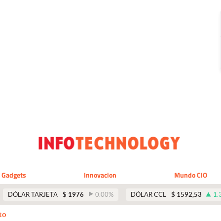
Gadgets
Innovacion
Mundo CIO
DÓLAR TARJETA
$
1976
0.00
%
DÓLAR CCL
$
1592,53
1.
to