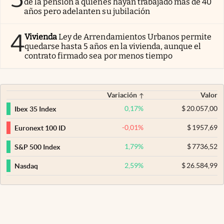
de la pensión a quienes hayan trabajado más de 40
años pero adelanten su jubilación
4
Vivienda
Ley de Arrendamientos Urbanos permite
quedarse hasta 5 años en la vivienda, aunque el
contrato firmado sea por menos tiempo
Variación
Valor
0,17
%
$
20.057,00
Ibex 35 Index
-0,01
%
$
1957,69
Euronext 100 ID
1,79
%
$
7736,52
S&P 500 Index
2,59
%
$
26.584,99
Nasdaq