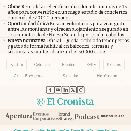
Obras
Remodelan el edificio abandonado por más de 15
años para convertirlo en un mega estadio de conciertos
para más de 20.000 personas
Oportunidad única
Buscan voluntarios para vivir gratis
entre las montañas y ofrecen alojamiento asegurado en
una remota isla de Nueva Zelanda por cuidar caballos
Nueva normativa
Oficial | Queda prohibido tener perros
y gatos de forma habitual en balcones, terrazas y
sótanos: las multas alcanzan los 50.000 euros
Netflix
Celulares
Empleo
SEPE
Precios
Crisis Energetica
Subsidio
Horóscopo
abre en nueva pestaña
abre en nueva pestaña
abre en nueva pestaña
abre en nueva pestaña
abre en nueva pestaña
Contacto
Canales de WhatsApp
Suscribite
Quiénes Somos