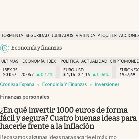
Últimas Noticias
TORMENTA
SEGURIDAD
JUBILADOS
VIVIENDA
ALQUILER
ACCIONE
Economía y finanzas
SOCIAL
Argentina
Economía y finanzas
Política
España
Actualidad
ULTIMAS
ECONOMÍA
IBEX
POLÍTICA
ACTUALIDAD
CRIPTOMONE
México
NOTICIAS
Y
Y
IBEX 35
EURO-USD
EURONEX
Criptomonedas
20.057
20.057
0.17
%
$
1,16
$
1,16
0.06
%
1957,69
USA
FINANZAS
EURO
Cronista España
Economía Y Finanzas
Inversiones
Colombia
España
Uruguay
Finanzas personales
¿En qué invertir 1000 euros de forma
fácil y segura? Cuatro buenas ideas para
hacerle frente a la inflación
Repasamos algunas ideas para sacarle el máximo