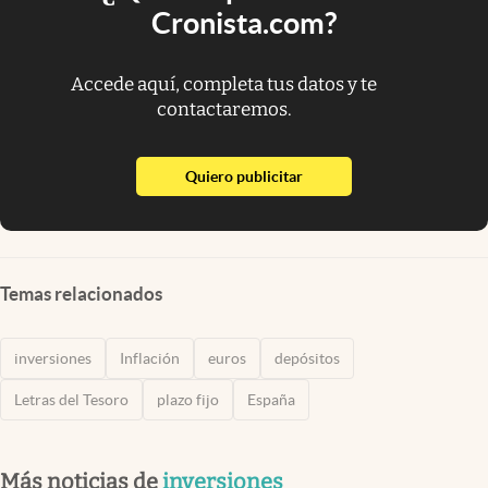
Cronista.com?
Accede aquí, completa tus datos y te
contactaremos.
abre en nueva pestaña
Quiero publicitar
Temas relacionados
inversiones
Inflación
euros
depósitos
Letras del Tesoro
plazo fijo
España
Más noticias de
inversiones